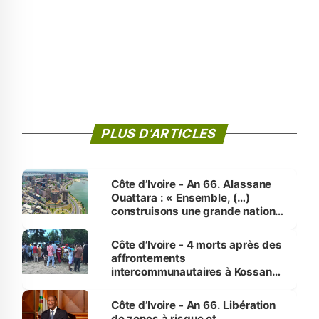
PLUS D'ARTICLES
Côte d’Ivoire - An 66. Alassane
Ouattara : « Ensemble, (…)
construisons une grande nation
pour nous-mêmes et pour les
générations futures »
Côte d’Ivoire - 4 morts après des
affrontements
intercommunautaires à Kossandji
(Alepé) - Notre correspondant au
milieu des sinistrés
Côte d’Ivoire - An 66. Libération
de zones à risque et