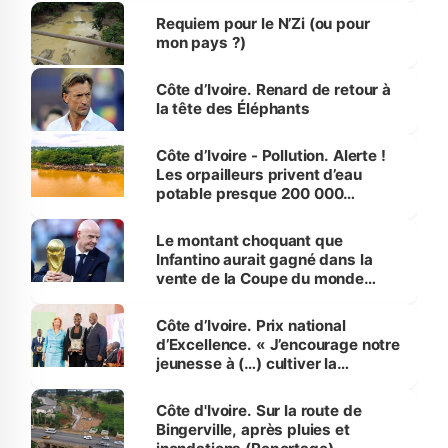
Requiem pour le N’Zi (ou pour
mon pays ?)
Côte d’Ivoire. Renard de retour à
la tête des Éléphants
Côte d’Ivoire - Pollution. Alerte !
Les orpailleurs privent d’eau
potable presque 200 000
habitants autour d’Agboville
Le montant choquant que
Infantino aurait gagné dans la
vente de la Coupe du monde
révélé
Côte d’Ivoire. Prix national
d’Excellence. « J’encourage notre
jeunesse à (…) cultiver la
compétence et l’intégrité »
(Alassane Ouattara
Côte d'Ivoire. Sur la route de
Bingerville, après pluies et