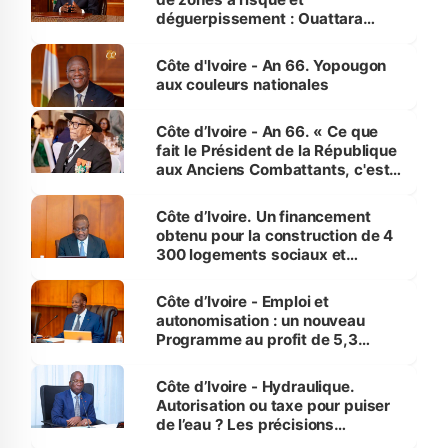
déguerpissement : Ouattara
assure du « strict respect de
l'Etat de droit pour préserver les
Côte d'Ivoire - An 66. Yopougon
vies humaines »
aux couleurs nationales
Côte d’Ivoire - An 66. « Ce que
fait le Président de la République
aux Anciens Combattants, c'est
inédit » (Cne Yassoungo Koné ®)
Côte d’Ivoire. Un financement
obtenu pour la construction de 4
300 logements sociaux et
économiques à Abidjan, Bouaké
et Yamoussoukro
Côte d’Ivoire - Emploi et
autonomisation : un nouveau
Programme au profit de 5,3
millions de jeunes
Côte d’Ivoire - Hydraulique.
Autorisation ou taxe pour puiser
de l’eau ? Les précisions
d’Assahoré