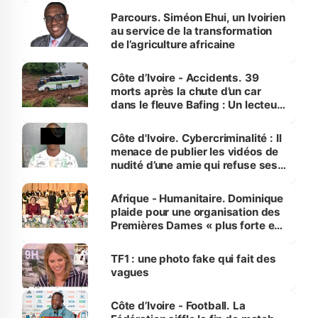
Parcours. Siméon Ehui, un Ivoirien
au service de la transformation
de l’agriculture africaine
Côte d’Ivoire - Accidents. 39
morts après la chute d’un car
dans le fleuve Bafing : Un lecteur
dénonce la légèreté du ministère
des Transports
Côte d'Ivoire. Cybercriminalité : Il
menace de publier les vidéos de
nudité d’une amie qui refuse ses
avances
Afrique - Humanitaire. Dominique
plaide pour une organisation des
Premières Dames « plus forte et
influente, dont l'impact s'affirme
sur la scène internationale »
TF1 : une photo fake qui fait des
vagues
Côte d’Ivoire - Football. La