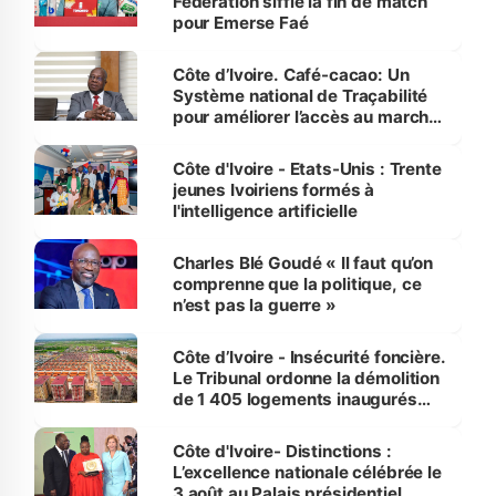
Fédération siffle la fin de match
pour Emerse Faé
Côte d’Ivoire. Café-cacao: Un
Système national de Traçabilité
pour améliorer l’accès au marché
international
Côte d'Ivoire - Etats-Unis : Trente
jeunes Ivoiriens formés à
l'intelligence artificielle
Charles Blé Goudé « Il faut qu’on
comprenne que la politique, ce
n’est pas la guerre »
Côte d’Ivoire - Insécurité foncière.
Le Tribunal ordonne la démolition
de 1 405 logements inaugurés
par le Premier ministre à Grand-
Bassam
Côte d'Ivoire- Distinctions :
L’excellence nationale célébrée le
3 août au Palais présidentiel