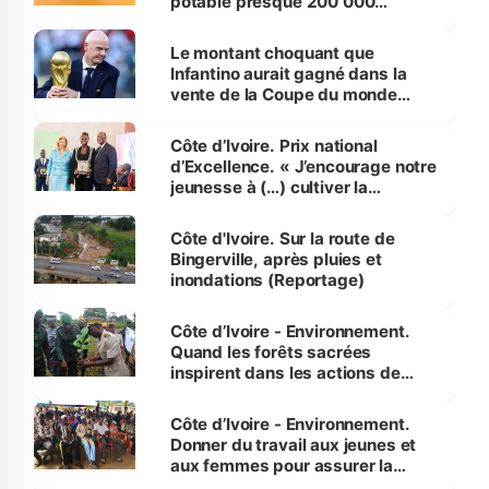
potable presque 200 000
habitants autour d’Agboville
Le montant choquant que
Infantino aurait gagné dans la
vente de la Coupe du monde
révélé
Côte d’Ivoire. Prix national
d’Excellence. « J’encourage notre
jeunesse à (…) cultiver la
compétence et l’intégrité »
(Alassane Ouattara
Côte d'Ivoire. Sur la route de
Bingerville, après pluies et
inondations (Reportage)
Côte d’Ivoire - Environnement.
Quand les forêts sacrées
inspirent dans les actions de
reboisement
Côte d’Ivoire - Environnement.
Donner du travail aux jeunes et
aux femmes pour assurer la
protection des espèces