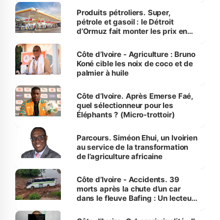
menacées
Produits pétroliers. Super,
pétrole et gasoil : le Détroit
d’Ormuz fait monter les prix en
Côte d’Ivoire
Côte d’Ivoire - Agriculture : Bruno
Koné cible les noix de coco et de
palmier à huile
Côte d’Ivoire. Après Emerse Faé,
quel sélectionneur pour les
Éléphants ? (Micro-trottoir)
Parcours. Siméon Ehui, un Ivoirien
au service de la transformation
de l’agriculture africaine
Côte d’Ivoire - Accidents. 39
morts après la chute d’un car
dans le fleuve Bafing : Un lecteur
dénonce la légèreté du ministère
des Transports