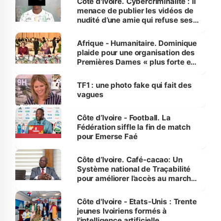
Côte d'Ivoire. Cybercriminalité : Il
menace de publier les vidéos de
nudité d’une amie qui refuse ses
avances
Afrique - Humanitaire. Dominique
plaide pour une organisation des
Premières Dames « plus forte et
influente, dont l'impact s'affirme
sur la scène internationale »
TF1 : une photo fake qui fait des
vagues
Côte d’Ivoire - Football. La
Fédération siffle la fin de match
pour Emerse Faé
Côte d’Ivoire. Café-cacao: Un
Système national de Traçabilité
pour améliorer l’accès au marché
international
Côte d'Ivoire - Etats-Unis : Trente
jeunes Ivoiriens formés à
l'intelligence artificielle