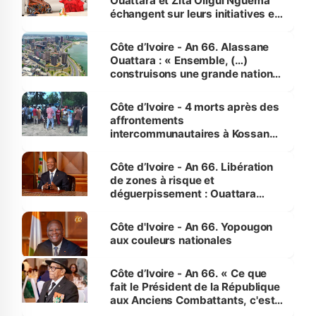
Ouattara et Zita Oligui Nguema
échangent sur leurs initiatives en
faveur des femmes et des
enfants
Côte d’Ivoire - An 66. Alassane
Ouattara : « Ensemble, (…)
construisons une grande nation
pour nous-mêmes et pour les
générations futures »
Côte d’Ivoire - 4 morts après des
affrontements
intercommunautaires à Kossandji
(Alepé) - Notre correspondant au
milieu des sinistrés
Côte d’Ivoire - An 66. Libération
de zones à risque et
déguerpissement : Ouattara
assure du « strict respect de
l'Etat de droit pour préserver les
Côte d'Ivoire - An 66. Yopougon
vies humaines »
aux couleurs nationales
Côte d’Ivoire - An 66. « Ce que
fait le Président de la République
aux Anciens Combattants, c'est
inédit » (Cne Yassoungo Koné ®)