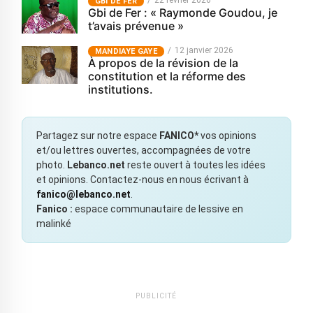
22 février 2026
GBI DE FER
Gbi de Fer : « Raymonde Goudou, je
t’avais prévenue »
12 janvier 2026
MANDIAYE GAYE
À propos de la révision de la
constitution et la réforme des
institutions.
Partagez sur notre espace
FANICO*
vos opinions
et/ou lettres ouvertes, accompagnées de votre
photo.
Lebanco.net
reste ouvert à toutes les idées
et opinions. Contactez-nous en nous écrivant à
fanico@lebanco.net
.
Fanico :
espace communautaire de lessive en
malinké
PUBLICITÉ