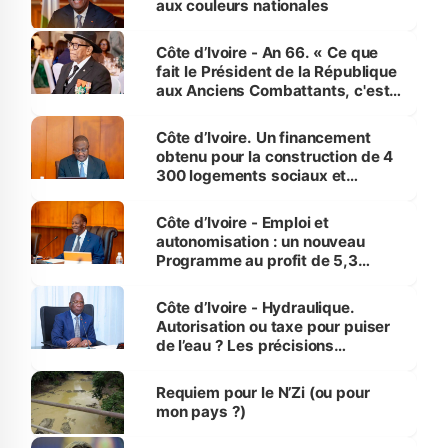
aux couleurs nationales
Côte d’Ivoire - An 66. « Ce que
fait le Président de la République
aux Anciens Combattants, c'est
inédit » (Cne Yassoungo Koné ®)
Côte d’Ivoire. Un financement
obtenu pour la construction de 4
300 logements sociaux et
économiques à Abidjan, Bouaké
et Yamoussoukro
Côte d’Ivoire - Emploi et
autonomisation : un nouveau
Programme au profit de 5,3
millions de jeunes
Côte d’Ivoire - Hydraulique.
Autorisation ou taxe pour puiser
de l’eau ? Les précisions
d’Assahoré
Requiem pour le N’Zi (ou pour
mon pays ?)