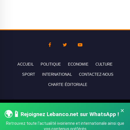
ACCUEIL
POLITIQUE
ECONOMIE
CULTURE
SPORT
INTERNATIONAL
CONTACTEZ-NOUS
CHARTE ÉDITORIALE
Copyright © 2010-2026 lebanco.net - Tous droits de reproduction
×
🌍📱
Rejoignez Lebanco.net sur WhatsApp !
réservés - All rights reserved.
Retrouvez toute l'actualité ivoirienne et internationale ainsi que
vos contenus préférés