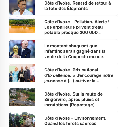
Côte d’Ivoire. Renard de retour à
la tête des Éléphants
Côte d’Ivoire - Pollution. Alerte !
Les orpailleurs privent d’eau
potable presque 200 000
habitants autour d’Agboville
Le montant choquant que
Infantino aurait gagné dans la
vente de la Coupe du monde
révélé
Côte d’Ivoire. Prix national
d’Excellence. « J’encourage notre
jeunesse à (…) cultiver la
compétence et l’intégrité »
(Alassane Ouattara
Côte d'Ivoire. Sur la route de
Bingerville, après pluies et
inondations (Reportage)
Côte d’Ivoire - Environnement.
Quand les forêts sacrées