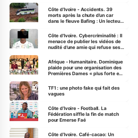
Côte d’Ivoire - Accidents. 39
morts après la chute d’un car
dans le fleuve Bafing : Un lecteur
dénonce la légèreté du ministère
des Transports
Côte d'Ivoire. Cybercriminalité : Il
menace de publier les vidéos de
nudité d’une amie qui refuse ses
avances
Afrique - Humanitaire. Dominique
plaide pour une organisation des
Premières Dames « plus forte et
influente, dont l'impact s'affirme
sur la scène internationale »
TF1 : une photo fake qui fait des
vagues
Côte d’Ivoire - Football. La
Fédération siffle la fin de match
pour Emerse Faé
Côte d’Ivoire. Café-cacao: Un