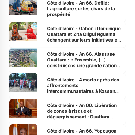
Côte d’Ivoire - An 66. Défilé :
L’agriculture sur les chars de la
prospérité
Côte d’Ivoire - Gabon : Dominique
Ouattara et Zita Oligui Nguema
échangent sur leurs initiatives en
faveur des femmes et des
enfants
Côte d’Ivoire - An 66. Alassane
Ouattara : « Ensemble, (…)
construisons une grande nation
pour nous-mêmes et pour les
générations futures »
Côte d’Ivoire - 4 morts après des
affrontements
intercommunautaires à Kossandji
(Alepé) - Notre correspondant au
milieu des sinistrés
Côte d’Ivoire - An 66. Libération
de zones à risque et
déguerpissement : Ouattara
assure du « strict respect de
l'Etat de droit pour préserver les
Côte d'Ivoire - An 66. Yopougon
vies humaines »