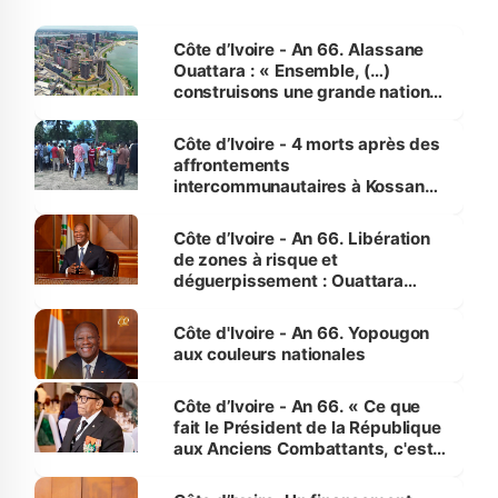
Côte d’Ivoire - An 66. Alassane
Ouattara : « Ensemble, (…)
construisons une grande nation
pour nous-mêmes et pour les
générations futures »
Côte d’Ivoire - 4 morts après des
affrontements
intercommunautaires à Kossandji
(Alepé) - Notre correspondant au
milieu des sinistrés
Côte d’Ivoire - An 66. Libération
de zones à risque et
déguerpissement : Ouattara
assure du « strict respect de
l'Etat de droit pour préserver les
Côte d'Ivoire - An 66. Yopougon
vies humaines »
aux couleurs nationales
Côte d’Ivoire - An 66. « Ce que
fait le Président de la République
aux Anciens Combattants, c'est
inédit » (Cne Yassoungo Koné ®)