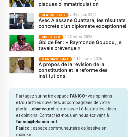
plaques d'immatriculation
26 mars 2026
CLAUDE SAHY
Avec Alassane Ouattara, les résultats
concrets d’un diplomate exceptionnel
22 février 2026
GBI DE FER
Gbi de Fer : « Raymonde Goudou, je
t’avais prévenue »
12 janvier 2026
MANDIAYE GAYE
À propos de la révision de la
constitution et la réforme des
institutions.
Partagez sur notre espace
FANICO*
vos opinions
et/ou lettres ouvertes, accompagnées de votre
photo.
Lebanco.net
reste ouvert à toutes les idées
et opinions. Contactez-nous en nous écrivant à
fanico@lebanco.net
.
Fanico :
espace communautaire de lessive en
malinké