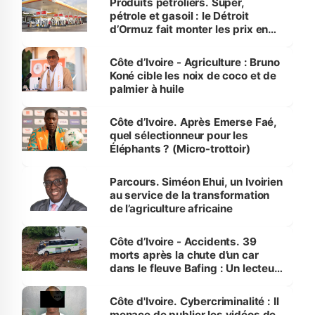
Produits pétroliers. Super,
pétrole et gasoil : le Détroit
d’Ormuz fait monter les prix en
Côte d’Ivoire
Côte d’Ivoire - Agriculture : Bruno
Koné cible les noix de coco et de
palmier à huile
Côte d’Ivoire. Après Emerse Faé,
quel sélectionneur pour les
Éléphants ? (Micro-trottoir)
Parcours. Siméon Ehui, un Ivoirien
au service de la transformation
de l’agriculture africaine
Côte d’Ivoire - Accidents. 39
morts après la chute d’un car
dans le fleuve Bafing : Un lecteur
dénonce la légèreté du ministère
des Transports
Côte d'Ivoire. Cybercriminalité : Il
menace de publier les vidéos de