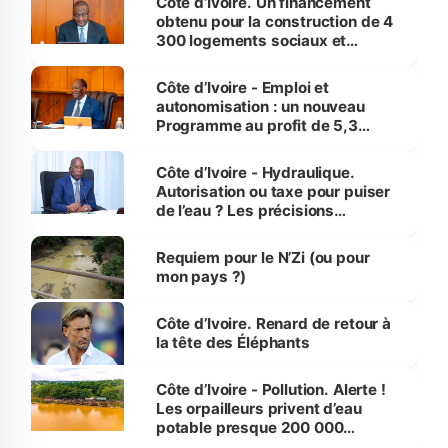
Côte d’Ivoire. Un financement
obtenu pour la construction de 4
300 logements sociaux et
économiques à Abidjan, Bouaké
et Yamoussoukro
Côte d’Ivoire - Emploi et
autonomisation : un nouveau
Programme au profit de 5,3
millions de jeunes
Côte d’Ivoire - Hydraulique.
Autorisation ou taxe pour puiser
de l’eau ? Les précisions
d’Assahoré
Requiem pour le N’Zi (ou pour
mon pays ?)
Côte d’Ivoire. Renard de retour à
la tête des Éléphants
Côte d’Ivoire - Pollution. Alerte !
Les orpailleurs privent d’eau
potable presque 200 000
habitants autour d’Agboville