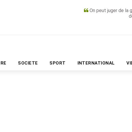
On peut juger de la 
d
PUBLICITÉ
URE
SOCIETE
SPORT
INTERNATIONAL
V