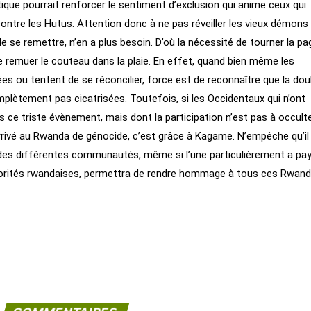
olitique pourrait renforcer le sentiment d’exclusion qui anime ceux qui
contre les Hutus. Attention donc à ne pas réveiller les vieux démons 
de se remettre, n’en a plus besoin. D’où la nécessité de tourner la pa
r de remuer le couteau dans la plaie. En effet, quand bien même les
s ou tentent de se réconcilier, force est de reconnaître que la dou
mplètement pas cicatrisées. Toutefois, si les Occidentaux qui n’ont
 ce triste évènement, mais dont la participation n’est pas à occulte
 arrivé au Rwanda de génocide, c’est grâce à Kagame. N’empêche qu’il
n des différentes communautés, même si l’une particulièrement a pay
autorités rwandaises, permettra de rendre hommage à tous ces Rwand