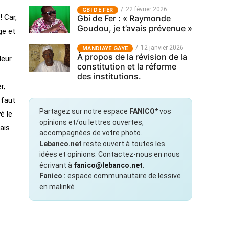
22 février 2026
GBI DE FER
! Car,
Gbi de Fer : « Raymonde
Goudou, je t’avais prévenue »
ge et
12 janvier 2026
MANDIAYE GAYE
À propos de la révision de la
leur
constitution et la réforme
des institutions.
r,
 faut
Partagez sur notre espace
FANICO*
vos
é le
opinions et/ou lettres ouvertes,
ais
accompagnées de votre photo.
Lebanco.net
reste ouvert à toutes les
idées et opinions. Contactez-nous en nous
écrivant à
fanico@lebanco.net
.
Fanico :
espace communautaire de lessive
en malinké