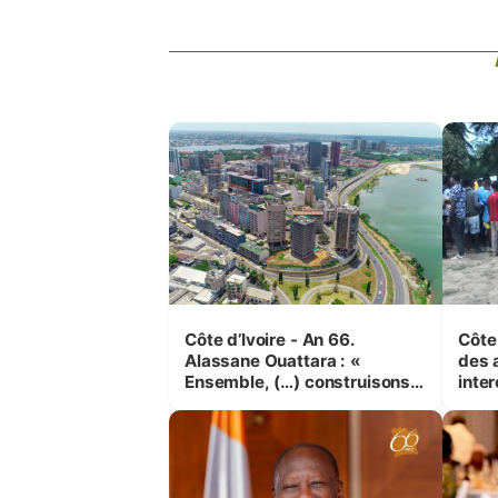
Côte d’Ivoire - An 66.
Côte 
Alassane Ouattara : «
des 
Ensemble, (…) construisons
inte
une grande nation pour nous-
Koss
mêmes et pour les
corr
générations futures »
sinis