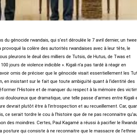
du génocide rwandais, qui s’est déroulée le 7 avril dernier, un twee
a provoqué la colère des autorités rwandaises avec à leur tête, le
ous pleurons le deuil des milliers de Tutsis, de Hutus, de Twas et
00 jours de violence indicible ». Kigali n’a pas tardé à réagir en
avoir omis de préciser que le génocide visait essentiellement les Tut
, en insistant sur le fait que toute ambiguïté quant à l’identité des
éformer l’Histoire et de manquer du respect à la mémoire des victi
 douloureux que dramatique, une telle passe d’armes entre Kigali 
re devrait plutôt être à l’introspection et au recueillement. Car, qua
s, ce serait tordre le cou à l’histoire que de ne pas reconnaitre qu’a
 non des moindres. Certes, Paul Kagamé a réussi à pacifier le Rwanda
a posture qui consiste à ne reconnaitre que le massacre de l’ethnie