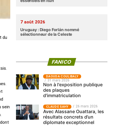
essentiels en Ituri
7 août 2026
Uruguay : Diego Forlán nommé
sélectionneur de la Celeste
t du
FANICO
sis.
‎DAOUDA COULIBALY
31 mars 2026
mes.
Non à l'exposition publique
des plaques
et
d'immatriculation
nd
26 mars 2026
u sein
CLAUDE SAHY
Avec Alassane Ouattara, les
.
résultats concrets d’un
diplomate exceptionnel
 dont