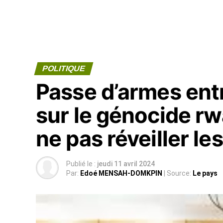
POLITIQUE
Passe d’armes ent
sur le génocide rw
ne pas réveiller le
Publié le :
jeudi 11 avril 2024
Par:
Edoé MENSAH-DOMKPIN
| Source:
Le pays