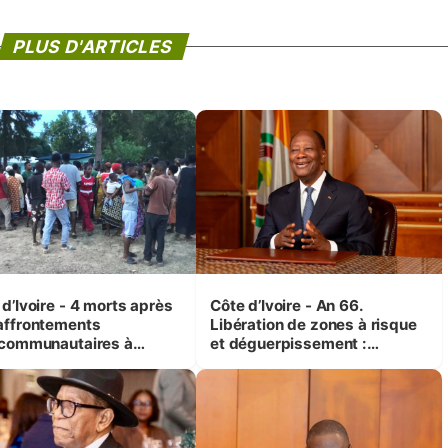
PLUS D'ARTICLES
d’Ivoire - 4 morts après
Côte d’Ivoire - An 66.
affrontements
Libération de zones à risque
rcommunautaires à
et déguerpissement :
andji (Alepé) - Notre
Ouattara assure du « strict
espondant au milieu des
respect de l'Etat de droit pour
trés
préserver les vies humaines
»