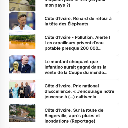
mon pays ?)
Côte d’Ivoire. Renard de retour à
la tête des Éléphants
Côte d’Ivoire - Pollution. Alerte !
Les orpailleurs privent d’eau
potable presque 200 000
habitants autour d’Agboville
Le montant choquant que
Infantino aurait gagné dans la
vente de la Coupe du monde
révélé
Côte d’Ivoire. Prix national
d’Excellence. « J’encourage notre
jeunesse à (…) cultiver la
compétence et l’intégrité »
(Alassane Ouattara
Côte d'Ivoire. Sur la route de
Bingerville, après pluies et
inondations (Reportage)