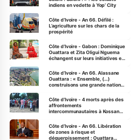
indiens en vedette à Yop’ City
Côte d’Ivoire - An 66. Défilé :
L’agriculture sur les chars de la
prospérité
Côte d’Ivoire - Gabon : Dominique
Ouattara et Zita Oligui Nguema
échangent sur leurs initiatives en
faveur des femmes et des
enfants
Côte d’Ivoire - An 66. Alassane
Ouattara : « Ensemble, (…)
construisons une grande nation
pour nous-mêmes et pour les
générations futures »
Côte d’Ivoire - 4 morts après des
affrontements
intercommunautaires à Kossandji
(Alepé) - Notre correspondant au
milieu des sinistrés
Côte d’Ivoire - An 66. Libération
de zones à risque et
déguerpissement : Ouattara