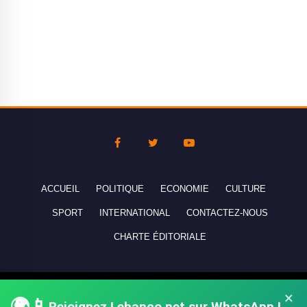
ACCUEIL
POLITIQUE
ECONOMIE
CULTURE
SPORT
INTERNATIONAL
CONTACTEZ-NOUS
CHARTE ÉDITORIALE
Copyright © 2010-2026 lebanco.net - Tous droits de reproduction
×
🌍📱
Rejoignez Lebanco.net sur WhatsApp !
réservés - All rights reserved.