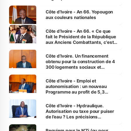
assure du « strict respect de
l'Etat de droit pour préserver les
Côte d'Ivoire - An 66. Yopougon
vies humaines »
aux couleurs nationales
Côte d’Ivoire - An 66. « Ce que
fait le Président de la République
aux Anciens Combattants, c'est
inédit » (Cne Yassoungo Koné ®)
Côte d’Ivoire. Un financement
obtenu pour la construction de 4
300 logements sociaux et
économiques à Abidjan, Bouaké
et Yamoussoukro
Côte d’Ivoire - Emploi et
autonomisation : un nouveau
Programme au profit de 5,3
millions de jeunes
Côte d’Ivoire - Hydraulique.
Autorisation ou taxe pour puiser
de l’eau ? Les précisions
d’Assahoré
Requiem pour le N’Zi (ou pour