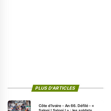
PLUS D'ARTICLES
Côte d’Ivoire - An 66. Défilé - «
Saloni ! Saloni ! » : les soldats