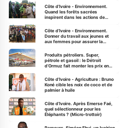
Côte d’Ivoire - Environnement.
Quand les forêts sacrées
inspirent dans les actions de
reboisement
Côte d’Ivoire - Environnement.
Donner du travail aux jeunes et
aux femmes pour assurer la
protection des espèces
menacées
Produits pétroliers. Super,
pétrole et gasoil : le Détroit
d’Ormuz fait monter les prix en
Côte d’Ivoire
Côte d’Ivoire - Agriculture : Bruno
Koné cible les noix de coco et de
palmier à huile
Côte d’Ivoire. Après Emerse Faé,
quel sélectionneur pour les
Éléphants ? (Micro-trottoir)
Parcours. Siméon Ehui, un Ivoirien