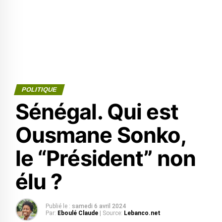
POLITIQUE
Sénégal. Qui est
Ousmane Sonko,
le “Président” non
élu ?
Publié le :
samedi 6 avril 2024
Par:
Eboulé Claude
| Source:
Lebanco.net