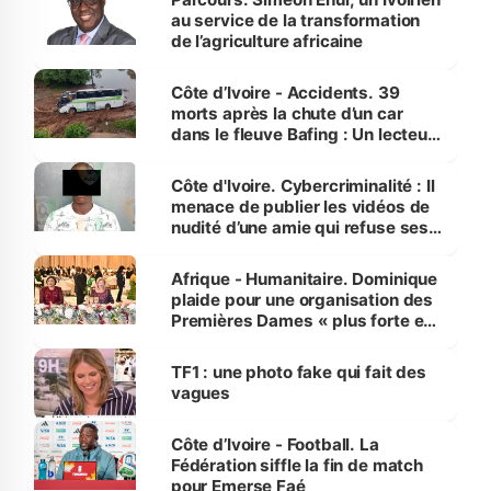
au service de la transformation
de l’agriculture africaine
Côte d’Ivoire - Accidents. 39
morts après la chute d’un car
dans le fleuve Bafing : Un lecteur
dénonce la légèreté du ministère
des Transports
Côte d'Ivoire. Cybercriminalité : Il
menace de publier les vidéos de
nudité d’une amie qui refuse ses
avances
Afrique - Humanitaire. Dominique
plaide pour une organisation des
Premières Dames « plus forte et
influente, dont l'impact s'affirme
sur la scène internationale »
TF1 : une photo fake qui fait des
vagues
Côte d’Ivoire - Football. La
Fédération siffle la fin de match
pour Emerse Faé