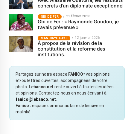
Avec Alassane Ouattara, les résultats
concrets d’un diplomate exceptionnel
22 février 2026
GBI DE FER
Gbi de Fer : « Raymonde Goudou, je
t’avais prévenue »
12 janvier 2026
MANDIAYE GAYE
À propos de la révision de la
constitution et la réforme des
institutions.
Partagez sur notre espace
FANICO*
vos opinions
et/ou lettres ouvertes, accompagnées de votre
photo.
Lebanco.net
reste ouvert à toutes les idées
et opinions. Contactez-nous en nous écrivant à
fanico@lebanco.net
.
Fanico :
espace communautaire de lessive en
malinké