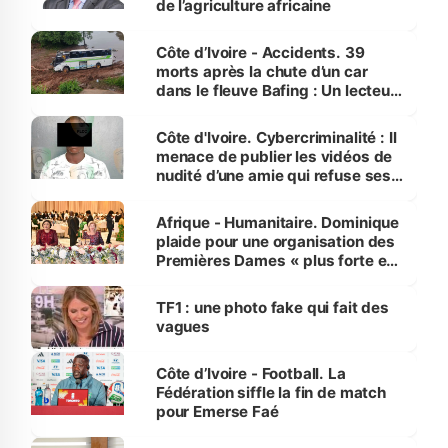
de l’agriculture africaine
Côte d’Ivoire - Accidents. 39
morts après la chute d’un car
dans le fleuve Bafing : Un lecteur
dénonce la légèreté du ministère
des Transports
Côte d'Ivoire. Cybercriminalité : Il
menace de publier les vidéos de
nudité d’une amie qui refuse ses
avances
Afrique - Humanitaire. Dominique
plaide pour une organisation des
Premières Dames « plus forte et
influente, dont l'impact s'affirme
sur la scène internationale »
TF1 : une photo fake qui fait des
vagues
Côte d’Ivoire - Football. La
Fédération siffle la fin de match
pour Emerse Faé