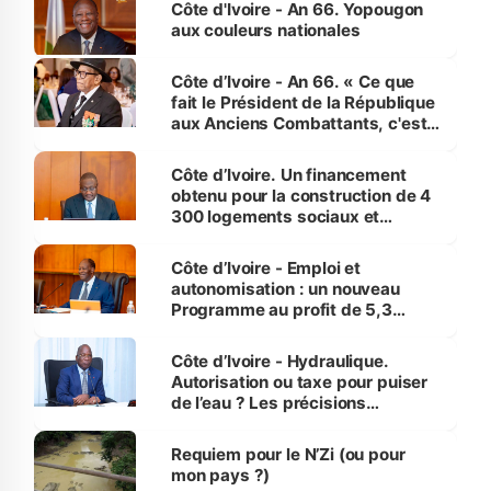
Côte d'Ivoire - An 66. Yopougon
vies humaines »
aux couleurs nationales
Côte d’Ivoire - An 66. « Ce que
fait le Président de la République
aux Anciens Combattants, c'est
inédit » (Cne Yassoungo Koné ®)
Côte d’Ivoire. Un financement
obtenu pour la construction de 4
300 logements sociaux et
économiques à Abidjan, Bouaké
et Yamoussoukro
Côte d’Ivoire - Emploi et
autonomisation : un nouveau
Programme au profit de 5,3
millions de jeunes
Côte d’Ivoire - Hydraulique.
Autorisation ou taxe pour puiser
de l’eau ? Les précisions
d’Assahoré
Requiem pour le N’Zi (ou pour
mon pays ?)