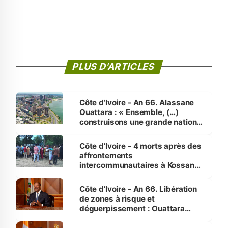
PLUS D'ARTICLES
Côte d’Ivoire - An 66. Alassane
Ouattara : « Ensemble, (…)
construisons une grande nation
pour nous-mêmes et pour les
générations futures »
Côte d’Ivoire - 4 morts après des
affrontements
intercommunautaires à Kossandji
(Alepé) - Notre correspondant au
milieu des sinistrés
Côte d’Ivoire - An 66. Libération
de zones à risque et
déguerpissement : Ouattara
assure du « strict respect de
l'Etat de droit pour préserver les