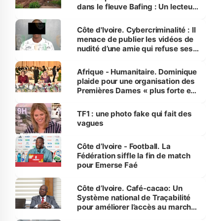
dans le fleuve Bafing : Un lecteur
dénonce la légèreté du ministère
des Transports
Côte d'Ivoire. Cybercriminalité : Il
menace de publier les vidéos de
nudité d’une amie qui refuse ses
avances
Afrique - Humanitaire. Dominique
plaide pour une organisation des
Premières Dames « plus forte et
influente, dont l'impact s'affirme
sur la scène internationale »
TF1 : une photo fake qui fait des
vagues
Côte d’Ivoire - Football. La
Fédération siffle la fin de match
pour Emerse Faé
Côte d’Ivoire. Café-cacao: Un
Système national de Traçabilité
pour améliorer l’accès au marché
international