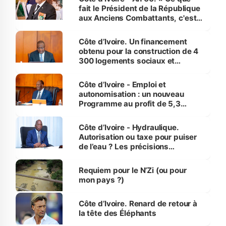
fait le Président de la République
aux Anciens Combattants, c'est
inédit » (Cne Yassoungo Koné ®)
Côte d’Ivoire. Un financement
obtenu pour la construction de 4
300 logements sociaux et
économiques à Abidjan, Bouaké
et Yamoussoukro
Côte d’Ivoire - Emploi et
autonomisation : un nouveau
Programme au profit de 5,3
millions de jeunes
Côte d’Ivoire - Hydraulique.
Autorisation ou taxe pour puiser
de l’eau ? Les précisions
d’Assahoré
Requiem pour le N’Zi (ou pour
mon pays ?)
Côte d’Ivoire. Renard de retour à
la tête des Éléphants