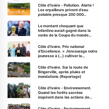
Côte d’Ivoire - Pollution. Alerte !
Les orpailleurs privent d’eau
potable presque 200 000
habitants autour d’Agboville
Le montant choquant que
Infantino aurait gagné dans la
vente de la Coupe du monde
révélé
Côte d’Ivoire. Prix national
d’Excellence. « J’encourage notre
jeunesse à (…) cultiver la
compétence et l’intégrité »
(Alassane Ouattara
Côte d'Ivoire. Sur la route de
Bingerville, après pluies et
inondations (Reportage)
Côte d’Ivoire - Environnement.
Quand les forêts sacrées
inspirent dans les actions de
reboisement
Côte d’Ivoire - Environnement.