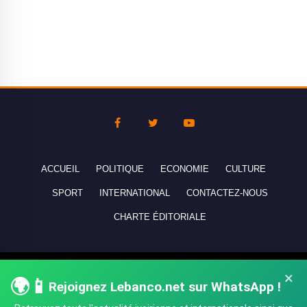
ACCUEIL
POLITIQUE
ECONOMIE
CULTURE
SPORT
INTERNATIONAL
CONTACTEZ-NOUS
CHARTE ÉDITORIALE
Copyright © 2010-2026 lebanco.net - Tous droits de reproduction
×
🌍📱
réservés - All rights reserved.
Rejoignez Lebanco.net sur WhatsApp !