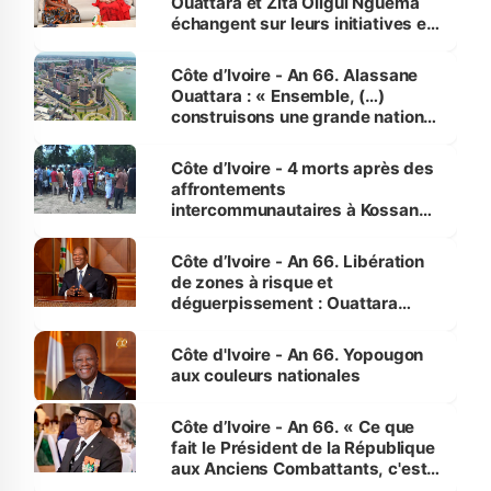
Ouattara et Zita Oligui Nguema
échangent sur leurs initiatives en
faveur des femmes et des
enfants
Côte d’Ivoire - An 66. Alassane
Ouattara : « Ensemble, (…)
construisons une grande nation
pour nous-mêmes et pour les
générations futures »
Côte d’Ivoire - 4 morts après des
affrontements
intercommunautaires à Kossandji
(Alepé) - Notre correspondant au
milieu des sinistrés
Côte d’Ivoire - An 66. Libération
de zones à risque et
déguerpissement : Ouattara
assure du « strict respect de
l'Etat de droit pour préserver les
Côte d'Ivoire - An 66. Yopougon
vies humaines »
aux couleurs nationales
Côte d’Ivoire - An 66. « Ce que
fait le Président de la République
aux Anciens Combattants, c'est
inédit » (Cne Yassoungo Koné ®)