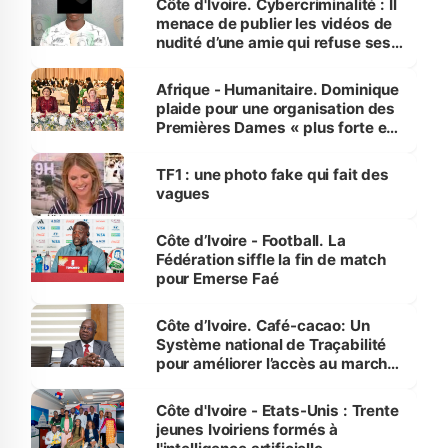
Côte d'Ivoire. Cybercriminalité : Il
menace de publier les vidéos de
nudité d’une amie qui refuse ses
avances
Afrique - Humanitaire. Dominique
plaide pour une organisation des
Premières Dames « plus forte et
influente, dont l'impact s'affirme
sur la scène internationale »
TF1 : une photo fake qui fait des
vagues
Côte d’Ivoire - Football. La
Fédération siffle la fin de match
pour Emerse Faé
Côte d’Ivoire. Café-cacao: Un
Système national de Traçabilité
pour améliorer l’accès au marché
international
Côte d'Ivoire - Etats-Unis : Trente
jeunes Ivoiriens formés à