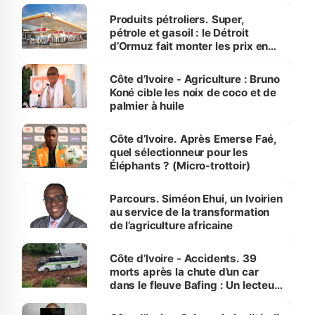
menacées
Produits pétroliers. Super,
pétrole et gasoil : le Détroit
d’Ormuz fait monter les prix en
Côte d’Ivoire
Côte d’Ivoire - Agriculture : Bruno
Koné cible les noix de coco et de
palmier à huile
Côte d’Ivoire. Après Emerse Faé,
quel sélectionneur pour les
Éléphants ? (Micro-trottoir)
Parcours. Siméon Ehui, un Ivoirien
au service de la transformation
de l’agriculture africaine
Côte d’Ivoire - Accidents. 39
morts après la chute d’un car
dans le fleuve Bafing : Un lecteur
dénonce la légèreté du ministère
des Transports