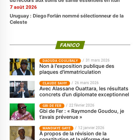
du recours aux soins de santé essentiels en Ituri
7 août 2026
Uruguay : Diego Forlán nommé sélectionneur de la
Celeste
FANICO
31 mars 2026
‎DAOUDA COULIBALY
Non à l'exposition publique des
plaques d'immatriculation
26 mars 2026
CLAUDE SAHY
Avec Alassane Ouattara, les résultats
concrets d’un diplomate exceptionnel
22 février 2026
GBI DE FER
Gbi de Fer : « Raymonde Goudou, je
t’avais prévenue »
12 janvier 2026
MANDIAYE GAYE
À propos de la révision de la
constitution et la réforme des