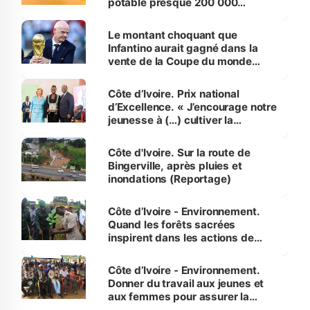
potable presque 200 000
habitants autour d’Agboville
Le montant choquant que
Infantino aurait gagné dans la
vente de la Coupe du monde
révélé
Côte d’Ivoire. Prix national
d’Excellence. « J’encourage notre
jeunesse à (…) cultiver la
compétence et l’intégrité »
(Alassane Ouattara
Côte d'Ivoire. Sur la route de
Bingerville, après pluies et
inondations (Reportage)
Côte d’Ivoire - Environnement.
Quand les forêts sacrées
inspirent dans les actions de
reboisement
Côte d’Ivoire - Environnement.
Donner du travail aux jeunes et
aux femmes pour assurer la
protection des espèces