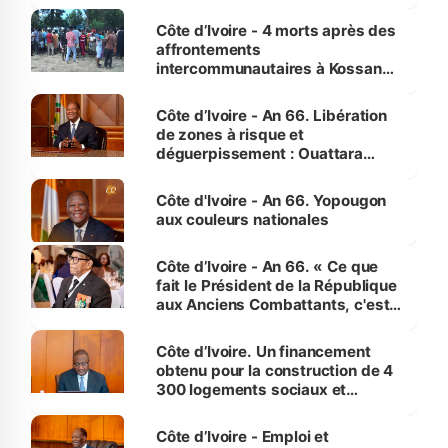
pour nous-mêmes et pour les
générations futures »
Côte d’Ivoire - 4 morts après des
affrontements
intercommunautaires à Kossandji
(Alepé) - Notre correspondant au
milieu des sinistrés
Côte d’Ivoire - An 66. Libération
de zones à risque et
déguerpissement : Ouattara
assure du « strict respect de
l'Etat de droit pour préserver les
Côte d'Ivoire - An 66. Yopougon
vies humaines »
aux couleurs nationales
Côte d’Ivoire - An 66. « Ce que
fait le Président de la République
aux Anciens Combattants, c'est
inédit » (Cne Yassoungo Koné ®)
Côte d’Ivoire. Un financement
obtenu pour la construction de 4
300 logements sociaux et
économiques à Abidjan, Bouaké
et Yamoussoukro
Côte d’Ivoire - Emploi et