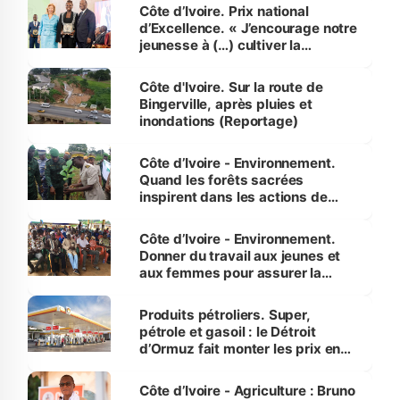
Côte d’Ivoire. Prix national
d’Excellence. « J’encourage notre
jeunesse à (…) cultiver la
compétence et l’intégrité »
(Alassane Ouattara
Côte d'Ivoire. Sur la route de
Bingerville, après pluies et
inondations (Reportage)
Côte d’Ivoire - Environnement.
Quand les forêts sacrées
inspirent dans les actions de
reboisement
Côte d’Ivoire - Environnement.
Donner du travail aux jeunes et
aux femmes pour assurer la
protection des espèces
menacées
Produits pétroliers. Super,
pétrole et gasoil : le Détroit
d’Ormuz fait monter les prix en
Côte d’Ivoire
Côte d’Ivoire - Agriculture : Bruno