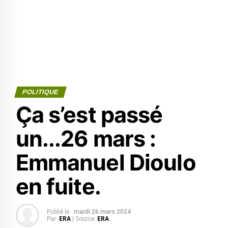
POLITIQUE
Ça s’est passé
un...26 mars :
Emmanuel Dioulo
en fuite.
Publié le :
mardi 26 mars 2024
Par:
ERA
| Source:
ERA