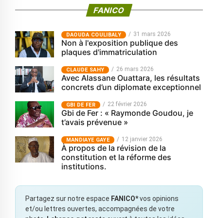
FANICO
31 mars 2026
‎DAOUDA COULIBALY
Non à l'exposition publique des
plaques d'immatriculation
26 mars 2026
CLAUDE SAHY
Avec Alassane Ouattara, les résultats
concrets d’un diplomate exceptionnel
22 février 2026
GBI DE FER
Gbi de Fer : « Raymonde Goudou, je
t’avais prévenue »
12 janvier 2026
MANDIAYE GAYE
À propos de la révision de la
constitution et la réforme des
institutions.
Partagez sur notre espace
FANICO*
vos opinions
et/ou lettres ouvertes, accompagnées de votre