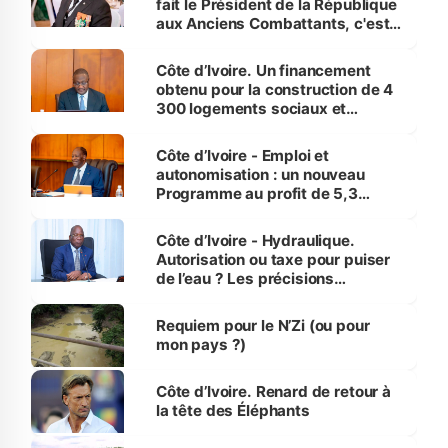
fait le Président de la République
aux Anciens Combattants, c'est
inédit » (Cne Yassoungo Koné ®)
Côte d’Ivoire. Un financement
obtenu pour la construction de 4
300 logements sociaux et
économiques à Abidjan, Bouaké
et Yamoussoukro
Côte d’Ivoire - Emploi et
autonomisation : un nouveau
Programme au profit de 5,3
millions de jeunes
Côte d’Ivoire - Hydraulique.
Autorisation ou taxe pour puiser
de l’eau ? Les précisions
d’Assahoré
Requiem pour le N’Zi (ou pour
mon pays ?)
Côte d’Ivoire. Renard de retour à
la tête des Éléphants