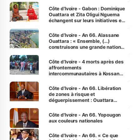
Côte d’Ivoire - Gabon : Dominique
Ouattara et Zita Oligui Nguema
échangent sur leurs initiatives en
faveur des femmes et des
enfants
Côte d’Ivoire - An 66. Alassane
Ouattara : « Ensemble, (…)
construisons une grande nation
pour nous-mêmes et pour les
générations futures »
Côte d’Ivoire - 4 morts après des
affrontements
intercommunautaires à Kossandji
(Alepé) - Notre correspondant au
milieu des sinistrés
Côte d’Ivoire - An 66. Libération
de zones à risque et
déguerpissement : Ouattara
assure du « strict respect de
l'Etat de droit pour préserver les
Côte d'Ivoire - An 66. Yopougon
vies humaines »
aux couleurs nationales
Côte d’Ivoire - An 66. « Ce que