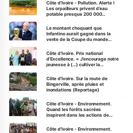
Côte d’Ivoire - Pollution. Alerte !
Les orpailleurs privent d’eau
potable presque 200 000
habitants autour d’Agboville
Le montant choquant que
Infantino aurait gagné dans la
vente de la Coupe du monde
révélé
Côte d’Ivoire. Prix national
d’Excellence. « J’encourage notre
jeunesse à (…) cultiver la
compétence et l’intégrité »
(Alassane Ouattara
Côte d'Ivoire. Sur la route de
Bingerville, après pluies et
inondations (Reportage)
Côte d’Ivoire - Environnement.
Quand les forêts sacrées
inspirent dans les actions de
reboisement
Côte d’Ivoire - Environnement.