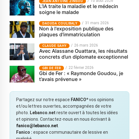
10 août 2026
JEAN-ANTOINE ZINSOU
L’IA traite la maladie et le médecin
soigne le malade
31 mars 2026
‎DAOUDA COULIBALY
Non à l'exposition publique des
plaques d'immatriculation
26 mars 2026
CLAUDE SAHY
Avec Alassane Ouattara, les résultats
concrets d’un diplomate exceptionnel
22 février 2026
GBI DE FER
Gbi de Fer : « Raymonde Goudou, je
t’avais prévenue »
Partagez sur notre espace
FANICO*
vos opinions
et/ou lettres ouvertes, accompagnées de votre
photo.
Lebanco.net
reste ouvert à toutes les idées
et opinions. Contactez-nous en nous écrivant à
fanico@lebanco.net
.
Fanico :
espace communautaire de lessive en
malinké