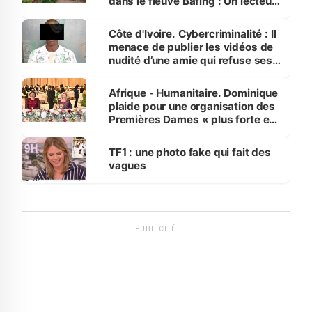
dans le fleuve Bafing : Un lecteur
dénonce la légèreté du ministère
des Transports
Côte d'Ivoire. Cybercriminalité : Il
menace de publier les vidéos de
nudité d’une amie qui refuse ses
avances
Afrique - Humanitaire. Dominique
plaide pour une organisation des
Premières Dames « plus forte et
influente, dont l'impact s'affirme
sur la scène internationale »
TF1 : une photo fake qui fait des
vagues
PUBLICITÉ