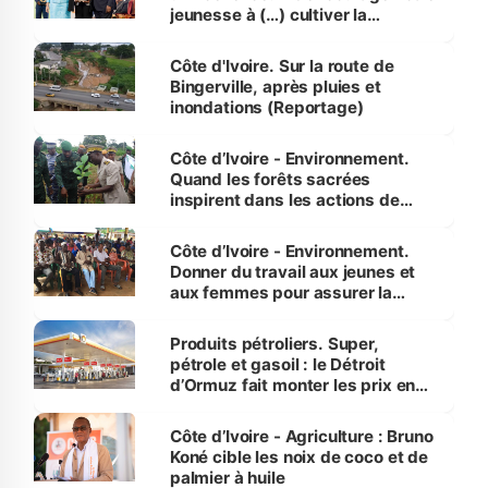
jeunesse à (…) cultiver la
compétence et l’intégrité »
(Alassane Ouattara
Côte d'Ivoire. Sur la route de
Bingerville, après pluies et
inondations (Reportage)
Côte d’Ivoire - Environnement.
Quand les forêts sacrées
inspirent dans les actions de
reboisement
Côte d’Ivoire - Environnement.
Donner du travail aux jeunes et
aux femmes pour assurer la
protection des espèces
menacées
Produits pétroliers. Super,
pétrole et gasoil : le Détroit
d’Ormuz fait monter les prix en
Côte d’Ivoire
Côte d’Ivoire - Agriculture : Bruno
Koné cible les noix de coco et de
palmier à huile