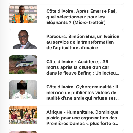
Côte d’Ivoire. Après Emerse Faé,
quel sélectionneur pour les
Éléphants ? (Micro-trottoir)
Parcours. Siméon Ehui, un Ivoirien
au service de la transformation
de l’agriculture africaine
Côte d’Ivoire - Accidents. 39
morts après la chute d’un car
dans le fleuve Bafing : Un lecteur
dénonce la légèreté du ministère
des Transports
Côte d'Ivoire. Cybercriminalité : Il
menace de publier les vidéos de
nudité d’une amie qui refuse ses
avances
Afrique - Humanitaire. Dominique
plaide pour une organisation des
Premières Dames « plus forte et
influente, dont l'impact s'affirme