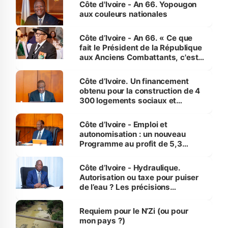
Côte d'Ivoire - An 66. Yopougon
aux couleurs nationales
Côte d’Ivoire - An 66. « Ce que
fait le Président de la République
aux Anciens Combattants, c'est
inédit » (Cne Yassoungo Koné ®)
Côte d’Ivoire. Un financement
obtenu pour la construction de 4
300 logements sociaux et
économiques à Abidjan, Bouaké
et Yamoussoukro
Côte d’Ivoire - Emploi et
autonomisation : un nouveau
Programme au profit de 5,3
millions de jeunes
Côte d’Ivoire - Hydraulique.
Autorisation ou taxe pour puiser
de l’eau ? Les précisions
d’Assahoré
Requiem pour le N’Zi (ou pour
mon pays ?)