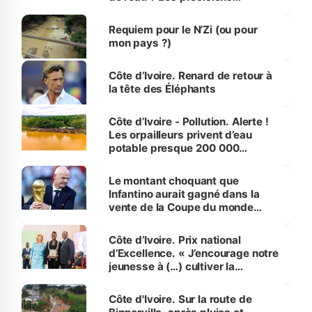
d’Assahoré
Requiem pour le N’Zi (ou pour
mon pays ?)
Côte d’Ivoire. Renard de retour à
la tête des Éléphants
Côte d’Ivoire - Pollution. Alerte !
Les orpailleurs privent d’eau
potable presque 200 000
habitants autour d’Agboville
Le montant choquant que
Infantino aurait gagné dans la
vente de la Coupe du monde
révélé
Côte d’Ivoire. Prix national
d’Excellence. « J’encourage notre
jeunesse à (…) cultiver la
compétence et l’intégrité »
(Alassane Ouattara
Côte d'Ivoire. Sur la route de