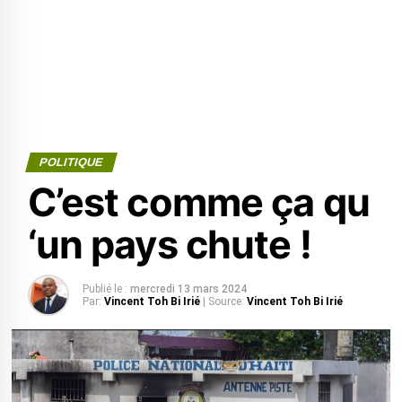
POLITIQUE
C’est comme ça qu
‘un pays chute !
Publié le :
mercredi 13 mars 2024
Par:
Vincent Toh Bi Irié
| Source:
Vincent Toh Bi Irié