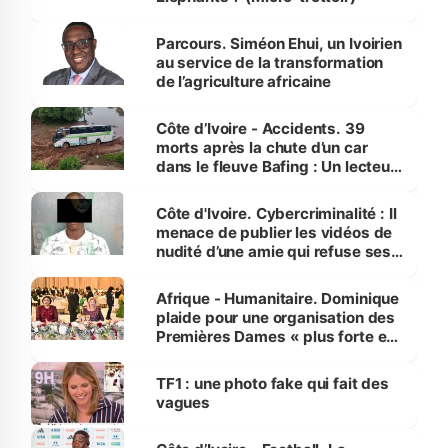
Parcours. Siméon Ehui, un Ivoirien
au service de la transformation
de l’agriculture africaine
Côte d’Ivoire - Accidents. 39
morts après la chute d’un car
dans le fleuve Bafing : Un lecteur
dénonce la légèreté du ministère
des Transports
Côte d'Ivoire. Cybercriminalité : Il
menace de publier les vidéos de
nudité d’une amie qui refuse ses
avances
Afrique - Humanitaire. Dominique
plaide pour une organisation des
Premières Dames « plus forte et
influente, dont l'impact s'affirme
sur la scène internationale »
TF1 : une photo fake qui fait des
vagues