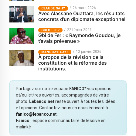
26 mars 2026
CLAUDE SAHY
Avec Alassane Ouattara, les résultats
concrets d’un diplomate exceptionnel
22 février 2026
GBI DE FER
Gbi de Fer : « Raymonde Goudou, je
t’avais prévenue »
12 janvier 2026
MANDIAYE GAYE
À propos de la révision de la
constitution et la réforme des
institutions.
Partagez sur notre espace
FANICO*
vos opinions
et/ou lettres ouvertes, accompagnées de votre
photo.
Lebanco.net
reste ouvert à toutes les idées
et opinions. Contactez-nous en nous écrivant à
fanico@lebanco.net
.
Fanico :
espace communautaire de lessive en
malinké