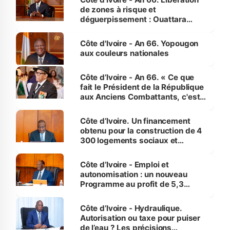
de zones à risque et
déguerpissement : Ouattara
assure du « strict respect de
l'Etat de droit pour préserver les
Côte d'Ivoire - An 66. Yopougon
vies humaines »
aux couleurs nationales
Côte d’Ivoire - An 66. « Ce que
fait le Président de la République
aux Anciens Combattants, c'est
inédit » (Cne Yassoungo Koné ®)
Côte d’Ivoire. Un financement
obtenu pour la construction de 4
300 logements sociaux et
économiques à Abidjan, Bouaké
et Yamoussoukro
Côte d’Ivoire - Emploi et
autonomisation : un nouveau
Programme au profit de 5,3
millions de jeunes
Côte d’Ivoire - Hydraulique.
Autorisation ou taxe pour puiser
de l’eau ? Les précisions