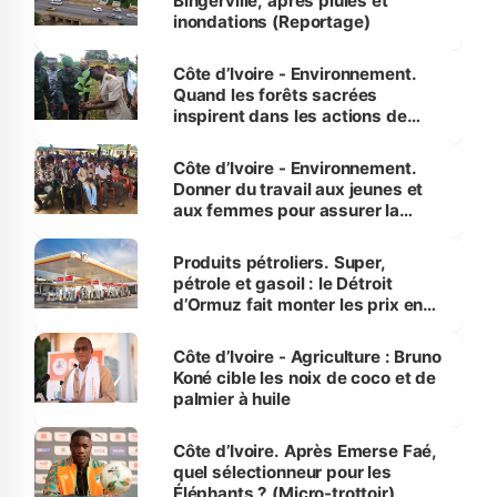
Bingerville, après pluies et
inondations (Reportage)
Côte d’Ivoire - Environnement.
Quand les forêts sacrées
inspirent dans les actions de
reboisement
Côte d’Ivoire - Environnement.
Donner du travail aux jeunes et
aux femmes pour assurer la
protection des espèces
menacées
Produits pétroliers. Super,
pétrole et gasoil : le Détroit
d’Ormuz fait monter les prix en
Côte d’Ivoire
Côte d’Ivoire - Agriculture : Bruno
Koné cible les noix de coco et de
palmier à huile
Côte d’Ivoire. Après Emerse Faé,
quel sélectionneur pour les
Éléphants ? (Micro-trottoir)