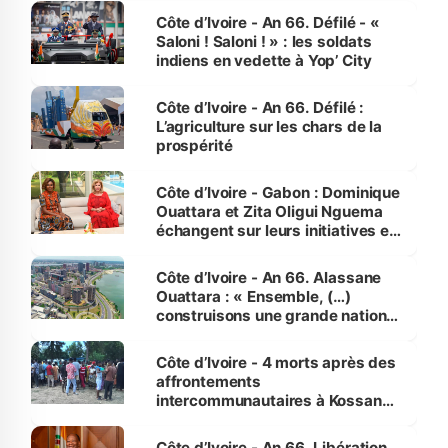
Côte d’Ivoire - An 66. Défilé - «
Saloni ! Saloni ! » : les soldats
indiens en vedette à Yop’ City
Côte d’Ivoire - An 66. Défilé :
L’agriculture sur les chars de la
prospérité
Côte d’Ivoire - Gabon : Dominique
Ouattara et Zita Oligui Nguema
échangent sur leurs initiatives en
faveur des femmes et des
enfants
Côte d’Ivoire - An 66. Alassane
Ouattara : « Ensemble, (…)
construisons une grande nation
pour nous-mêmes et pour les
générations futures »
Côte d’Ivoire - 4 morts après des
affrontements
intercommunautaires à Kossandji
(Alepé) - Notre correspondant au
milieu des sinistrés
Côte d’Ivoire - An 66. Libération