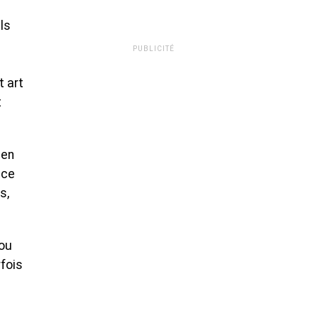
ls
PUBLICITÉ
t art
t
 en
nce
s,
 ou
rfois