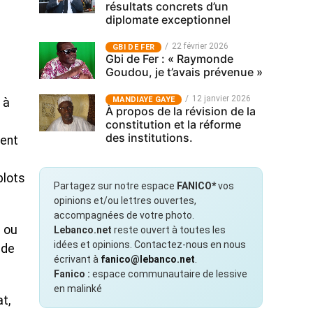
résultats concrets d’un
diplomate exceptionnel
22 février 2026
GBI DE FER
Gbi de Fer : « Raymonde
Goudou, je t’avais prévenue »
12 janvier 2026
MANDIAYE GAYE
 à
À propos de la révision de la
constitution et la réforme
des institutions.
ment
plots
Partagez sur notre espace
FANICO*
vos
opinions et/ou lettres ouvertes,
accompagnées de votre photo.
s ou
Lebanco.net
reste ouvert à toutes les
idées et opinions. Contactez-nous en nous
 de
écrivant à
fanico@lebanco.net
.
Fanico :
espace communautaire de lessive
en malinké
at,