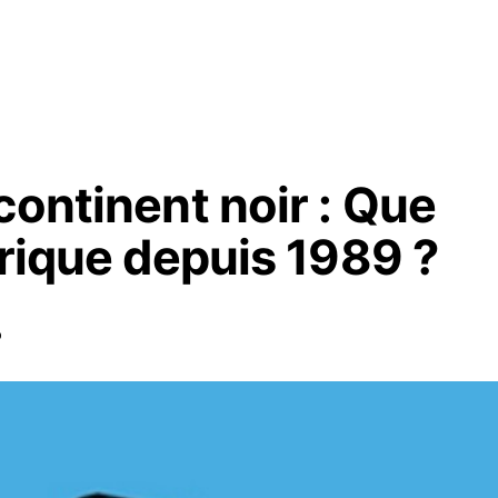
continent noir : Que
frique depuis 1989 ?
o