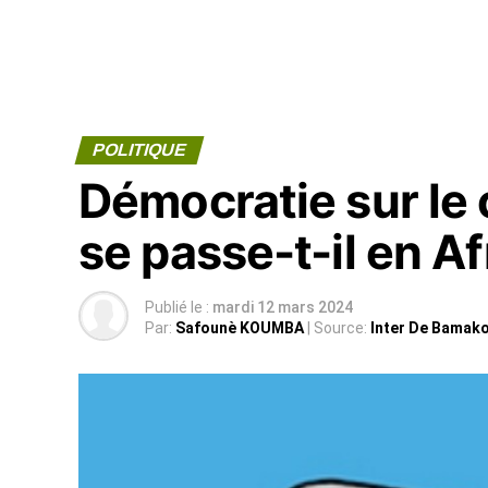
POLITIQUE
Démocratie sur le 
se passe-t-il en A
Publié le :
mardi 12 mars 2024
Par:
Safounè KOUMBA
| Source:
Inter De Bamak