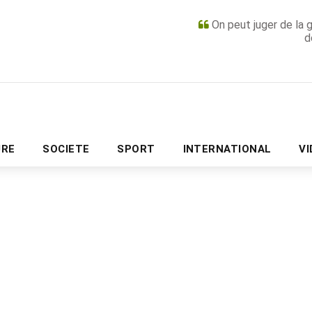
On peut juger de la 
d
PUBLICITÉ
URE
SOCIETE
SPORT
INTERNATIONAL
V