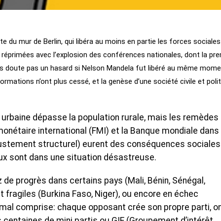
te du mur de Berlin, qui libéra au moins en partie les forces sociales
t réprimées avec l’explosion des conférences nationales, dont la pr
sans doute pas un hasard si Nelson Mandela fut libéré au même mome
formations n’ont plus cessé, et la genèse d’une société civile et poli
n urbaine dépasse la population rurale, mais les remèdes
nétaire international (FMI) et la Banque mondiale dans 
ajustement structurel) eurent des conséquences sociales
aux sont dans une situation désastreuse.
 de progrès dans certains pays (Mali, Bénin, Sénégal,
fragiles (Burkina Faso, Niger), ou encore en échec
 mal comprise: chaque opposant crée son propre parti, o
centaines de mini partis ou GIE (Groupement d’intérêt