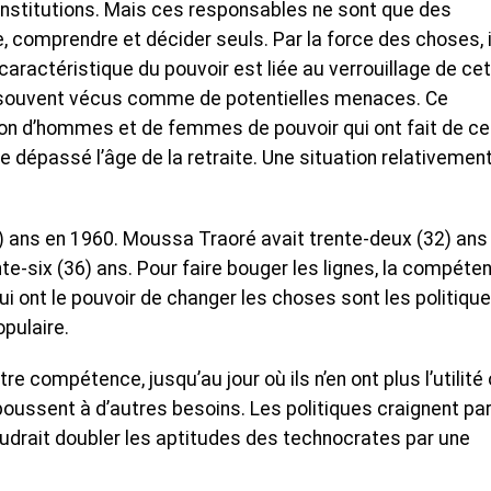
institutions. Mais ces responsables ne sont que des
e, comprendre et décider seuls. Par la force des choses, i
aractéristique du pouvoir est liée au verrouillage de cet
t souvent vécus comme de potentielles menaces. Ce
tion d’hommes et de femmes de pouvoir qui ont fait de ce
e dépassé l’âge de la retraite. Une situation relativemen
) ans en 1960. Moussa Traoré avait trente-deux (32) ans
te-six (36) ans. Pour faire bouger les lignes, la compéte
ui ont le pouvoir de changer les choses sont les politique
opulaire.
re compétence, jusqu’au jour où ils n’en ont plus l’utilité
poussent à d’autres besoins. Les politiques craignent pa
audrait doubler les aptitudes des technocrates par une