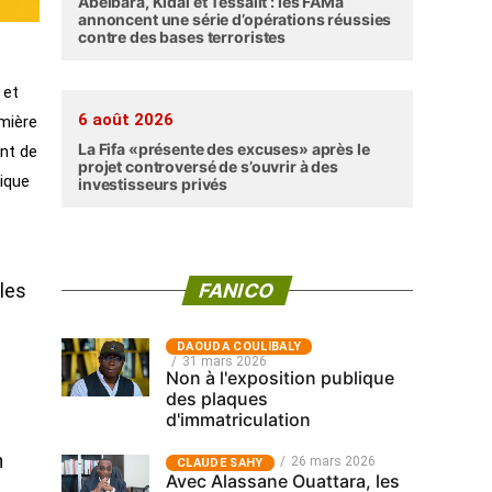
Abéibara, Kidal et Tessalit : les FAMa
annoncent une série d’opérations réussies
contre des bases terroristes
 et
6 août 2026
emière
La Fifa «présente des excuses» après le
nt de
projet controversé de s’ouvrir à des
tique
investisseurs privés
FANICO
les
‎DAOUDA COULIBALY
31 mars 2026
Non à l'exposition publique
des plaques
d'immatriculation
n
26 mars 2026
CLAUDE SAHY
Avec Alassane Ouattara, les