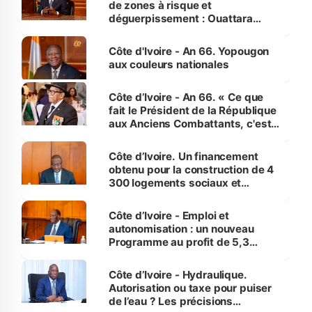
de zones à risque et
déguerpissement : Ouattara
assure du « strict respect de
l'Etat de droit pour préserver les
Côte d'Ivoire - An 66. Yopougon
vies humaines »
aux couleurs nationales
Côte d’Ivoire - An 66. « Ce que
fait le Président de la République
aux Anciens Combattants, c'est
inédit » (Cne Yassoungo Koné ®)
Côte d’Ivoire. Un financement
obtenu pour la construction de 4
300 logements sociaux et
économiques à Abidjan, Bouaké
et Yamoussoukro
Côte d’Ivoire - Emploi et
autonomisation : un nouveau
Programme au profit de 5,3
millions de jeunes
Côte d’Ivoire - Hydraulique.
Autorisation ou taxe pour puiser
de l’eau ? Les précisions