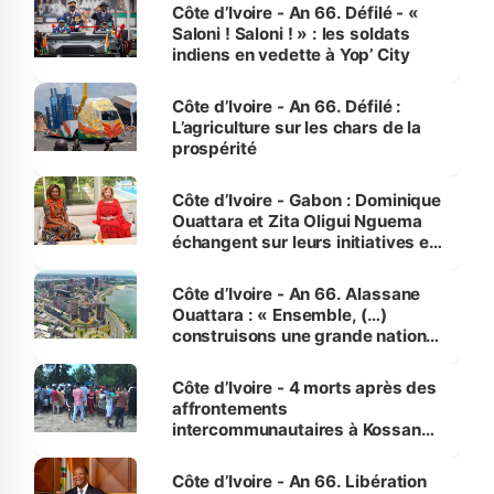
Côte d’Ivoire - An 66. Défilé - «
Saloni ! Saloni ! » : les soldats
indiens en vedette à Yop’ City
Côte d’Ivoire - An 66. Défilé :
L’agriculture sur les chars de la
prospérité
Côte d’Ivoire - Gabon : Dominique
Ouattara et Zita Oligui Nguema
échangent sur leurs initiatives en
faveur des femmes et des
enfants
Côte d’Ivoire - An 66. Alassane
Ouattara : « Ensemble, (…)
construisons une grande nation
pour nous-mêmes et pour les
générations futures »
Côte d’Ivoire - 4 morts après des
affrontements
intercommunautaires à Kossandji
(Alepé) - Notre correspondant au
milieu des sinistrés
Côte d’Ivoire - An 66. Libération