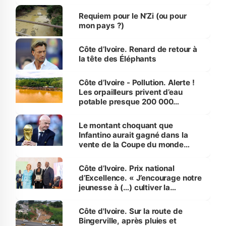
d’Assahoré
Requiem pour le N’Zi (ou pour
mon pays ?)
Côte d’Ivoire. Renard de retour à
la tête des Éléphants
Côte d’Ivoire - Pollution. Alerte !
Les orpailleurs privent d’eau
potable presque 200 000
habitants autour d’Agboville
Le montant choquant que
Infantino aurait gagné dans la
vente de la Coupe du monde
révélé
Côte d’Ivoire. Prix national
d’Excellence. « J’encourage notre
jeunesse à (…) cultiver la
compétence et l’intégrité »
(Alassane Ouattara
Côte d'Ivoire. Sur la route de
Bingerville, après pluies et