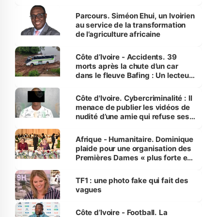
Parcours. Siméon Ehui, un Ivoirien
au service de la transformation
de l’agriculture africaine
Côte d’Ivoire - Accidents. 39
morts après la chute d’un car
dans le fleuve Bafing : Un lecteur
dénonce la légèreté du ministère
des Transports
Côte d'Ivoire. Cybercriminalité : Il
menace de publier les vidéos de
nudité d’une amie qui refuse ses
avances
Afrique - Humanitaire. Dominique
plaide pour une organisation des
Premières Dames « plus forte et
influente, dont l'impact s'affirme
sur la scène internationale »
TF1 : une photo fake qui fait des
vagues
Côte d’Ivoire - Football. La