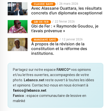
26 mars 2026
CLAUDE SAHY
Avec Alassane Ouattara, les résultats
concrets d’un diplomate exceptionnel
22 février 2026
GBI DE FER
Gbi de Fer : « Raymonde Goudou, je
t’avais prévenue »
12 janvier 2026
MANDIAYE GAYE
À propos de la révision de la
constitution et la réforme des
institutions.
Partagez sur notre espace
FANICO*
vos opinions
et/ou lettres ouvertes, accompagnées de votre
photo.
Lebanco.net
reste ouvert à toutes les idées
et opinions. Contactez-nous en nous écrivant à
fanico@lebanco.net
.
Fanico :
espace communautaire de lessive en
malinké