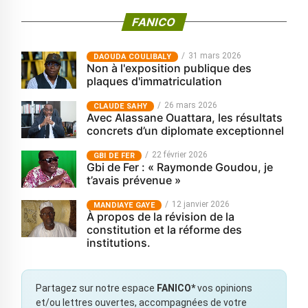
FANICO
31 mars 2026
‎DAOUDA COULIBALY
Non à l'exposition publique des
plaques d'immatriculation
26 mars 2026
CLAUDE SAHY
Avec Alassane Ouattara, les résultats
concrets d’un diplomate exceptionnel
22 février 2026
GBI DE FER
Gbi de Fer : « Raymonde Goudou, je
t’avais prévenue »
12 janvier 2026
MANDIAYE GAYE
À propos de la révision de la
constitution et la réforme des
institutions.
Partagez sur notre espace
FANICO*
vos opinions
et/ou lettres ouvertes, accompagnées de votre