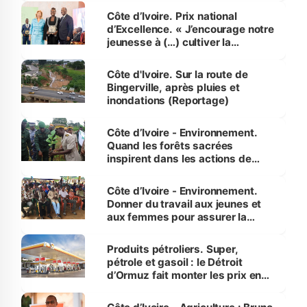
Côte d’Ivoire. Prix national
d’Excellence. « J’encourage notre
jeunesse à (…) cultiver la
compétence et l’intégrité »
(Alassane Ouattara
Côte d'Ivoire. Sur la route de
Bingerville, après pluies et
inondations (Reportage)
Côte d’Ivoire - Environnement.
Quand les forêts sacrées
inspirent dans les actions de
reboisement
Côte d’Ivoire - Environnement.
Donner du travail aux jeunes et
aux femmes pour assurer la
protection des espèces
menacées
Produits pétroliers. Super,
pétrole et gasoil : le Détroit
d’Ormuz fait monter les prix en
Côte d’Ivoire