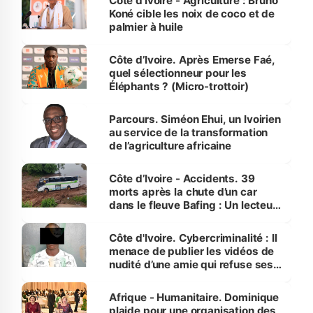
Côte d’Ivoire - Agriculture : Bruno
Koné cible les noix de coco et de
palmier à huile
Côte d’Ivoire. Après Emerse Faé,
quel sélectionneur pour les
Éléphants ? (Micro-trottoir)
Parcours. Siméon Ehui, un Ivoirien
au service de la transformation
de l’agriculture africaine
Côte d’Ivoire - Accidents. 39
morts après la chute d’un car
dans le fleuve Bafing : Un lecteur
dénonce la légèreté du ministère
des Transports
Côte d'Ivoire. Cybercriminalité : Il
menace de publier les vidéos de
nudité d’une amie qui refuse ses
avances
Afrique - Humanitaire. Dominique
plaide pour une organisation des