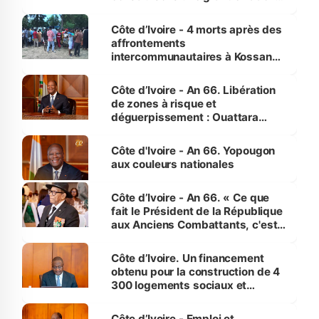
pour nous-mêmes et pour les
générations futures »
Côte d’Ivoire - 4 morts après des
affrontements
intercommunautaires à Kossandji
(Alepé) - Notre correspondant au
milieu des sinistrés
Côte d’Ivoire - An 66. Libération
de zones à risque et
déguerpissement : Ouattara
assure du « strict respect de
l'Etat de droit pour préserver les
Côte d'Ivoire - An 66. Yopougon
vies humaines »
aux couleurs nationales
Côte d’Ivoire - An 66. « Ce que
fait le Président de la République
aux Anciens Combattants, c'est
inédit » (Cne Yassoungo Koné ®)
Côte d’Ivoire. Un financement
obtenu pour la construction de 4
300 logements sociaux et
économiques à Abidjan, Bouaké
et Yamoussoukro
Côte d’Ivoire - Emploi et