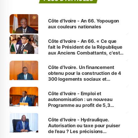
Côte d'Ivoire - An 66. Yopougon
aux couleurs nationales
Côte d’Ivoire - An 66. « Ce que
fait le Président de la République
aux Anciens Combattants, c'est
inédit » (Cne Yassoungo Koné ®)
Côte d’Ivoire. Un financement
obtenu pour la construction de 4
300 logements sociaux et
économiques à Abidjan, Bouaké
et Yamoussoukro
Côte d’Ivoire - Emploi et
autonomisation : un nouveau
Programme au profit de 5,3
millions de jeunes
Côte d’Ivoire - Hydraulique.
Autorisation ou taxe pour puiser
de l’eau ? Les précisions
d’Assahoré