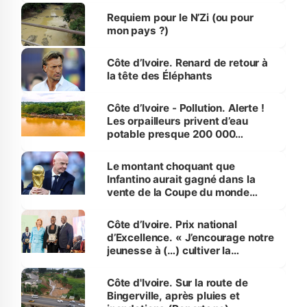
Requiem pour le N’Zi (ou pour
mon pays ?)
Côte d’Ivoire. Renard de retour à
la tête des Éléphants
Côte d’Ivoire - Pollution. Alerte !
Les orpailleurs privent d’eau
potable presque 200 000
habitants autour d’Agboville
Le montant choquant que
Infantino aurait gagné dans la
vente de la Coupe du monde
révélé
Côte d’Ivoire. Prix national
d’Excellence. « J’encourage notre
jeunesse à (…) cultiver la
compétence et l’intégrité »
(Alassane Ouattara
Côte d'Ivoire. Sur la route de
Bingerville, après pluies et