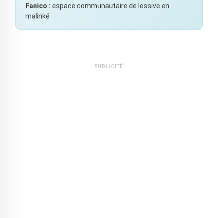
Fanico :
espace communautaire de lessive en
malinké
PUBLICITÉ