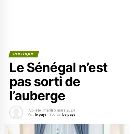
POLITIQUE
Le Sénégal n’est
pas sorti de
l’auberge
Publié le :
mardi 5 mars 2024
Par:
le pays
| Source:
Le pays