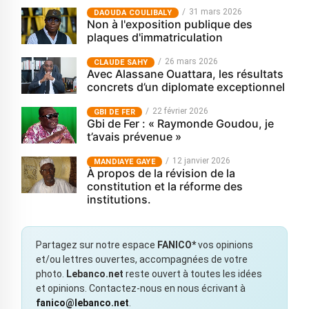
31 mars 2026
‎DAOUDA COULIBALY
Non à l'exposition publique des
plaques d'immatriculation
26 mars 2026
CLAUDE SAHY
Avec Alassane Ouattara, les résultats
concrets d’un diplomate exceptionnel
22 février 2026
GBI DE FER
Gbi de Fer : « Raymonde Goudou, je
t’avais prévenue »
12 janvier 2026
MANDIAYE GAYE
À propos de la révision de la
constitution et la réforme des
institutions.
Partagez sur notre espace
FANICO*
vos opinions
et/ou lettres ouvertes, accompagnées de votre
photo.
Lebanco.net
reste ouvert à toutes les idées
et opinions. Contactez-nous en nous écrivant à
fanico@lebanco.net
.