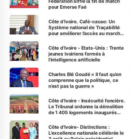
Fédération siffle la fin de match
pour Emerse Faé
Côte d’Ivoire. Café-cacao: Un
Système national de Traçabilité
pour améliorer l’accès au marché
international
Côte d'Ivoire - Etats-Unis : Trente
jeunes Ivoiriens formés à
l'intelligence artificielle
Charles Blé Goudé « Il faut qu’on
comprenne que la politique, ce
n’est pas la guerre »
Côte d’Ivoire - Insécurité foncière.
Le Tribunal ordonne la démolition
de 1 405 logements inaugurés
par le Premier ministre à Grand-
Bassam
Côte d'Ivoire- Distinctions :
L’excellence nationale célébrée le
3 août au Palais présidentiel