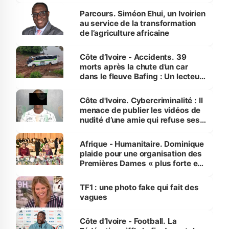
Parcours. Siméon Ehui, un Ivoirien
au service de la transformation
de l’agriculture africaine
Côte d’Ivoire - Accidents. 39
morts après la chute d’un car
dans le fleuve Bafing : Un lecteur
dénonce la légèreté du ministère
des Transports
Côte d'Ivoire. Cybercriminalité : Il
menace de publier les vidéos de
nudité d’une amie qui refuse ses
avances
Afrique - Humanitaire. Dominique
plaide pour une organisation des
Premières Dames « plus forte et
influente, dont l'impact s'affirme
sur la scène internationale »
TF1 : une photo fake qui fait des
vagues
Côte d’Ivoire - Football. La