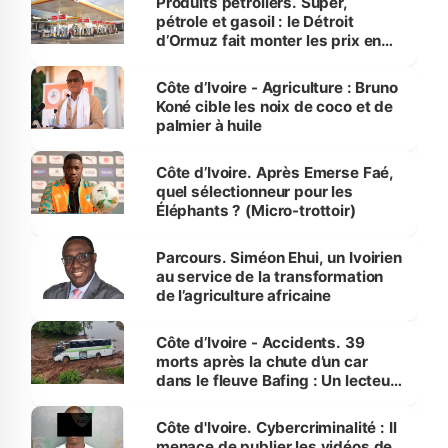
Produits pétroliers. Super,
pétrole et gasoil : le Détroit
d’Ormuz fait monter les prix en
Côte d’Ivoire
Côte d’Ivoire - Agriculture : Bruno
Koné cible les noix de coco et de
palmier à huile
Côte d’Ivoire. Après Emerse Faé,
quel sélectionneur pour les
Éléphants ? (Micro-trottoir)
Parcours. Siméon Ehui, un Ivoirien
au service de la transformation
de l’agriculture africaine
Côte d’Ivoire - Accidents. 39
morts après la chute d’un car
dans le fleuve Bafing : Un lecteur
dénonce la légèreté du ministère
des Transports
Côte d'Ivoire. Cybercriminalité : Il
menace de publier les vidéos de