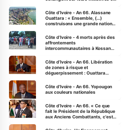
faveur des femmes et des
enfants
Côte d’Ivoire - An 66. Alassane
Ouattara : « Ensemble, (…)
construisons une grande nation
pour nous-mêmes et pour les
générations futures »
Côte d’Ivoire - 4 morts après des
affrontements
intercommunautaires à Kossandji
(Alepé) - Notre correspondant au
milieu des sinistrés
Côte d’Ivoire - An 66. Libération
de zones à risque et
déguerpissement : Ouattara
assure du « strict respect de
l'Etat de droit pour préserver les
Côte d'Ivoire - An 66. Yopougon
vies humaines »
aux couleurs nationales
Côte d’Ivoire - An 66. « Ce que
fait le Président de la République
aux Anciens Combattants, c'est
inédit » (Cne Yassoungo Koné ®)