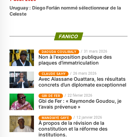
Uruguay : Diego Forlán nommé sélectionneur de la
Celeste
FANICO
31 mars 2026
‎DAOUDA COULIBALY
Non à l'exposition publique des
plaques d'immatriculation
26 mars 2026
CLAUDE SAHY
Avec Alassane Ouattara, les résultats
concrets d’un diplomate exceptionnel
22 février 2026
GBI DE FER
Gbi de Fer : « Raymonde Goudou, je
t’avais prévenue »
12 janvier 2026
MANDIAYE GAYE
À propos de la révision de la
constitution et la réforme des
institutions.