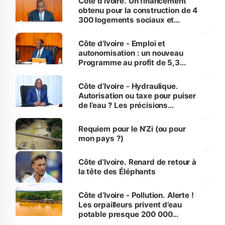
Côte d’Ivoire. Un financement
obtenu pour la construction de 4
300 logements sociaux et
économiques à Abidjan, Bouaké
et Yamoussoukro
Côte d’Ivoire - Emploi et
autonomisation : un nouveau
Programme au profit de 5,3
millions de jeunes
Côte d’Ivoire - Hydraulique.
Autorisation ou taxe pour puiser
de l’eau ? Les précisions
d’Assahoré
Requiem pour le N’Zi (ou pour
mon pays ?)
Côte d’Ivoire. Renard de retour à
la tête des Éléphants
Côte d’Ivoire - Pollution. Alerte !
Les orpailleurs privent d’eau
potable presque 200 000
habitants autour d’Agboville