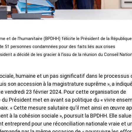
e et de l’humanitaire (BPDHH) félicite le Président de la République
de 51 personnes condamnées pour des faits liés aux crises
ident a décidé de les gracier à l’issu de la réunion du Conseil Natio
ociale, humaine et un pas significatif dans le processus 
uis son accession à la magistrature suprême », a indiqué
vendredi 23 février 2024. Pour cette organisation de
e du Président met en avant sa politique du « vivre ense
aix. « Cette mesure salutaire qu'il met ainsi en œuvre a
ent à la cohésion sociale », poursuit la BPDHH. Elle salue
t entreprend pour une réconciliation nationale vraie et u
i demande par la même occasion de « poursuivre les effor