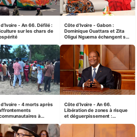
d’Ivoire - An 66. Défilé :
Côte d’Ivoire - Gabon :
iculture sur les chars de
Dominique Ouattara et Zita
ospérité
Oligui Nguema échangent sur
leurs initiatives en faveur des
femmes et des enfants
d’Ivoire - 4 morts après
Côte d’Ivoire - An 66.
affrontements
Libération de zones à risque
rcommunautaires à
et déguerpissement :
andji (Alepé) - Notre
Ouattara assure du « strict
espondant au milieu des
respect de l'Etat de droit pour
trés
préserver les vies humaines