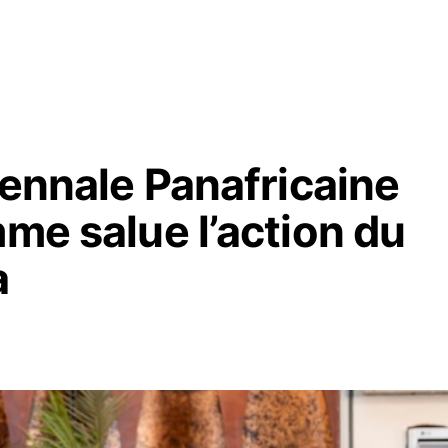
Biennale Panafricaine
mme salue l’action du
a