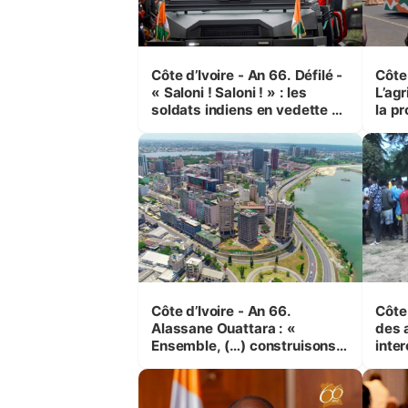
Côte d’Ivoire - An 66. Défilé -
Côte 
« Saloni ! Saloni ! » : les
L’agr
soldats indiens en vedette à
la pr
Yop’ City
Côte d’Ivoire - An 66.
Côte 
Alassane Ouattara : «
des 
Ensemble, (…) construisons
inte
une grande nation pour nous-
Koss
mêmes et pour les
corr
générations futures »
sinis