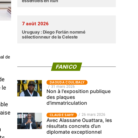
essentiels en Ituri
7 août 2026
Uruguay : Diego Forlán nommé
sélectionneur de la Celeste
nal de
FANICO
de
‎DAOUDA COULIBALY
31 mars 2026
 le
Non à l'exposition publique
des plaques
d'immatriculation
mble
paise
26 mars 2026
CLAUDE SAHY
Avec Alassane Ouattara, les
résultats concrets d’un
n
diplomate exceptionnel
ts