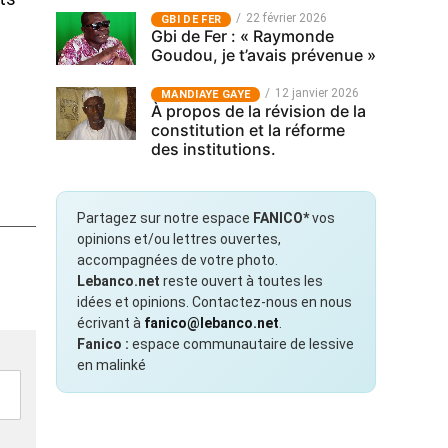
22 février 2026
GBI DE FER
Gbi de Fer : « Raymonde
Goudou, je t’avais prévenue »
12 janvier 2026
MANDIAYE GAYE
À propos de la révision de la
constitution et la réforme
des institutions.
Partagez sur notre espace
FANICO*
vos
opinions et/ou lettres ouvertes,
accompagnées de votre photo.
Lebanco.net
reste ouvert à toutes les
idées et opinions. Contactez-nous en nous
écrivant à
fanico@lebanco.net
.
Fanico :
espace communautaire de lessive
en malinké