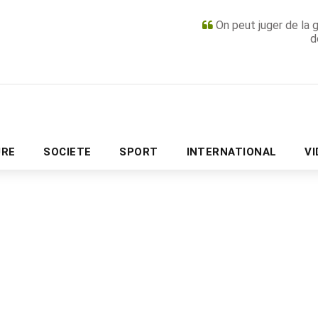
On peut juger de la 
d
PUBLICITÉ
URE
SOCIETE
SPORT
INTERNATIONAL
V