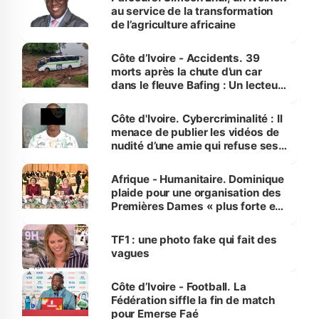
au service de la transformation
de l’agriculture africaine
Côte d’Ivoire - Accidents. 39
morts après la chute d’un car
dans le fleuve Bafing : Un lecteur
dénonce la légèreté du ministère
des Transports
Côte d'Ivoire. Cybercriminalité : Il
menace de publier les vidéos de
nudité d’une amie qui refuse ses
avances
Afrique - Humanitaire. Dominique
plaide pour une organisation des
Premières Dames « plus forte et
influente, dont l'impact s'affirme
sur la scène internationale »
TF1 : une photo fake qui fait des
vagues
Côte d’Ivoire - Football. La
Fédération siffle la fin de match
pour Emerse Faé