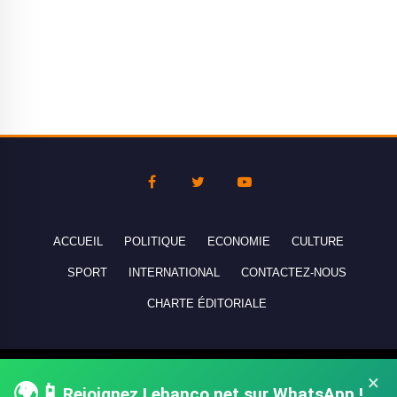
ACCUEIL
POLITIQUE
ECONOMIE
CULTURE
SPORT
INTERNATIONAL
CONTACTEZ-NOUS
CHARTE ÉDITORIALE
Copyright © 2010-2026 lebanco.net - Tous droits de reproduction
×
🌍📱
Rejoignez Lebanco.net sur WhatsApp !
réservés - All rights reserved.