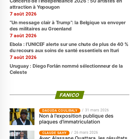
Concerto de l’indépendance 2026 : 50 artistes en
attraction à Yopougon
7 août 2026
“Un message clair à Trump”: la Belgique va envoyer
des militaires au Groenland
7 août 2026
Ebola : l’UNICEF alerte sur une chute de plus de 40 %
du recours aux soins de santé essentiels en Ituri
7 août 2026
Uruguay : Diego Forlán nommé sélectionneur de la
Celeste
FANICO
31 mars 2026
‎DAOUDA COULIBALY
Non à l'exposition publique des
plaques d'immatriculation
26 mars 2026
CLAUDE SAHY
Avec Alassane Ouattara, les résultats