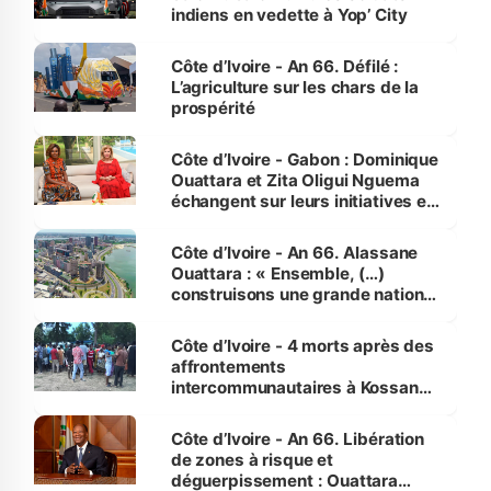
indiens en vedette à Yop’ City
Côte d’Ivoire - An 66. Défilé :
L’agriculture sur les chars de la
prospérité
Côte d’Ivoire - Gabon : Dominique
Ouattara et Zita Oligui Nguema
échangent sur leurs initiatives en
faveur des femmes et des
enfants
Côte d’Ivoire - An 66. Alassane
Ouattara : « Ensemble, (…)
construisons une grande nation
pour nous-mêmes et pour les
générations futures »
Côte d’Ivoire - 4 morts après des
affrontements
intercommunautaires à Kossandji
(Alepé) - Notre correspondant au
milieu des sinistrés
Côte d’Ivoire - An 66. Libération
de zones à risque et
déguerpissement : Ouattara