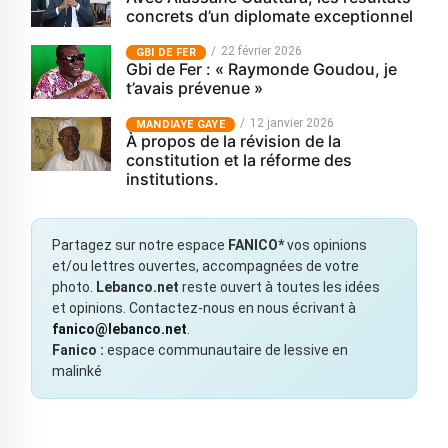
concrets d’un diplomate exceptionnel
22 février 2026
GBI DE FER
Gbi de Fer : « Raymonde Goudou, je
t’avais prévenue »
12 janvier 2026
MANDIAYE GAYE
À propos de la révision de la
constitution et la réforme des
institutions.
Partagez sur notre espace
FANICO*
vos opinions
et/ou lettres ouvertes, accompagnées de votre
photo.
Lebanco.net
reste ouvert à toutes les idées
et opinions. Contactez-nous en nous écrivant à
fanico@lebanco.net
.
Fanico :
espace communautaire de lessive en
malinké