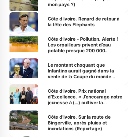
mon pays ?)
Côte d’Ivoire. Renard de retour à
la tête des Éléphants
Côte d’Ivoire - Pollution. Alerte !
Les orpailleurs privent d’eau
potable presque 200 000
habitants autour d’Agboville
Le montant choquant que
Infantino aurait gagné dans la
vente de la Coupe du monde
révélé
Côte d’Ivoire. Prix national
d’Excellence. « J’encourage notre
jeunesse à (…) cultiver la
compétence et l’intégrité »
(Alassane Ouattara
Côte d'Ivoire. Sur la route de
Bingerville, après pluies et
inondations (Reportage)