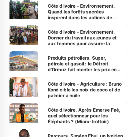
Côte d’Ivoire - Environnement.
Quand les forêts sacrées
inspirent dans les actions de
reboisement
Côte d’Ivoire - Environnement.
Donner du travail aux jeunes et
aux femmes pour assurer la
protection des espèces
menacées
Produits pétroliers. Super,
pétrole et gasoil : le Détroit
d’Ormuz fait monter les prix en
Côte d’Ivoire
Côte d’Ivoire - Agriculture : Bruno
Koné cible les noix de coco et de
palmier à huile
Côte d’Ivoire. Après Emerse Faé,
quel sélectionneur pour les
Éléphants ? (Micro-trottoir)
Parcours. Siméon Ehui, un Ivoirien