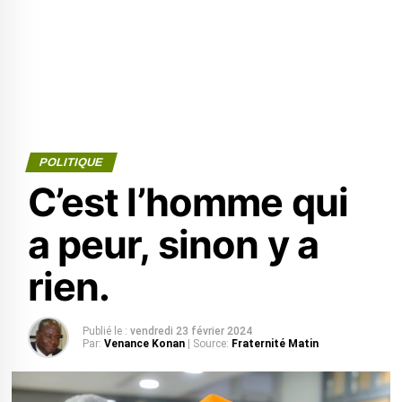
POLITIQUE
C’est l’homme qui
a peur, sinon y a
rien.
Publié le :
vendredi 23 février 2024
Par:
Venance Konan
| Source:
Fraternité Matin