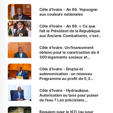
assure du « strict respect de
l'Etat de droit pour préserver les
Côte d'Ivoire - An 66. Yopougon
vies humaines »
aux couleurs nationales
Côte d’Ivoire - An 66. « Ce que
fait le Président de la République
aux Anciens Combattants, c'est
inédit » (Cne Yassoungo Koné ®)
Côte d’Ivoire. Un financement
obtenu pour la construction de 4
300 logements sociaux et
économiques à Abidjan, Bouaké
et Yamoussoukro
Côte d’Ivoire - Emploi et
autonomisation : un nouveau
Programme au profit de 5,3
millions de jeunes
Côte d’Ivoire - Hydraulique.
Autorisation ou taxe pour puiser
de l’eau ? Les précisions
d’Assahoré
Requiem pour le N’Zi (ou pour