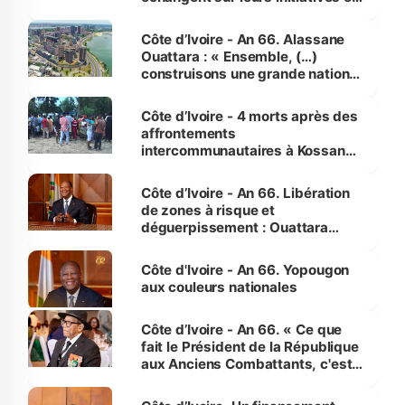
faveur des femmes et des
enfants
Côte d’Ivoire - An 66. Alassane
Ouattara : « Ensemble, (…)
construisons une grande nation
pour nous-mêmes et pour les
générations futures »
Côte d’Ivoire - 4 morts après des
affrontements
intercommunautaires à Kossandji
(Alepé) - Notre correspondant au
milieu des sinistrés
Côte d’Ivoire - An 66. Libération
de zones à risque et
déguerpissement : Ouattara
assure du « strict respect de
l'Etat de droit pour préserver les
Côte d'Ivoire - An 66. Yopougon
vies humaines »
aux couleurs nationales
Côte d’Ivoire - An 66. « Ce que
fait le Président de la République
aux Anciens Combattants, c'est
inédit » (Cne Yassoungo Koné ®)