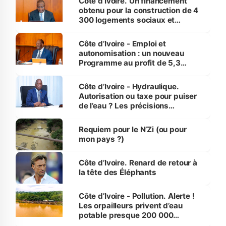
Côte d’Ivoire. Un financement
obtenu pour la construction de 4
300 logements sociaux et
économiques à Abidjan, Bouaké
et Yamoussoukro
Côte d’Ivoire - Emploi et
autonomisation : un nouveau
Programme au profit de 5,3
millions de jeunes
Côte d’Ivoire - Hydraulique.
Autorisation ou taxe pour puiser
de l’eau ? Les précisions
d’Assahoré
Requiem pour le N’Zi (ou pour
mon pays ?)
Côte d’Ivoire. Renard de retour à
la tête des Éléphants
Côte d’Ivoire - Pollution. Alerte !
Les orpailleurs privent d’eau
potable presque 200 000
habitants autour d’Agboville