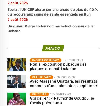
7 août 2026
Ebola : l’UNICEF alerte sur une chute de plus de 40 %
du recours aux soins de santé essentiels en Ituri
7 août 2026
Uruguay : Diego Forlán nommé sélectionneur de la
Celeste
FANICO
31 mars 2026
‎DAOUDA COULIBALY
Non à l'exposition publique des
plaques d'immatriculation
26 mars 2026
CLAUDE SAHY
Avec Alassane Ouattara, les résultats
concrets d’un diplomate exceptionnel
22 février 2026
GBI DE FER
Gbi de Fer : « Raymonde Goudou, je
t’avais prévenue »