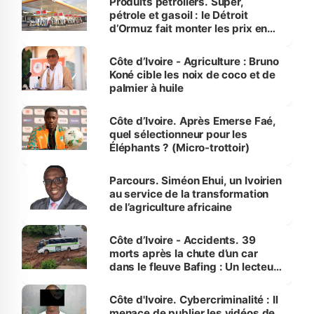
Produits pétroliers. Super,
pétrole et gasoil : le Détroit
d’Ormuz fait monter les prix en
Côte d’Ivoire
Côte d’Ivoire - Agriculture : Bruno
Koné cible les noix de coco et de
palmier à huile
Côte d’Ivoire. Après Emerse Faé,
quel sélectionneur pour les
Éléphants ? (Micro-trottoir)
Parcours. Siméon Ehui, un Ivoirien
au service de la transformation
de l’agriculture africaine
Côte d’Ivoire - Accidents. 39
morts après la chute d’un car
dans le fleuve Bafing : Un lecteur
dénonce la légèreté du ministère
des Transports
Côte d'Ivoire. Cybercriminalité : Il
menace de publier les vidéos de