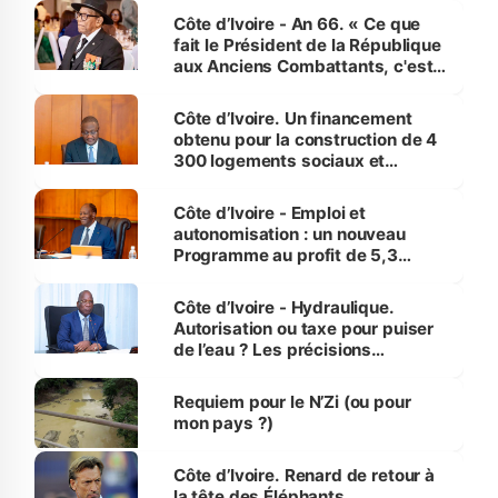
Côte d’Ivoire - An 66. « Ce que
fait le Président de la République
aux Anciens Combattants, c'est
inédit » (Cne Yassoungo Koné ®)
Côte d’Ivoire. Un financement
obtenu pour la construction de 4
300 logements sociaux et
économiques à Abidjan, Bouaké
et Yamoussoukro
Côte d’Ivoire - Emploi et
autonomisation : un nouveau
Programme au profit de 5,3
millions de jeunes
Côte d’Ivoire - Hydraulique.
Autorisation ou taxe pour puiser
de l’eau ? Les précisions
d’Assahoré
Requiem pour le N’Zi (ou pour
mon pays ?)
Côte d’Ivoire. Renard de retour à
la tête des Éléphants