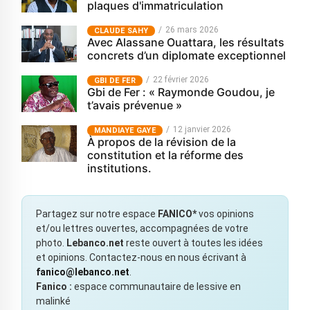
plaques d'immatriculation
26 mars 2026
CLAUDE SAHY
Avec Alassane Ouattara, les résultats
concrets d’un diplomate exceptionnel
22 février 2026
GBI DE FER
Gbi de Fer : « Raymonde Goudou, je
t’avais prévenue »
12 janvier 2026
MANDIAYE GAYE
À propos de la révision de la
constitution et la réforme des
institutions.
Partagez sur notre espace
FANICO*
vos opinions
et/ou lettres ouvertes, accompagnées de votre
photo.
Lebanco.net
reste ouvert à toutes les idées
et opinions. Contactez-nous en nous écrivant à
fanico@lebanco.net
.
Fanico :
espace communautaire de lessive en
malinké