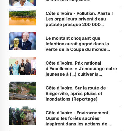
Côte d’Ivoire - Pollution. Alerte !
Les orpailleurs privent d’eau
potable presque 200 000
habitants autour d’Agboville
Le montant choquant que
Infantino aurait gagné dans la
vente de la Coupe du monde
révélé
Côte d’Ivoire. Prix national
d’Excellence. « J’encourage notre
jeunesse à (…) cultiver la
compétence et l’intégrité »
(Alassane Ouattara
Côte d'Ivoire. Sur la route de
Bingerville, après pluies et
inondations (Reportage)
Côte d’Ivoire - Environnement.
Quand les forêts sacrées
inspirent dans les actions de
reboisement