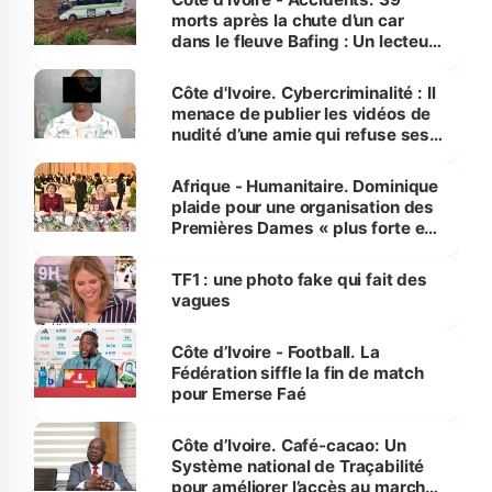
morts après la chute d’un car
dans le fleuve Bafing : Un lecteur
dénonce la légèreté du ministère
des Transports
Côte d'Ivoire. Cybercriminalité : Il
menace de publier les vidéos de
nudité d’une amie qui refuse ses
avances
Afrique - Humanitaire. Dominique
plaide pour une organisation des
Premières Dames « plus forte et
influente, dont l'impact s'affirme
sur la scène internationale »
TF1 : une photo fake qui fait des
vagues
Côte d’Ivoire - Football. La
Fédération siffle la fin de match
pour Emerse Faé
Côte d’Ivoire. Café-cacao: Un
Système national de Traçabilité
pour améliorer l’accès au marché