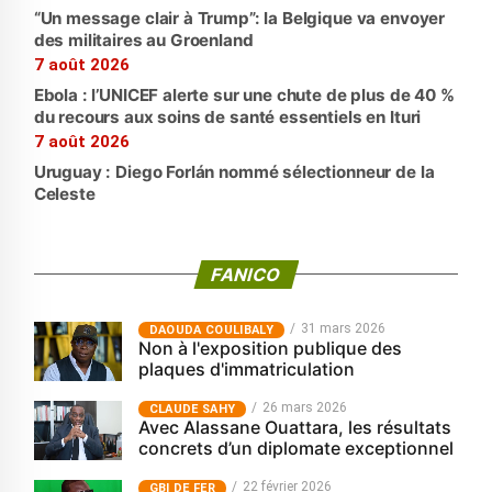
“Un message clair à Trump”: la Belgique va envoyer
des militaires au Groenland
7 août 2026
Ebola : l’UNICEF alerte sur une chute de plus de 40 %
du recours aux soins de santé essentiels en Ituri
7 août 2026
Uruguay : Diego Forlán nommé sélectionneur de la
Celeste
FANICO
31 mars 2026
‎DAOUDA COULIBALY
Non à l'exposition publique des
plaques d'immatriculation
26 mars 2026
CLAUDE SAHY
Avec Alassane Ouattara, les résultats
concrets d’un diplomate exceptionnel
22 février 2026
GBI DE FER