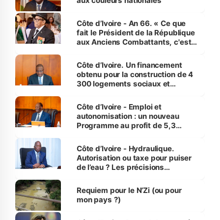
aux couleurs nationales
Côte d’Ivoire - An 66. « Ce que
fait le Président de la République
aux Anciens Combattants, c'est
inédit » (Cne Yassoungo Koné ®)
Côte d’Ivoire. Un financement
obtenu pour la construction de 4
300 logements sociaux et
économiques à Abidjan, Bouaké
et Yamoussoukro
Côte d’Ivoire - Emploi et
autonomisation : un nouveau
Programme au profit de 5,3
millions de jeunes
Côte d’Ivoire - Hydraulique.
Autorisation ou taxe pour puiser
de l’eau ? Les précisions
d’Assahoré
Requiem pour le N’Zi (ou pour
mon pays ?)