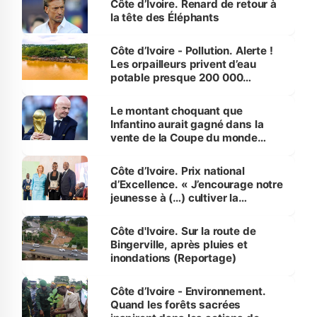
Côte d’Ivoire. Renard de retour à
la tête des Éléphants
Côte d’Ivoire - Pollution. Alerte !
Les orpailleurs privent d’eau
potable presque 200 000
habitants autour d’Agboville
Le montant choquant que
Infantino aurait gagné dans la
vente de la Coupe du monde
révélé
Côte d’Ivoire. Prix national
d’Excellence. « J’encourage notre
jeunesse à (…) cultiver la
compétence et l’intégrité »
(Alassane Ouattara
Côte d'Ivoire. Sur la route de
Bingerville, après pluies et
inondations (Reportage)
Côte d’Ivoire - Environnement.
Quand les forêts sacrées