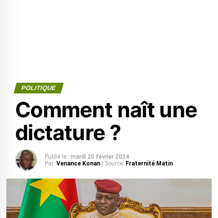
POLITIQUE
Comment naît une
dictature ?
Publié le :
mardi 20 février 2024
Par:
Venance Konan
| Source:
Fraternité Matin