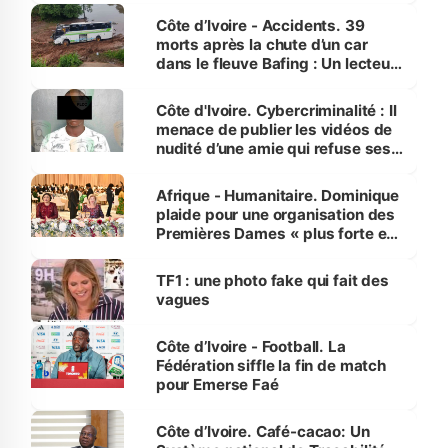
Côte d’Ivoire - Accidents. 39
morts après la chute d’un car
dans le fleuve Bafing : Un lecteur
dénonce la légèreté du ministère
des Transports
Côte d'Ivoire. Cybercriminalité : Il
menace de publier les vidéos de
nudité d’une amie qui refuse ses
avances
Afrique - Humanitaire. Dominique
plaide pour une organisation des
Premières Dames « plus forte et
influente, dont l'impact s'affirme
sur la scène internationale »
TF1 : une photo fake qui fait des
vagues
Côte d’Ivoire - Football. La
Fédération siffle la fin de match
pour Emerse Faé
Côte d’Ivoire. Café-cacao: Un