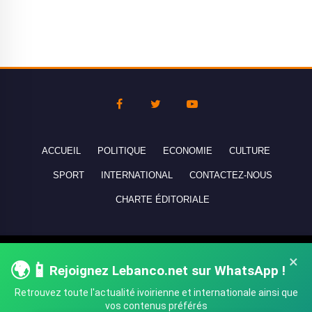
ACCUEIL
POLITIQUE
ECONOMIE
CULTURE
SPORT
INTERNATIONAL
CONTACTEZ-NOUS
CHARTE ÉDITORIALE
Copyright © 2010-2026 lebanco.net - Tous droits de reproduction
×
🌍📱
Rejoignez Lebanco.net sur WhatsApp !
réservés - All rights reserved.
Retrouvez toute l'actualité ivoirienne et internationale ainsi que
vos contenus préférés