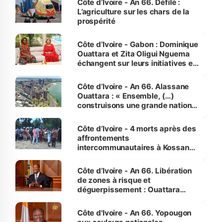
Côte d’Ivoire - An 66. Défilé :
L’agriculture sur les chars de la
prospérité
Côte d’Ivoire - Gabon : Dominique
Ouattara et Zita Oligui Nguema
échangent sur leurs initiatives en
faveur des femmes et des
enfants
Côte d’Ivoire - An 66. Alassane
Ouattara : « Ensemble, (…)
construisons une grande nation
pour nous-mêmes et pour les
générations futures »
Côte d’Ivoire - 4 morts après des
affrontements
intercommunautaires à Kossandji
(Alepé) - Notre correspondant au
milieu des sinistrés
Côte d’Ivoire - An 66. Libération
de zones à risque et
déguerpissement : Ouattara
assure du « strict respect de
l'Etat de droit pour préserver les
Côte d'Ivoire - An 66. Yopougon
vies humaines »