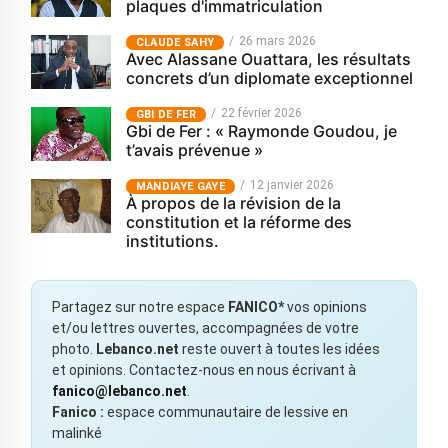
plaques d'immatriculation
26 mars 2026
CLAUDE SAHY
Avec Alassane Ouattara, les résultats
concrets d’un diplomate exceptionnel
22 février 2026
GBI DE FER
Gbi de Fer : « Raymonde Goudou, je
t’avais prévenue »
12 janvier 2026
MANDIAYE GAYE
À propos de la révision de la
constitution et la réforme des
institutions.
Partagez sur notre espace
FANICO*
vos opinions
et/ou lettres ouvertes, accompagnées de votre
photo.
Lebanco.net
reste ouvert à toutes les idées
et opinions. Contactez-nous en nous écrivant à
fanico@lebanco.net
.
Fanico :
espace communautaire de lessive en
malinké