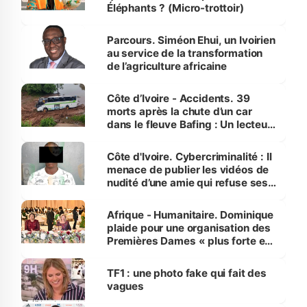
Éléphants ? (Micro-trottoir)
Parcours. Siméon Ehui, un Ivoirien
au service de la transformation
de l’agriculture africaine
Côte d’Ivoire - Accidents. 39
morts après la chute d’un car
dans le fleuve Bafing : Un lecteur
dénonce la légèreté du ministère
des Transports
Côte d'Ivoire. Cybercriminalité : Il
menace de publier les vidéos de
nudité d’une amie qui refuse ses
avances
Afrique - Humanitaire. Dominique
plaide pour une organisation des
Premières Dames « plus forte et
influente, dont l'impact s'affirme
sur la scène internationale »
TF1 : une photo fake qui fait des
vagues