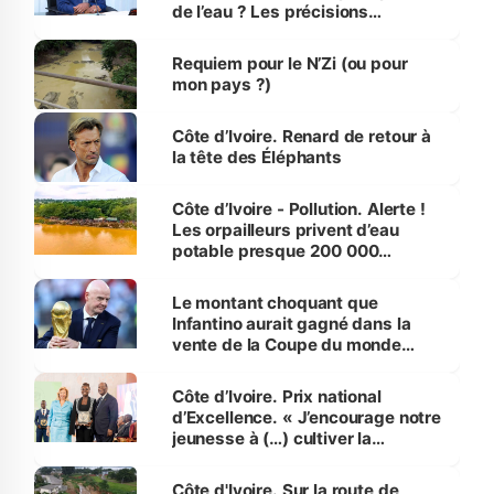
de l’eau ? Les précisions
d’Assahoré
Requiem pour le N’Zi (ou pour
mon pays ?)
Côte d’Ivoire. Renard de retour à
la tête des Éléphants
Côte d’Ivoire - Pollution. Alerte !
Les orpailleurs privent d’eau
potable presque 200 000
habitants autour d’Agboville
Le montant choquant que
Infantino aurait gagné dans la
vente de la Coupe du monde
révélé
Côte d’Ivoire. Prix national
d’Excellence. « J’encourage notre
jeunesse à (…) cultiver la
compétence et l’intégrité »
(Alassane Ouattara
Côte d'Ivoire. Sur la route de