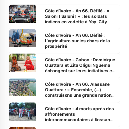
Côte d’Ivoire - An 66. Défilé - «
Saloni ! Saloni ! » : les soldats
indiens en vedette à Yop’ City
Côte d’Ivoire - An 66. Défilé :
L’agriculture sur les chars de la
prospérité
Côte d’Ivoire - Gabon : Dominique
Ouattara et Zita Oligui Nguema
échangent sur leurs initiatives en
faveur des femmes et des
enfants
Côte d’Ivoire - An 66. Alassane
Ouattara : « Ensemble, (…)
construisons une grande nation
pour nous-mêmes et pour les
générations futures »
Côte d’Ivoire - 4 morts après des
affrontements
intercommunautaires à Kossandji
(Alepé) - Notre correspondant au