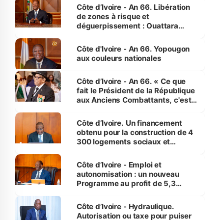
milieu des sinistrés
Côte d’Ivoire - An 66. Libération
de zones à risque et
déguerpissement : Ouattara
assure du « strict respect de
l'Etat de droit pour préserver les
Côte d'Ivoire - An 66. Yopougon
vies humaines »
aux couleurs nationales
Côte d’Ivoire - An 66. « Ce que
fait le Président de la République
aux Anciens Combattants, c'est
inédit » (Cne Yassoungo Koné ®)
Côte d’Ivoire. Un financement
obtenu pour la construction de 4
300 logements sociaux et
économiques à Abidjan, Bouaké
et Yamoussoukro
Côte d’Ivoire - Emploi et
autonomisation : un nouveau
Programme au profit de 5,3
millions de jeunes
Côte d’Ivoire - Hydraulique.
Autorisation ou taxe pour puiser