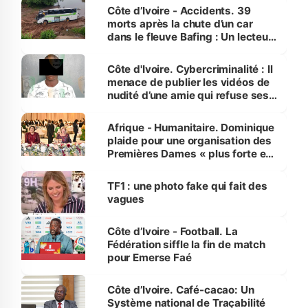
Côte d’Ivoire - Accidents. 39
morts après la chute d’un car
dans le fleuve Bafing : Un lecteur
dénonce la légèreté du ministère
des Transports
Côte d'Ivoire. Cybercriminalité : Il
menace de publier les vidéos de
nudité d’une amie qui refuse ses
avances
Afrique - Humanitaire. Dominique
plaide pour une organisation des
Premières Dames « plus forte et
influente, dont l'impact s'affirme
sur la scène internationale »
TF1 : une photo fake qui fait des
vagues
Côte d’Ivoire - Football. La
Fédération siffle la fin de match
pour Emerse Faé
Côte d’Ivoire. Café-cacao: Un
Système national de Traçabilité