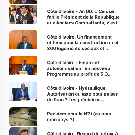
Côte d’Ivoire - An 66. « Ce que
fait le Président de la République
aux Anciens Combattants, c'est
inédit » (Cne Yassoungo Koné ®)
Côte d’Ivoire. Un financement
obtenu pour la construction de 4
300 logements sociaux et
économiques à Abidjan, Bouaké
et Yamoussoukro
Côte d’Ivoire - Emploi et
autonomisation : un nouveau
Programme au profit de 5,3
millions de jeunes
Côte d’Ivoire - Hydraulique.
Autorisation ou taxe pour puiser
de l’eau ? Les précisions
d’Assahoré
Requiem pour le N’Zi (ou pour
mon pays ?)
Côte d’Ivoire. Renard de retour à