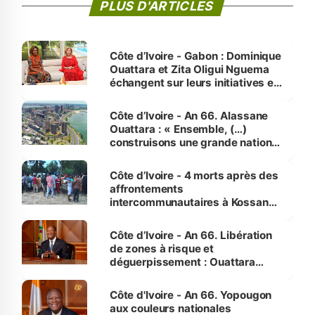
PLUS D'ARTICLES
Côte d’Ivoire - Gabon : Dominique
Ouattara et Zita Oligui Nguema
échangent sur leurs initiatives en
faveur des femmes et des
enfants
Côte d’Ivoire - An 66. Alassane
Ouattara : « Ensemble, (…)
construisons une grande nation
pour nous-mêmes et pour les
générations futures »
Côte d’Ivoire - 4 morts après des
affrontements
intercommunautaires à Kossandji
(Alepé) - Notre correspondant au
milieu des sinistrés
Côte d’Ivoire - An 66. Libération
de zones à risque et
déguerpissement : Ouattara
assure du « strict respect de
l'Etat de droit pour préserver les
Côte d'Ivoire - An 66. Yopougon
vies humaines »
aux couleurs nationales