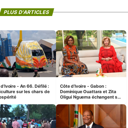
PLUS D'ARTICLES
d’Ivoire - An 66. Défilé :
Côte d’Ivoire - Gabon :
iculture sur les chars de
Dominique Ouattara et Zita
ospérité
Oligui Nguema échangent sur
leurs initiatives en faveur des
femmes et des enfants