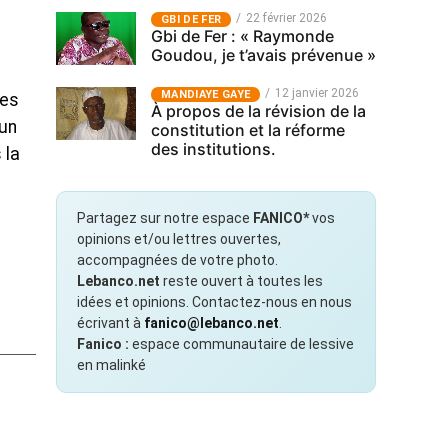
22 février 2026
GBI DE FER
Gbi de Fer : « Raymonde
Goudou, je t’avais prévenue »
12 janvier 2026
MANDIAYE GAYE
des
À propos de la révision de la
’un
constitution et la réforme
des institutions.
 la
Partagez sur notre espace
FANICO*
vos
opinions et/ou lettres ouvertes,
accompagnées de votre photo.
Lebanco.net
reste ouvert à toutes les
idées et opinions. Contactez-nous en nous
écrivant à
fanico@lebanco.net
.
Fanico :
espace communautaire de lessive
en malinké