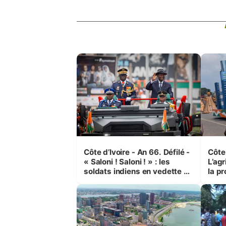
Côte d’Ivoire - An 66. Défilé -
Côte 
« Saloni ! Saloni ! » : les
L’agr
soldats indiens en vedette à
la pr
Yop’ City