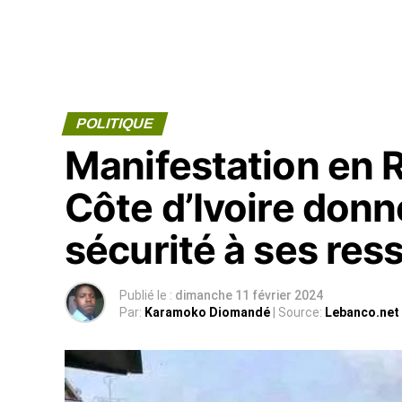
POLITIQUE
Manifestation en 
Côte d’Ivoire don
sécurité à ses res
Publié le :
dimanche 11 février 2024
Par:
Karamoko Diomandé
| Source:
Lebanco.net