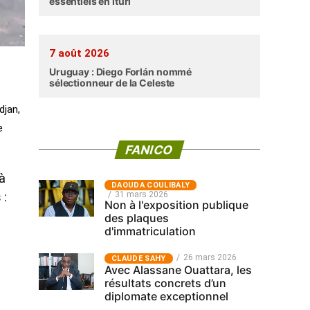
essentiels en Ituri
7 août 2026
Uruguay : Diego Forlán nommé
sélectionneur de la Celeste
djan,
e
FANICO
 à
‎DAOUDA COULIBALY
31 mars 2026
 :
Non à l'exposition publique
s
des plaques
d'immatriculation
s
26 mars 2026
CLAUDE SAHY
Avec Alassane Ouattara, les
résultats concrets d’un
diplomate exceptionnel