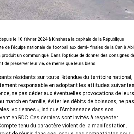
depuis le 10 février 2024 à Kinshasa la capitale de la République
 de l’équipe nationale de football aux demi- finales de la Can à Abi
a produit un communiqué. Dans l’optique de donner des consignes d
t de préserver leur vie, de même que leurs biens.
nts résidants sur toute l’étendue du territoire national,
tement responsable en adoptant les attitudes suivantes
dence, ne pas céder aux éventuelles provocations de leur
au match en famille, éviter les débits de boissons, ne pa
ales ivoiriennes », indique l’Ambassade dans son
ant en RDC. Ces derniers sont invités à respecter
mpte tenu du caractère violent de la manifestation,
rojet de réunir, dans ses locaux, ses compatriotes pour