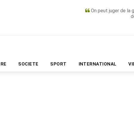
On peut juger de la 
d
PUBLICITÉ
URE
SOCIETE
SPORT
INTERNATIONAL
V