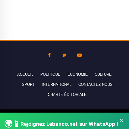
ACCUEIL
POLITIQUE
ECONOMIE
CULTURE
SPORT
INTERNATIONAL
CONTACTEZ-NOUS
CHARTE ÉDITORIALE
Copyright © 2010-2026 lebanco.net - Tous droits de reproduction
×
🌍📱
Rejoignez Lebanco.net sur WhatsApp !
réservés - All rights reserved.