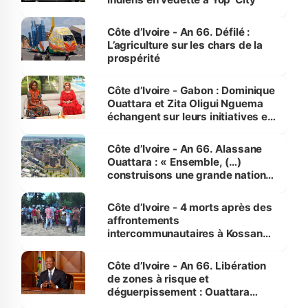
Côte d’Ivoire - An 66. Défilé :
L’agriculture sur les chars de la
prospérité
Côte d’Ivoire - Gabon : Dominique
Ouattara et Zita Oligui Nguema
échangent sur leurs initiatives en
faveur des femmes et des
enfants
Côte d’Ivoire - An 66. Alassane
Ouattara : « Ensemble, (…)
construisons une grande nation
pour nous-mêmes et pour les
générations futures »
Côte d’Ivoire - 4 morts après des
affrontements
intercommunautaires à Kossandji
(Alepé) - Notre correspondant au
milieu des sinistrés
Côte d’Ivoire - An 66. Libération
de zones à risque et
déguerpissement : Ouattara
assure du « strict respect de