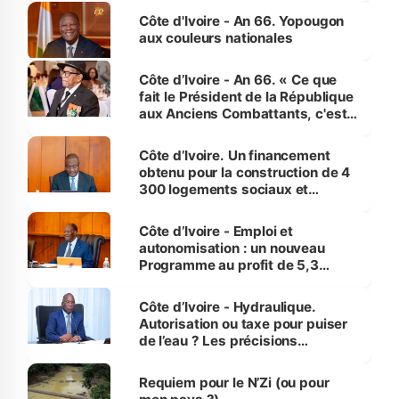
l'Etat de droit pour préserver les
Côte d'Ivoire - An 66. Yopougon
vies humaines »
aux couleurs nationales
Côte d’Ivoire - An 66. « Ce que
fait le Président de la République
aux Anciens Combattants, c'est
inédit » (Cne Yassoungo Koné ®)
Côte d’Ivoire. Un financement
obtenu pour la construction de 4
300 logements sociaux et
économiques à Abidjan, Bouaké
et Yamoussoukro
Côte d’Ivoire - Emploi et
autonomisation : un nouveau
Programme au profit de 5,3
millions de jeunes
Côte d’Ivoire - Hydraulique.
Autorisation ou taxe pour puiser
de l’eau ? Les précisions
d’Assahoré
Requiem pour le N’Zi (ou pour