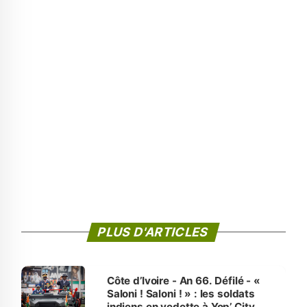
PLUS D'ARTICLES
Côte d’Ivoire - An 66. Défilé - «
Saloni ! Saloni ! » : les soldats
indiens en vedette à Yop’ City