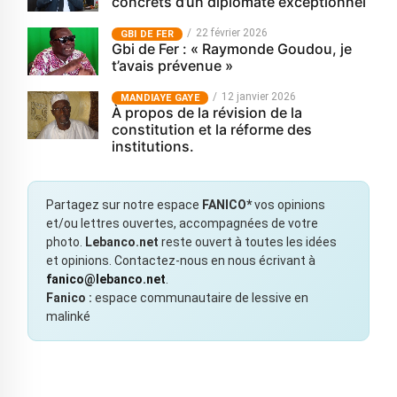
concrets d’un diplomate exceptionnel
22 février 2026
GBI DE FER
Gbi de Fer : « Raymonde Goudou, je
t’avais prévenue »
12 janvier 2026
MANDIAYE GAYE
À propos de la révision de la
constitution et la réforme des
institutions.
Partagez sur notre espace
FANICO*
vos opinions
et/ou lettres ouvertes, accompagnées de votre
photo.
Lebanco.net
reste ouvert à toutes les idées
et opinions. Contactez-nous en nous écrivant à
fanico@lebanco.net
.
Fanico :
espace communautaire de lessive en
malinké