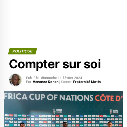
POLITIQUE
Compter sur soi
Publié le :
dimanche 11 février 2024
Par:
Venance Konan
| Source:
Fraternité Matin