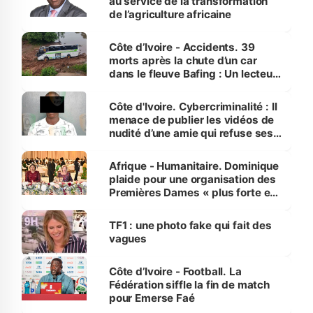
au service de la transformation
de l’agriculture africaine
Côte d’Ivoire - Accidents. 39
morts après la chute d’un car
dans le fleuve Bafing : Un lecteur
dénonce la légèreté du ministère
des Transports
Côte d'Ivoire. Cybercriminalité : Il
menace de publier les vidéos de
nudité d’une amie qui refuse ses
avances
Afrique - Humanitaire. Dominique
plaide pour une organisation des
Premières Dames « plus forte et
influente, dont l'impact s'affirme
sur la scène internationale »
TF1 : une photo fake qui fait des
vagues
Côte d’Ivoire - Football. La
Fédération siffle la fin de match
pour Emerse Faé