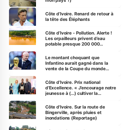
mon pays ?)
Côte d’Ivoire. Renard de retour à
la tête des Éléphants
Côte d’Ivoire - Pollution. Alerte !
Les orpailleurs privent d’eau
potable presque 200 000
habitants autour d’Agboville
Le montant choquant que
Infantino aurait gagné dans la
vente de la Coupe du monde
révélé
Côte d’Ivoire. Prix national
d’Excellence. « J’encourage notre
jeunesse à (…) cultiver la
compétence et l’intégrité »
(Alassane Ouattara
Côte d'Ivoire. Sur la route de
Bingerville, après pluies et
inondations (Reportage)