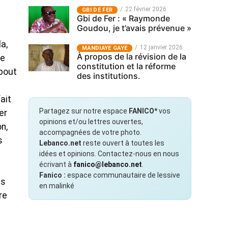
22 février 2026
GBI DE FER
Gbi de Fer : « Raymonde
Goudou, je t’avais prévenue »
a,
12 janvier 2026
MANDIAYE GAYE
À propos de la révision de la
ue
constitution et la réforme
 bout
des institutions.
ait
Partagez sur notre espace
FANICO*
vos
er
opinions et/ou lettres ouvertes,
n,
accompagnées de votre photo.
s
Lebanco.net
reste ouvert à toutes les
idées et opinions. Contactez-nous en nous
écrivant à
fanico@lebanco.net
.
Fanico :
espace communautaire de lessive
us
en malinké
re