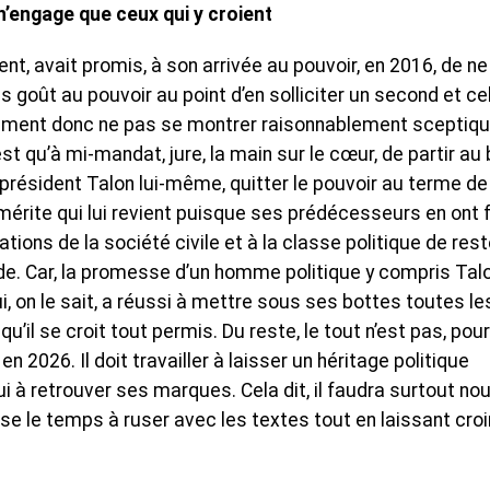
’engage que ceux qui y croient
ent, avait promis, à son arrivée au pouvoir, en 2016, de ne
s goût au pouvoir au point d’en solliciter un second et cel
Comment donc ne pas se montrer raisonnablement sceptiq
t qu’à mi-mandat, jure, la main sur le cœur, de partir au
 président Talon lui-même, quitter le pouvoir au terme de
érite qui lui revient puisque ses prédécesseurs en ont f
tions de la société civile et à la classe politique de rest
rde. Car, la promesse d’un homme politique y compris Talo
ui, on le sait, a réussi à mettre sous ses bottes toutes le
qu’il se croit tout permis. Du reste, le tout n’est pas, pour
n 2026. Il doit travailler à laisser un héritage politique
ui à retrouver ses marques. Cela dit, il faudra surtout no
sse le temps à ruser avec les textes tout en laissant croi