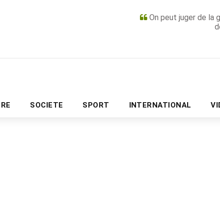
On peut juger de la 
d
PUBLICITÉ
URE
SOCIETE
SPORT
INTERNATIONAL
V