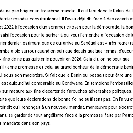
de ne pas briguer un troisième mandat. Il quittera donc le Palais de 
ernier mandat constitutionnel. Il l’avait déjà dit face à des organisa
llet 2022 à l’occasion d’un sommet citoyen pour la démocratie, la bo
aisi l’occasion pour le seriner à qui veut l’entendre à l’occasion de l
rier dernier, estimant que ce qui arrive au Sénégal est « très regretta
tombe à pic surtout quand on sait que depuis quelque temps, d’aucun
 fins de ne pas quitter le pouvoir en 2026. Cela dit, on ne peut que
’il tienne promesse et cela, au grand bonheur de la démocratie béni
cul sous son magistère. Si fait que le Bénin qui passait pour être une
on, est aujourd’hui comparable au Gondwana. En témoigne l’embastill
 sur mesure aux fins d’écarter de farouches adversaires politiques.
its que leurs déclarations de bonne foi ne suffisent pas. On l’a vu a
avoir dit qu’il renonçait à un nouveau mandat, manœuvre pour s’octro
stant, se garder de tout angélisme face à la promesse faite par Patri
de mandats dans son pays.