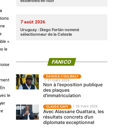
essentiels en Ituri
la
tions
7 août 2026
nne
Uruguay : Diego Forlán nommé
a
sélectionneur de la Celeste
ble ».
s le
FANICO
noise
‎DAOUDA COULIBALY
ement
31 mars 2026
Non à l'exposition publique
 En
des plaques
d'immatriculation
vec le
yer
26 mars 2026
CLAUDE SAHY
ce
Avec Alassane Ouattara, les
résultats concrets d’un
diplomate exceptionnel