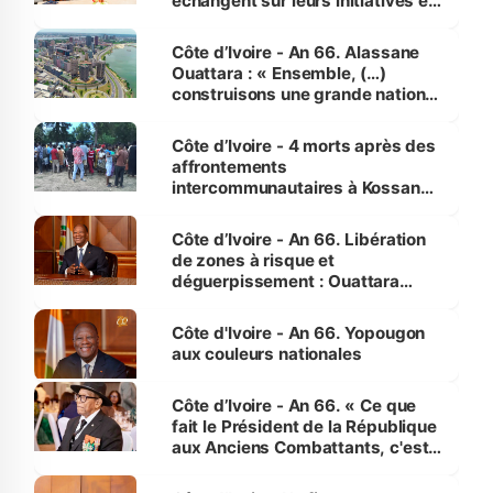
échangent sur leurs initiatives en
faveur des femmes et des
enfants
Côte d’Ivoire - An 66. Alassane
Ouattara : « Ensemble, (…)
construisons une grande nation
pour nous-mêmes et pour les
générations futures »
Côte d’Ivoire - 4 morts après des
affrontements
intercommunautaires à Kossandji
(Alepé) - Notre correspondant au
milieu des sinistrés
Côte d’Ivoire - An 66. Libération
de zones à risque et
déguerpissement : Ouattara
assure du « strict respect de
l'Etat de droit pour préserver les
Côte d'Ivoire - An 66. Yopougon
vies humaines »
aux couleurs nationales
Côte d’Ivoire - An 66. « Ce que
fait le Président de la République
aux Anciens Combattants, c'est
inédit » (Cne Yassoungo Koné ®)