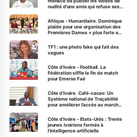
menace de publier les vidéos de
nudité d’une amie qui refuse ses
avances
Afrique - Humanitaire. Dominique
plaide pour une organisation des
Premières Dames « plus forte et
influente, dont l'impact s'affirme
sur la scène internationale »
TF1 : une photo fake qui fait des
vagues
Côte d’Ivoire - Football. La
Fédération siffle la fin de match
pour Emerse Faé
Côte d’Ivoire. Café-cacao: Un
Système national de Traçabilité
pour améliorer l’accès au marché
international
Côte d'Ivoire - Etats-Unis : Trente
jeunes Ivoiriens formés à
l'intelligence artificielle