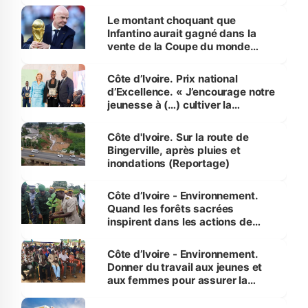
habitants autour d’Agboville
Le montant choquant que
Infantino aurait gagné dans la
vente de la Coupe du monde
révélé
Côte d’Ivoire. Prix national
d’Excellence. « J’encourage notre
jeunesse à (…) cultiver la
compétence et l’intégrité »
(Alassane Ouattara
Côte d'Ivoire. Sur la route de
Bingerville, après pluies et
inondations (Reportage)
Côte d’Ivoire - Environnement.
Quand les forêts sacrées
inspirent dans les actions de
reboisement
Côte d’Ivoire - Environnement.
Donner du travail aux jeunes et
aux femmes pour assurer la
protection des espèces
menacées