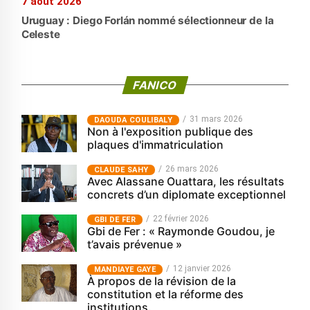
7 août 2026
Uruguay : Diego Forlán nommé sélectionneur de la
Celeste
FANICO
31 mars 2026
‎DAOUDA COULIBALY
Non à l'exposition publique des
plaques d'immatriculation
26 mars 2026
CLAUDE SAHY
Avec Alassane Ouattara, les résultats
concrets d’un diplomate exceptionnel
22 février 2026
GBI DE FER
Gbi de Fer : « Raymonde Goudou, je
t’avais prévenue »
12 janvier 2026
MANDIAYE GAYE
À propos de la révision de la
constitution et la réforme des
institutions.