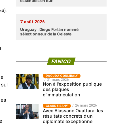
essentiels en Ituri
ES),
7 août 2026
Uruguay : Diego Forlán nommé
s
sélectionneur de la Celeste
t
t
FANICO
‎DAOUDA COULIBALY
ne
31 mars 2026
Non à l'exposition publique
 sur
des plaques
d'immatriculation
ses
26 mars 2026
CLAUDE SAHY
Avec Alassane Ouattara, les
résultats concrets d’un
le
diplomate exceptionnel