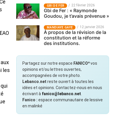
 Ce
22 février 2026
GBI DE FER
s
Gbi de Fer : « Raymonde
Goudou, je t’avais prévenue »
12 janvier 2026
MANDIAYE GAYE
À propos de la révision de la
DEAO
constitution et la réforme
des institutions.
 aux
Partagez sur notre espace
FANICO*
vos
opinions et/ou lettres ouvertes,
i les
accompagnées de votre photo.
Lebanco.net
reste ouvert à toutes les
 qui
idées et opinions. Contactez-nous en nous
té
écrivant à
fanico@lebanco.net
.
Fanico :
espace communautaire de lessive
que
en malinké