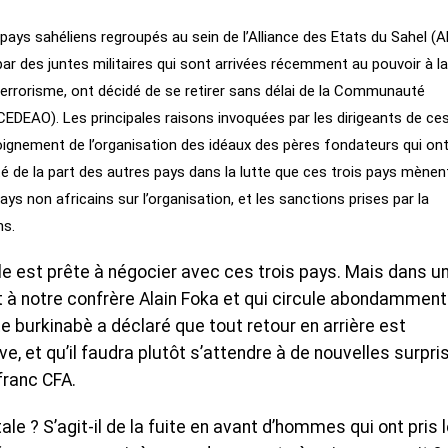
is pays sahéliens regroupés au sein de l’Alliance des Etats du Sahel (A
 par des juntes militaires qui sont arrivées récemment au pouvoir à la
 terrorisme, ont décidé de se retirer sans délai de la Communauté
EDEAO). Les principales raisons invoquées par les dirigeants de ce
éloignement de l’organisation des idéaux des pères fondateurs qui on
té de la part des autres pays dans la lutte que ces trois pays mènen
pays non africains sur l’organisation, et les sanctions prises par la
hs.
le est prête à négocier avec ces trois pays. Mais dans u
 à notre confrère Alain Foka et qui circule abondamment
te burkinabè a déclaré que tout retour en arrière est
ve, et qu’il faudra plutôt s’attendre à de nouvelles surpri
franc CFA.
e ? S’agit-il de la fuite en avant d’hommes qui ont pris 