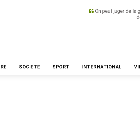
On peut juger de la 
d
PUBLICITÉ
URE
SOCIETE
SPORT
INTERNATIONAL
V