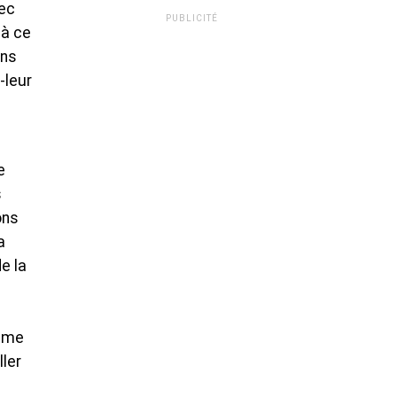
vec
PUBLICITÉ
 à ce
ens
-leur
e
s
ons
a
e la
omme
ller