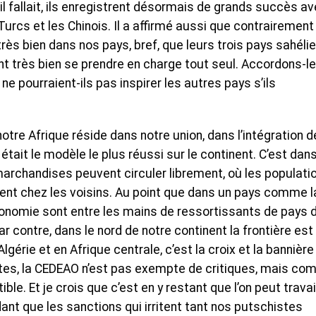
il fallait, ils enregistrent désormais de grands succès a
urcs et les Chinois. Il a affirmé aussi que contrairement
 très bien dans nos pays, bref, que leurs trois pays sahéli
t très bien se prendre en charge tout seul. Accordons-le
ne pourraient-ils pas inspirer les autres pays s’ils
notre Afrique réside dans notre union, dans l’intégration d
 était le modèle le plus réussi sur le continent. C’est dan
archandises peuvent circuler librement, où les populati
rement chez les voisins. Au point que dans un pays comme l
économie sont entre les mains de ressortissants de pays d
 contre, dans le nord de notre continent la frontière est
lgérie et en Afrique centrale, c’est la croix et la bannière
rtes, la CEDEAO n’est pas exempte de critiques, mais c
le. Et je crois que c’est en y restant que l’on peut travai
nt que les sanctions qui irritent tant nos putschistes