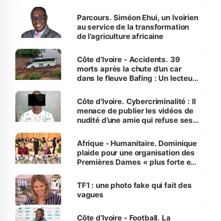
Parcours. Siméon Ehui, un Ivoirien
au service de la transformation
de l’agriculture africaine
Côte d’Ivoire - Accidents. 39
morts après la chute d’un car
dans le fleuve Bafing : Un lecteur
dénonce la légèreté du ministère
des Transports
Côte d'Ivoire. Cybercriminalité : Il
menace de publier les vidéos de
nudité d’une amie qui refuse ses
avances
Afrique - Humanitaire. Dominique
plaide pour une organisation des
Premières Dames « plus forte et
influente, dont l'impact s'affirme
sur la scène internationale »
TF1 : une photo fake qui fait des
vagues
Côte d’Ivoire - Football. La