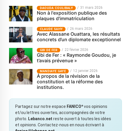
31 mars 2026
‎DAOUDA COULIBALY
Non à l'exposition publique des
plaques d'immatriculation
26 mars 2026
CLAUDE SAHY
Avec Alassane Ouattara, les résultats
concrets d’un diplomate exceptionnel
22 février 2026
GBI DE FER
Gbi de Fer : « Raymonde Goudou, je
t’avais prévenue »
12 janvier 2026
MANDIAYE GAYE
À propos de la révision de la
constitution et la réforme des
institutions.
Partagez sur notre espace
FANICO*
vos opinions
et/ou lettres ouvertes, accompagnées de votre
photo.
Lebanco.net
reste ouvert à toutes les idées
et opinions. Contactez-nous en nous écrivant à
fanico@lebanco.net
.