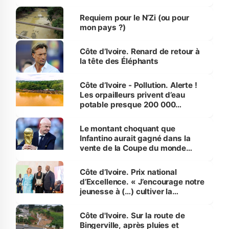
d’Assahoré
Requiem pour le N’Zi (ou pour
mon pays ?)
Côte d’Ivoire. Renard de retour à
la tête des Éléphants
Côte d’Ivoire - Pollution. Alerte !
Les orpailleurs privent d’eau
potable presque 200 000
habitants autour d’Agboville
Le montant choquant que
Infantino aurait gagné dans la
vente de la Coupe du monde
révélé
Côte d’Ivoire. Prix national
d’Excellence. « J’encourage notre
jeunesse à (…) cultiver la
compétence et l’intégrité »
(Alassane Ouattara
Côte d'Ivoire. Sur la route de
Bingerville, après pluies et