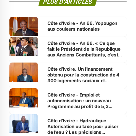
PLUS D'ARTICLES
Côte d'Ivoire - An 66. Yopougon
aux couleurs nationales
Côte d’Ivoire - An 66. « Ce que
fait le Président de la République
aux Anciens Combattants, c'est
inédit » (Cne Yassoungo Koné ®)
Côte d’Ivoire. Un financement
obtenu pour la construction de 4
300 logements sociaux et
économiques à Abidjan, Bouaké
et Yamoussoukro
Côte d’Ivoire - Emploi et
autonomisation : un nouveau
Programme au profit de 5,3
millions de jeunes
Côte d’Ivoire - Hydraulique.
Autorisation ou taxe pour puiser
de l’eau ? Les précisions