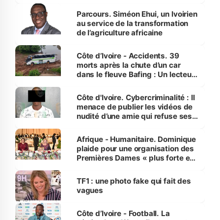
Parcours. Siméon Ehui, un Ivoirien
au service de la transformation
de l’agriculture africaine
Côte d’Ivoire - Accidents. 39
morts après la chute d’un car
dans le fleuve Bafing : Un lecteur
dénonce la légèreté du ministère
des Transports
Côte d'Ivoire. Cybercriminalité : Il
menace de publier les vidéos de
nudité d’une amie qui refuse ses
avances
Afrique - Humanitaire. Dominique
plaide pour une organisation des
Premières Dames « plus forte et
influente, dont l'impact s'affirme
sur la scène internationale »
TF1 : une photo fake qui fait des
vagues
Côte d’Ivoire - Football. La