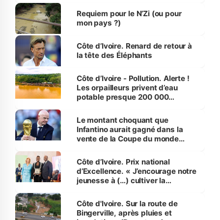
Requiem pour le N’Zi (ou pour
mon pays ?)
Côte d’Ivoire. Renard de retour à
la tête des Éléphants
Côte d’Ivoire - Pollution. Alerte !
Les orpailleurs privent d’eau
potable presque 200 000
habitants autour d’Agboville
Le montant choquant que
Infantino aurait gagné dans la
vente de la Coupe du monde
révélé
Côte d’Ivoire. Prix national
d’Excellence. « J’encourage notre
jeunesse à (…) cultiver la
compétence et l’intégrité »
(Alassane Ouattara
Côte d'Ivoire. Sur la route de
Bingerville, après pluies et