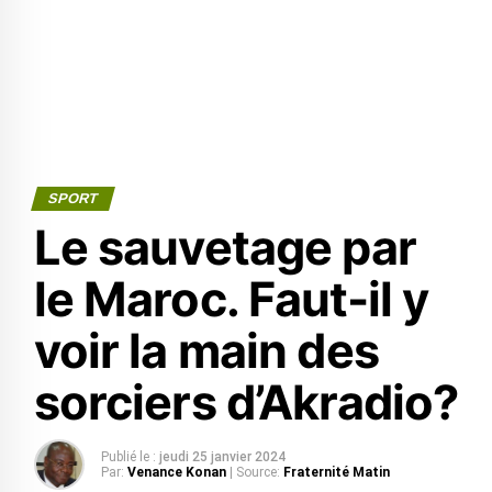
SPORT
Le sauvetage par
le Maroc. Faut-il y
voir la main des
sorciers d’Akradio?
Publié le :
jeudi 25 janvier 2024
Par:
Venance Konan
| Source:
Fraternité Matin