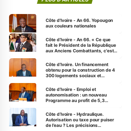
Côte d'Ivoire - An 66. Yopougon
aux couleurs nationales
Côte d’Ivoire - An 66. « Ce que
fait le Président de la République
aux Anciens Combattants, c'est
inédit » (Cne Yassoungo Koné ®)
Côte d’Ivoire. Un financement
obtenu pour la construction de 4
300 logements sociaux et
économiques à Abidjan, Bouaké
et Yamoussoukro
Côte d’Ivoire - Emploi et
autonomisation : un nouveau
Programme au profit de 5,3
millions de jeunes
Côte d’Ivoire - Hydraulique.
Autorisation ou taxe pour puiser
de l’eau ? Les précisions
d’Assahoré