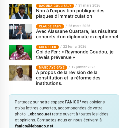
31 mars 2026
‎DAOUDA COULIBALY
Non à l'exposition publique des
plaques d'immatriculation
26 mars 2026
CLAUDE SAHY
Avec Alassane Ouattara, les résultats
concrets d’un diplomate exceptionnel
22 février 2026
GBI DE FER
Gbi de Fer : « Raymonde Goudou, je
t’avais prévenue »
12 janvier 2026
MANDIAYE GAYE
À propos de la révision de la
constitution et la réforme des
institutions.
Partagez sur notre espace
FANICO*
vos opinions
et/ou lettres ouvertes, accompagnées de votre
photo.
Lebanco.net
reste ouvert à toutes les idées
et opinions. Contactez-nous en nous écrivant à
fanico@lebanco.net
.