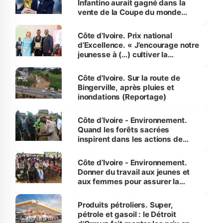
Infantino aurait gagné dans la
vente de la Coupe du monde
révélé
Côte d’Ivoire. Prix national
d’Excellence. « J’encourage notre
jeunesse à (…) cultiver la
compétence et l’intégrité »
(Alassane Ouattara
Côte d'Ivoire. Sur la route de
Bingerville, après pluies et
inondations (Reportage)
Côte d’Ivoire - Environnement.
Quand les forêts sacrées
inspirent dans les actions de
reboisement
Côte d’Ivoire - Environnement.
Donner du travail aux jeunes et
aux femmes pour assurer la
protection des espèces
menacées
Produits pétroliers. Super,
pétrole et gasoil : le Détroit