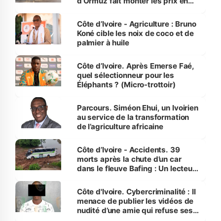
d’Ormuz fait monter les prix en
Côte d’Ivoire
Côte d’Ivoire - Agriculture : Bruno
Koné cible les noix de coco et de
palmier à huile
Côte d’Ivoire. Après Emerse Faé,
quel sélectionneur pour les
Éléphants ? (Micro-trottoir)
Parcours. Siméon Ehui, un Ivoirien
au service de la transformation
de l’agriculture africaine
Côte d’Ivoire - Accidents. 39
morts après la chute d’un car
dans le fleuve Bafing : Un lecteur
dénonce la légèreté du ministère
des Transports
Côte d'Ivoire. Cybercriminalité : Il
menace de publier les vidéos de
nudité d’une amie qui refuse ses
avances