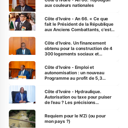
vies humaines »
aux couleurs nationales
Côte d’Ivoire - An 66. « Ce que
fait le Président de la République
aux Anciens Combattants, c'est
inédit » (Cne Yassoungo Koné ®)
Côte d’Ivoire. Un financement
obtenu pour la construction de 4
300 logements sociaux et
économiques à Abidjan, Bouaké
et Yamoussoukro
Côte d’Ivoire - Emploi et
autonomisation : un nouveau
Programme au profit de 5,3
millions de jeunes
Côte d’Ivoire - Hydraulique.
Autorisation ou taxe pour puiser
de l’eau ? Les précisions
d’Assahoré
Requiem pour le N’Zi (ou pour
mon pays ?)