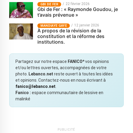
22 février 2026
GBI DE FER
Gbi de Fer : « Raymonde Goudou, je
t’avais prévenue »
12 janvier 2026
MANDIAYE GAYE
À propos de la révision de la
constitution et la réforme des
institutions.
Partagez sur notre espace
FANICO*
vos opinions
et/ou lettres ouvertes, accompagnées de votre
photo.
Lebanco.net
reste ouvert à toutes les idées
et opinions. Contactez-nous en nous écrivant à
fanico@lebanco.net
.
Fanico :
espace communautaire de lessive en
malinké
PUBLICITÉ