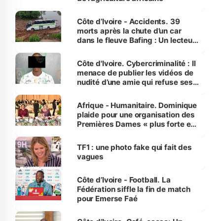
Côte d’Ivoire - Accidents. 39
morts après la chute d’un car
dans le fleuve Bafing : Un lecteur
dénonce la légèreté du ministère
des Transports
Côte d'Ivoire. Cybercriminalité : Il
menace de publier les vidéos de
nudité d’une amie qui refuse ses
avances
Afrique - Humanitaire. Dominique
plaide pour une organisation des
Premières Dames « plus forte et
influente, dont l'impact s'affirme
sur la scène internationale »
TF1 : une photo fake qui fait des
vagues
Côte d’Ivoire - Football. La
Fédération siffle la fin de match
pour Emerse Faé