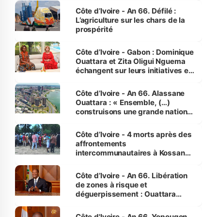
Côte d’Ivoire - An 66. Défilé :
L’agriculture sur les chars de la
prospérité
Côte d’Ivoire - Gabon : Dominique
Ouattara et Zita Oligui Nguema
échangent sur leurs initiatives en
faveur des femmes et des
enfants
Côte d’Ivoire - An 66. Alassane
Ouattara : « Ensemble, (…)
construisons une grande nation
pour nous-mêmes et pour les
générations futures »
Côte d’Ivoire - 4 morts après des
affrontements
intercommunautaires à Kossandji
(Alepé) - Notre correspondant au
milieu des sinistrés
Côte d’Ivoire - An 66. Libération
de zones à risque et
déguerpissement : Ouattara
assure du « strict respect de
l'Etat de droit pour préserver les
Côte d'Ivoire - An 66. Yopougon