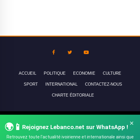
ACCUEIL
POLITIQUE
ECONOMIE
CULTURE
SPORT
INTERNATIONAL
CONTACTEZ-NOUS
CHARTE ÉDITORIALE
Copyright © 2010-2026 lebanco.net - Tous droits de reproduction
×
🌍📱
Rejoignez Lebanco.net sur WhatsApp !
réservés - All rights reserved.
Retrouvez toute l'actualité ivoirienne et internationale ainsi que