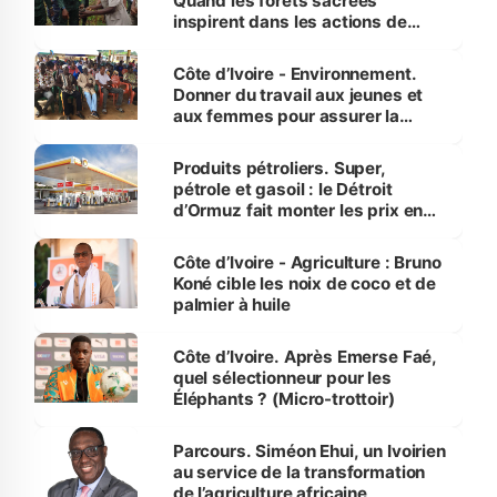
Quand les forêts sacrées
inspirent dans les actions de
reboisement
Côte d’Ivoire - Environnement.
Donner du travail aux jeunes et
aux femmes pour assurer la
protection des espèces
menacées
Produits pétroliers. Super,
pétrole et gasoil : le Détroit
d’Ormuz fait monter les prix en
Côte d’Ivoire
Côte d’Ivoire - Agriculture : Bruno
Koné cible les noix de coco et de
palmier à huile
Côte d’Ivoire. Après Emerse Faé,
quel sélectionneur pour les
Éléphants ? (Micro-trottoir)
Parcours. Siméon Ehui, un Ivoirien
au service de la transformation
de l’agriculture africaine