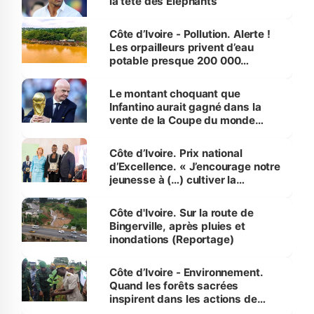
la tête des Éléphants
Côte d’Ivoire - Pollution. Alerte !
Les orpailleurs privent d’eau
potable presque 200 000
habitants autour d’Agboville
Le montant choquant que
Infantino aurait gagné dans la
vente de la Coupe du monde
révélé
Côte d’Ivoire. Prix national
d’Excellence. « J’encourage notre
jeunesse à (…) cultiver la
compétence et l’intégrité »
(Alassane Ouattara
Côte d'Ivoire. Sur la route de
Bingerville, après pluies et
inondations (Reportage)
Côte d’Ivoire - Environnement.
Quand les forêts sacrées
inspirent dans les actions de
reboisement