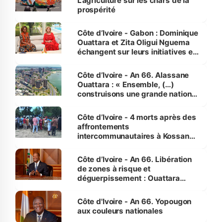
L’agriculture sur les chars de la
prospérité
Côte d’Ivoire - Gabon : Dominique
Ouattara et Zita Oligui Nguema
échangent sur leurs initiatives en
faveur des femmes et des
enfants
Côte d’Ivoire - An 66. Alassane
Ouattara : « Ensemble, (…)
construisons une grande nation
pour nous-mêmes et pour les
générations futures »
Côte d’Ivoire - 4 morts après des
affrontements
intercommunautaires à Kossandji
(Alepé) - Notre correspondant au
milieu des sinistrés
Côte d’Ivoire - An 66. Libération
de zones à risque et
déguerpissement : Ouattara
assure du « strict respect de
l'Etat de droit pour préserver les
Côte d'Ivoire - An 66. Yopougon
vies humaines »
aux couleurs nationales