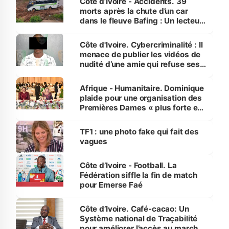
Côte d’Ivoire - Accidents. 39
morts après la chute d’un car
dans le fleuve Bafing : Un lecteur
dénonce la légèreté du ministère
des Transports
Côte d'Ivoire. Cybercriminalité : Il
menace de publier les vidéos de
nudité d’une amie qui refuse ses
avances
Afrique - Humanitaire. Dominique
plaide pour une organisation des
Premières Dames « plus forte et
influente, dont l'impact s'affirme
sur la scène internationale »
TF1 : une photo fake qui fait des
vagues
Côte d’Ivoire - Football. La
Fédération siffle la fin de match
pour Emerse Faé
Côte d’Ivoire. Café-cacao: Un
Système national de Traçabilité
pour améliorer l’accès au marché