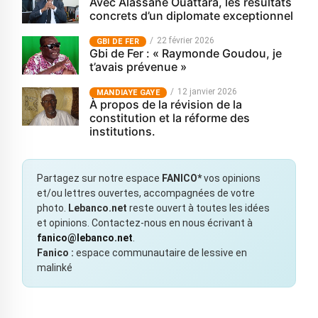
Avec Alassane Ouattara, les résultats
concrets d’un diplomate exceptionnel
22 février 2026
GBI DE FER
Gbi de Fer : « Raymonde Goudou, je
t’avais prévenue »
12 janvier 2026
MANDIAYE GAYE
À propos de la révision de la
constitution et la réforme des
institutions.
Partagez sur notre espace
FANICO*
vos opinions
et/ou lettres ouvertes, accompagnées de votre
photo.
Lebanco.net
reste ouvert à toutes les idées
et opinions. Contactez-nous en nous écrivant à
fanico@lebanco.net
.
Fanico :
espace communautaire de lessive en
malinké