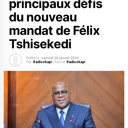
principaux défis
du nouveau
mandat de Félix
Tshisekedi
Publié le :
samedi 20 janvier 2024
Par:
Radiookapi
| Source:
Radiookapi