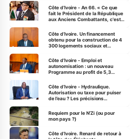
Côte d’Ivoire - An 66. « Ce que
fait le Président de la République
aux Anciens Combattants, c'est
inédit » (Cne Yassoungo Koné ®)
Côte d’Ivoire. Un financement
obtenu pour la construction de 4
300 logements sociaux et
économiques à Abidjan, Bouaké
et Yamoussoukro
Côte d’Ivoire - Emploi et
autonomisation : un nouveau
Programme au profit de 5,3
millions de jeunes
Côte d’Ivoire - Hydraulique.
Autorisation ou taxe pour puiser
de l’eau ? Les précisions
d’Assahoré
Requiem pour le N’Zi (ou pour
mon pays ?)
Côte d’Ivoire. Renard de retour à