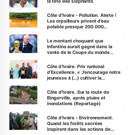
la tête des Éléphants
Côte d’Ivoire - Pollution. Alerte !
Les orpailleurs privent d’eau
potable presque 200 000
habitants autour d’Agboville
Le montant choquant que
Infantino aurait gagné dans la
vente de la Coupe du monde
révélé
Côte d’Ivoire. Prix national
d’Excellence. « J’encourage notre
jeunesse à (…) cultiver la
compétence et l’intégrité »
(Alassane Ouattara
Côte d'Ivoire. Sur la route de
Bingerville, après pluies et
inondations (Reportage)
Côte d’Ivoire - Environnement.
Quand les forêts sacrées
inspirent dans les actions de
reboisement