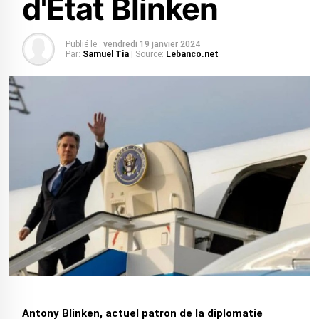
d'État Blinken
Publié le :
vendredi 19 janvier 2024
Par:
Samuel Tia
| Source:
Lebanco.net
Antony Blinken, actuel patron de la diplomatie