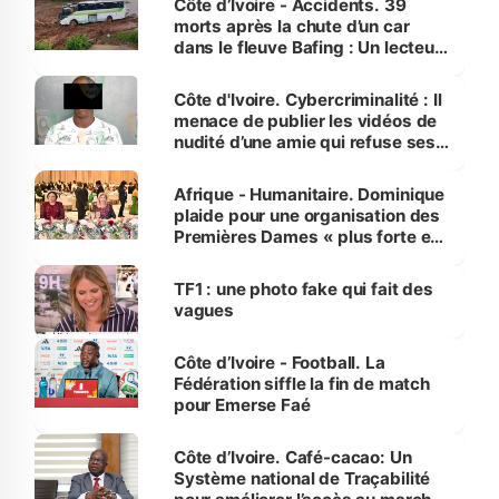
Côte d’Ivoire - Accidents. 39
morts après la chute d’un car
dans le fleuve Bafing : Un lecteur
dénonce la légèreté du ministère
des Transports
Côte d'Ivoire. Cybercriminalité : Il
menace de publier les vidéos de
nudité d’une amie qui refuse ses
avances
Afrique - Humanitaire. Dominique
plaide pour une organisation des
Premières Dames « plus forte et
influente, dont l'impact s'affirme
sur la scène internationale »
TF1 : une photo fake qui fait des
vagues
Côte d’Ivoire - Football. La
Fédération siffle la fin de match
pour Emerse Faé
Côte d’Ivoire. Café-cacao: Un
Système national de Traçabilité