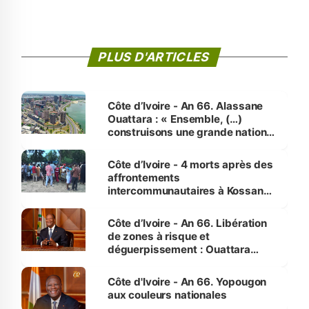
PLUS D'ARTICLES
Côte d’Ivoire - An 66. Alassane
Ouattara : « Ensemble, (…)
construisons une grande nation
pour nous-mêmes et pour les
générations futures »
Côte d’Ivoire - 4 morts après des
affrontements
intercommunautaires à Kossandji
(Alepé) - Notre correspondant au
milieu des sinistrés
Côte d’Ivoire - An 66. Libération
de zones à risque et
déguerpissement : Ouattara
assure du « strict respect de
l'Etat de droit pour préserver les
Côte d'Ivoire - An 66. Yopougon
vies humaines »
aux couleurs nationales