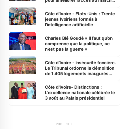
pour améliorer l’accès au marché
international
Côte d'Ivoire - Etats-Unis : Trente
jeunes Ivoiriens formés à
l'intelligence artificielle
Charles Blé Goudé « Il faut qu’on
comprenne que la politique, ce
n’est pas la guerre »
Côte d’Ivoire - Insécurité foncière.
Le Tribunal ordonne la démolition
de 1 405 logements inaugurés
par le Premier ministre à Grand-
Bassam
Côte d'Ivoire- Distinctions :
L’excellence nationale célébrée le
3 août au Palais présidentiel
PUBLICITÉ