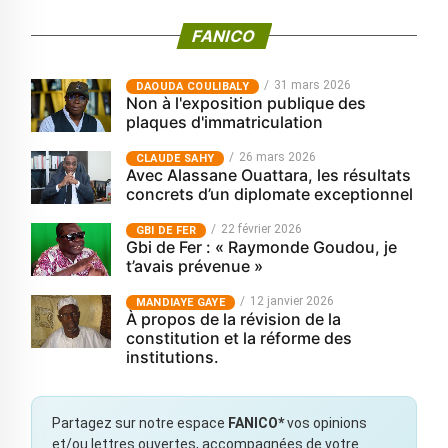
FANICO
31 mars 2026
‎DAOUDA COULIBALY
Non à l'exposition publique des
plaques d'immatriculation
26 mars 2026
CLAUDE SAHY
Avec Alassane Ouattara, les résultats
concrets d’un diplomate exceptionnel
22 février 2026
GBI DE FER
Gbi de Fer : « Raymonde Goudou, je
t’avais prévenue »
12 janvier 2026
MANDIAYE GAYE
À propos de la révision de la
constitution et la réforme des
institutions.
Partagez sur notre espace
FANICO*
vos opinions
et/ou lettres ouvertes, accompagnées de votre