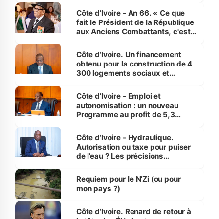
Côte d’Ivoire - An 66. « Ce que
fait le Président de la République
aux Anciens Combattants, c'est
inédit » (Cne Yassoungo Koné ®)
Côte d’Ivoire. Un financement
obtenu pour la construction de 4
300 logements sociaux et
économiques à Abidjan, Bouaké
et Yamoussoukro
Côte d’Ivoire - Emploi et
autonomisation : un nouveau
Programme au profit de 5,3
millions de jeunes
Côte d’Ivoire - Hydraulique.
Autorisation ou taxe pour puiser
de l’eau ? Les précisions
d’Assahoré
Requiem pour le N’Zi (ou pour
mon pays ?)
Côte d’Ivoire. Renard de retour à