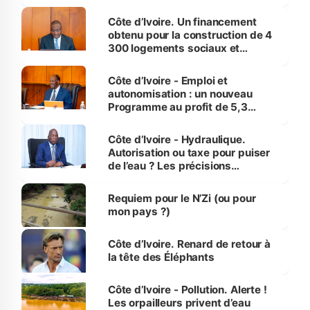
inédit » (Cne Yassoungo Koné ®)
Côte d’Ivoire. Un financement
obtenu pour la construction de 4
300 logements sociaux et
économiques à Abidjan, Bouaké
et Yamoussoukro
Côte d’Ivoire - Emploi et
autonomisation : un nouveau
Programme au profit de 5,3
millions de jeunes
Côte d’Ivoire - Hydraulique.
Autorisation ou taxe pour puiser
de l’eau ? Les précisions
d’Assahoré
Requiem pour le N’Zi (ou pour
mon pays ?)
Côte d’Ivoire. Renard de retour à
la tête des Éléphants
Côte d’Ivoire - Pollution. Alerte !
Les orpailleurs privent d’eau