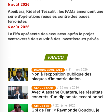
6 août 2026
Abéibara, Kidal et Tessalit : les FAMa annoncent une
série d’opérations réussies contre des bases
terroristes
6 août 2026
La Fifa «présente des excuses» après le projet
controversé de s’ouvrir à des investisseurs privés
FANICO
31 mars 2026
‎DAOUDA COULIBALY
Non à l'exposition publique des
plaques d'immatriculation
26 mars 2026
CLAUDE SAHY
Avec Alassane Ouattara, les résultats
concrets d’un diplomate exceptionnel
22 février 2026
GBI DE FER
Gbi de Fer : « Raymonde Goudou, je