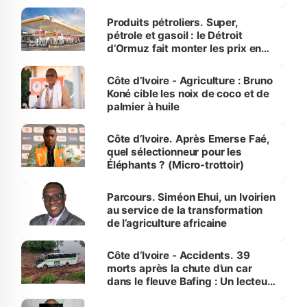
protection des espèces
menacées
Produits pétroliers. Super,
pétrole et gasoil : le Détroit
d’Ormuz fait monter les prix en
Côte d’Ivoire
Côte d’Ivoire - Agriculture : Bruno
Koné cible les noix de coco et de
palmier à huile
Côte d’Ivoire. Après Emerse Faé,
quel sélectionneur pour les
Éléphants ? (Micro-trottoir)
Parcours. Siméon Ehui, un Ivoirien
au service de la transformation
de l’agriculture africaine
Côte d’Ivoire - Accidents. 39
morts après la chute d’un car
dans le fleuve Bafing : Un lecteur
dénonce la légèreté du ministère