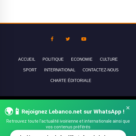
ACCUEIL
POLITIQUE
ECONOMIE
CULTURE
SPORT
INTERNATIONAL
CONTACTEZ-NOUS
CHARTE ÉDITORIALE
Copyright © 2010-2026 lebanco.net - Tous droits de reproduction
×
🌍📱
réservés - All rights reserved.
Rejoignez Lebanco.net sur WhatsApp !
Retrouvez toute l'actualité ivoirienne et internationale ainsi que
vos contenus préférés