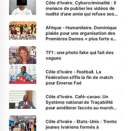
des Transports
Côte d'Ivoire. Cybercriminalité : Il
menace de publier les vidéos de
nudité d’une amie qui refuse ses
avances
Afrique - Humanitaire. Dominique
plaide pour une organisation des
Premières Dames « plus forte et
influente, dont l'impact s'affirme
sur la scène internationale »
TF1 : une photo fake qui fait des
vagues
Côte d’Ivoire - Football. La
Fédération siffle la fin de match
pour Emerse Faé
Côte d’Ivoire. Café-cacao: Un
Système national de Traçabilité
pour améliorer l’accès au marché
international
Côte d'Ivoire - Etats-Unis : Trente
jeunes Ivoiriens formés à