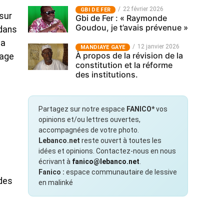
22 février 2026
GBI DE FER
 sur
Gbi de Fer : « Raymonde
Goudou, je t’avais prévenue »
 dans
la
12 janvier 2026
MANDIAYE GAYE
À propos de la révision de la
rage
constitution et la réforme
des institutions.
Partagez sur notre espace
FANICO*
vos
opinions et/ou lettres ouvertes,
accompagnées de votre photo.
Lebanco.net
reste ouvert à toutes les
idées et opinions. Contactez-nous en nous
écrivant à
fanico@lebanco.net
.
Fanico :
espace communautaire de lessive
 des
en malinké