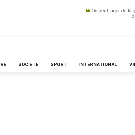
On peut juger de la 
d
PUBLICITÉ
URE
SOCIETE
SPORT
INTERNATIONAL
V