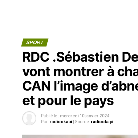
SPORT
RDC .Sébastien De
vont montrer à ch
CAN l’image d’abné
et pour le pays
Publié le :
mercredi 10 janvier 2024
Par:
radiookapi
| Source:
radiookapi