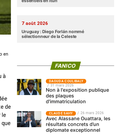
essentiels en Ituri
7 août 2026
Uruguay : Diego Forlán nommé
sélectionneur de la Celeste
o en
FANICO
u à
‎DAOUDA COULIBALY
31 mars 2026
Non à l'exposition publique
des plaques
dée
d'immatriculation
te de
26 mars 2026
CLAUDE SAHY
 le
Avec Alassane Ouattara, les
e que
résultats concrets d’un
diplomate exceptionnel