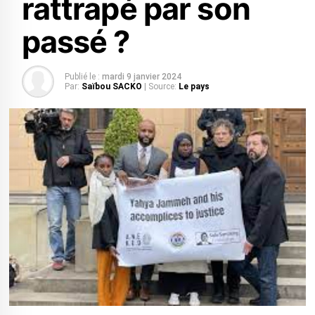
rattrapé par son
passé ?
Publié le :
mardi 9 janvier 2024
Par:
Saïbou SACKO
| Source:
Le pays