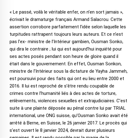
« Le passé, voilà le véritable enfer, on n’en sort jamais »,
écrivait le dramaturge français Armand Salacrou. Cette
assertion corrobore parfaitement l’idée selon laquelle les
turpitudes rattrapent toujours leurs auteurs. Et ce n’est
pas l’ex- ministre de l’Intérieur gambien, Ousman Sonko,
qui dira le contraire ; lui qui est aujourd’hui inquiété pour
ses actes posés pendant son heure de gloire quand il
était dans le gouvernement. En effet, Ousman Sonkon,
ministre de l’Intérieur sous la dictature de Yayha Jammeh,
est poursuivi pour des faits qui ont eu lieu entre 2000 et
2016. Il lui est reproché de s’être rendu coupable de
crimes contre l’humanité liés à des actes de torture,
enlèvements, violences sexuelles et extrajudiciaires. C’est
suite à une plainte déposée au pénal contre lui par TRIAL
international, une ONG suisse, qu’Ousman Sonko avait été
arrêté à Berne, en Suisse, le 26 janvier 2017. Le procès qui
s’est ouvert le 8 janvier 2024, devrait durer plusieurs
semaines. Il est rendu possible par la magie de la