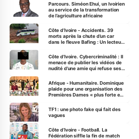
Parcours. Siméon Ehui, un Ivoirien
au service de la transformation
de l’agriculture africaine
Côte d’Ivoire - Accidents. 39
morts après la chute d’un car
dans le fleuve Bafing : Un lecteur
dénonce la légèreté du ministère
des Transports
Côte d'Ivoire. Cybercriminalité : Il
menace de publier les vidéos de
nudité d’une amie qui refuse ses
avances
Afrique - Humanitaire. Dominique
plaide pour une organisation des
Premières Dames « plus forte et
influente, dont l'impact s'affirme
sur la scène internationale »
TF1 : une photo fake qui fait des
vagues
Côte d’Ivoire - Football. La
Fédération siffle la fin de match