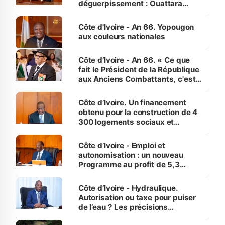
déguerpissement : Ouattara
assure du « strict respect de
l'Etat de droit pour préserver les
Côte d'Ivoire - An 66. Yopougon
vies humaines »
aux couleurs nationales
Côte d’Ivoire - An 66. « Ce que
fait le Président de la République
aux Anciens Combattants, c'est
inédit » (Cne Yassoungo Koné ®)
Côte d’Ivoire. Un financement
obtenu pour la construction de 4
300 logements sociaux et
économiques à Abidjan, Bouaké
et Yamoussoukro
Côte d’Ivoire - Emploi et
autonomisation : un nouveau
Programme au profit de 5,3
millions de jeunes
Côte d’Ivoire - Hydraulique.
Autorisation ou taxe pour puiser
de l’eau ? Les précisions
d’Assahoré