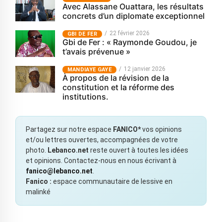
Avec Alassane Ouattara, les résultats
concrets d’un diplomate exceptionnel
22 février 2026
GBI DE FER
Gbi de Fer : « Raymonde Goudou, je
t’avais prévenue »
12 janvier 2026
MANDIAYE GAYE
À propos de la révision de la
constitution et la réforme des
institutions.
Partagez sur notre espace
FANICO*
vos opinions
et/ou lettres ouvertes, accompagnées de votre
photo.
Lebanco.net
reste ouvert à toutes les idées
et opinions. Contactez-nous en nous écrivant à
fanico@lebanco.net
.
Fanico :
espace communautaire de lessive en
malinké