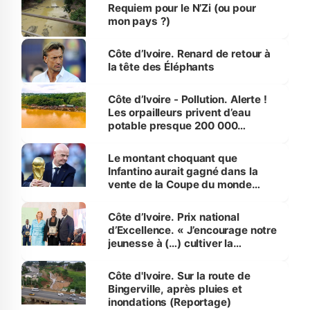
Requiem pour le N’Zi (ou pour
mon pays ?)
Côte d’Ivoire. Renard de retour à
la tête des Éléphants
Côte d’Ivoire - Pollution. Alerte !
Les orpailleurs privent d’eau
potable presque 200 000
habitants autour d’Agboville
Le montant choquant que
Infantino aurait gagné dans la
vente de la Coupe du monde
révélé
Côte d’Ivoire. Prix national
d’Excellence. « J’encourage notre
jeunesse à (…) cultiver la
compétence et l’intégrité »
(Alassane Ouattara
Côte d'Ivoire. Sur la route de
Bingerville, après pluies et
inondations (Reportage)