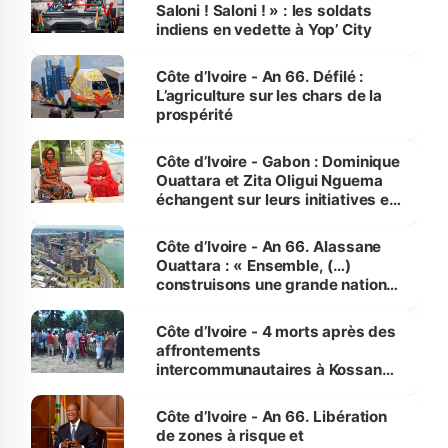
Saloni ! Saloni ! » : les soldats
indiens en vedette à Yop’ City
Côte d’Ivoire - An 66. Défilé :
L’agriculture sur les chars de la
prospérité
Côte d’Ivoire - Gabon : Dominique
Ouattara et Zita Oligui Nguema
échangent sur leurs initiatives en
faveur des femmes et des
enfants
Côte d’Ivoire - An 66. Alassane
Ouattara : « Ensemble, (…)
construisons une grande nation
pour nous-mêmes et pour les
générations futures »
Côte d’Ivoire - 4 morts après des
affrontements
intercommunautaires à Kossandji
(Alepé) - Notre correspondant au
milieu des sinistrés
Côte d’Ivoire - An 66. Libération
de zones à risque et