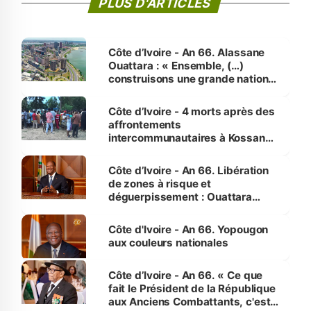
PLUS D'ARTICLES
Côte d’Ivoire - An 66. Alassane
Ouattara : « Ensemble, (…)
construisons une grande nation
pour nous-mêmes et pour les
générations futures »
Côte d’Ivoire - 4 morts après des
affrontements
intercommunautaires à Kossandji
(Alepé) - Notre correspondant au
milieu des sinistrés
Côte d’Ivoire - An 66. Libération
de zones à risque et
déguerpissement : Ouattara
assure du « strict respect de
l'Etat de droit pour préserver les
Côte d'Ivoire - An 66. Yopougon
vies humaines »
aux couleurs nationales
Côte d’Ivoire - An 66. « Ce que
fait le Président de la République
aux Anciens Combattants, c'est