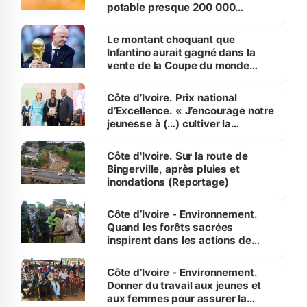
potable presque 200 000
habitants autour d’Agboville
Le montant choquant que
Infantino aurait gagné dans la
vente de la Coupe du monde
révélé
Côte d’Ivoire. Prix national
d’Excellence. « J’encourage notre
jeunesse à (…) cultiver la
compétence et l’intégrité »
(Alassane Ouattara
Côte d'Ivoire. Sur la route de
Bingerville, après pluies et
inondations (Reportage)
Côte d’Ivoire - Environnement.
Quand les forêts sacrées
inspirent dans les actions de
reboisement
Côte d’Ivoire - Environnement.
Donner du travail aux jeunes et
aux femmes pour assurer la