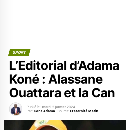
SPORT
L’Editorial d’Adama
Koné : Alassane
Ouattara et la Can
Publié le :
mardi 2 janvier 2024
Par:
Kone Adama
| Source:
Fraternité Matin