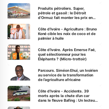
protection des espèces
menacées
Produits pétroliers. Super,
pétrole et gasoil : le Détroit
d’Ormuz fait monter les prix en
Côte d’Ivoire
Côte d’Ivoire - Agriculture : Bruno
Koné cible les noix de coco et de
palmier à huile
Côte d’Ivoire. Après Emerse Faé,
quel sélectionneur pour les
Éléphants ? (Micro-trottoir)
Parcours. Siméon Ehui, un Ivoirien
au service de la transformation
de l’agriculture africaine
Côte d’Ivoire - Accidents. 39
morts après la chute d’un car
dans le fleuve Bafing : Un lecteur
dénonce la légèreté du ministère