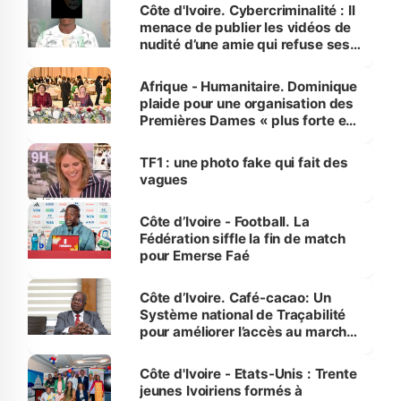
des Transports
Côte d'Ivoire. Cybercriminalité : Il
menace de publier les vidéos de
nudité d’une amie qui refuse ses
avances
Afrique - Humanitaire. Dominique
plaide pour une organisation des
Premières Dames « plus forte et
influente, dont l'impact s'affirme
sur la scène internationale »
TF1 : une photo fake qui fait des
vagues
Côte d’Ivoire - Football. La
Fédération siffle la fin de match
pour Emerse Faé
Côte d’Ivoire. Café-cacao: Un
Système national de Traçabilité
pour améliorer l’accès au marché
international
Côte d'Ivoire - Etats-Unis : Trente
jeunes Ivoiriens formés à