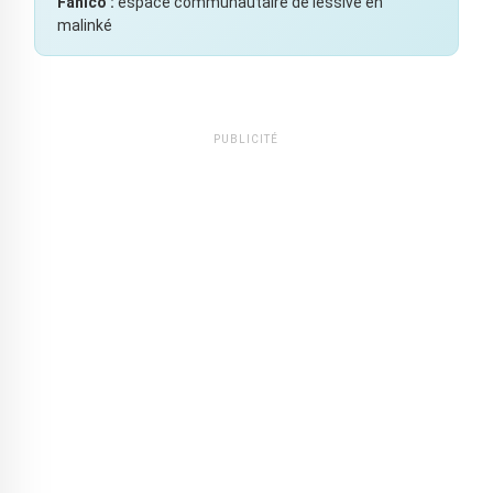
Fanico :
espace communautaire de lessive en
malinké
PUBLICITÉ