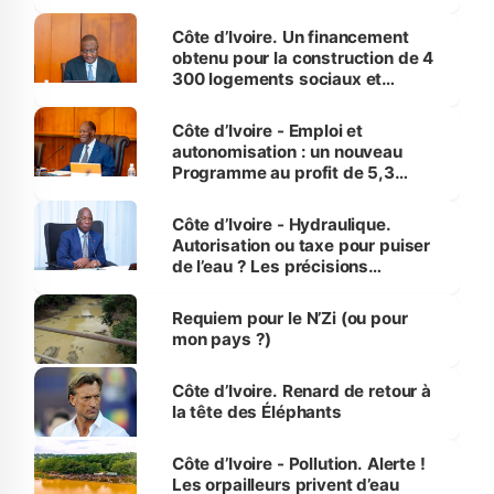
inédit » (Cne Yassoungo Koné ®)
Côte d’Ivoire. Un financement
obtenu pour la construction de 4
300 logements sociaux et
économiques à Abidjan, Bouaké
et Yamoussoukro
Côte d’Ivoire - Emploi et
autonomisation : un nouveau
Programme au profit de 5,3
millions de jeunes
Côte d’Ivoire - Hydraulique.
Autorisation ou taxe pour puiser
de l’eau ? Les précisions
d’Assahoré
Requiem pour le N’Zi (ou pour
mon pays ?)
Côte d’Ivoire. Renard de retour à
la tête des Éléphants
Côte d’Ivoire - Pollution. Alerte !
Les orpailleurs privent d’eau