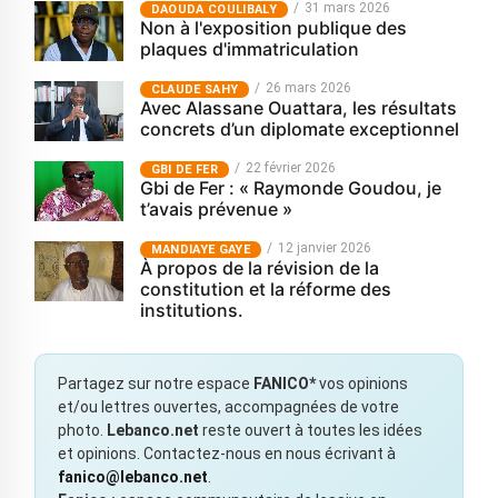
31 mars 2026
‎DAOUDA COULIBALY
Non à l'exposition publique des
plaques d'immatriculation
26 mars 2026
CLAUDE SAHY
Avec Alassane Ouattara, les résultats
concrets d’un diplomate exceptionnel
22 février 2026
GBI DE FER
Gbi de Fer : « Raymonde Goudou, je
t’avais prévenue »
12 janvier 2026
MANDIAYE GAYE
À propos de la révision de la
constitution et la réforme des
institutions.
Partagez sur notre espace
FANICO*
vos opinions
et/ou lettres ouvertes, accompagnées de votre
photo.
Lebanco.net
reste ouvert à toutes les idées
et opinions. Contactez-nous en nous écrivant à
fanico@lebanco.net
.