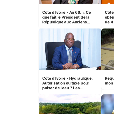
Côte d’Ivoire - An 66. « Ce
Côte
que fait le Président de la
obte
République aux Anciens
de 4
Combattants, c'est inédit »
et é
(Cne Yassoungo Koné ®)
Boua
Côte d’Ivoire - Hydraulique.
Requ
Autorisation ou taxe pour
mon 
puiser de l’eau ? Les
précisions d’Assahoré