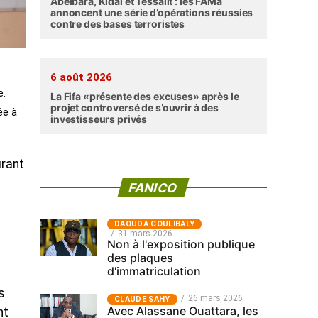
Abéibara, Kidal et Tessalit : les FAMa
annoncent une série d’opérations réussies
contre des bases terroristes
6 août 2026
e.
La Fifa «présente des excuses» après le
projet controversé de s’ouvrir à des
ée à
investisseurs privés
urant
FANICO
‎DAOUDA COULIBALY
31 mars 2026
Non à l'exposition publique
des plaques
d'immatriculation
s
26 mars 2026
CLAUDE SAHY
Avec Alassane Ouattara, les
nt