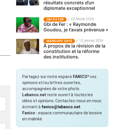
résultats concrets d’un
diplomate exceptionnel
22 février 2026
GBI DE FER
Gbi de Fer : « Raymonde
Goudou, je t’avais prévenue »
12 janvier 2026
MANDIAYE GAYE
À propos de la révision de la
constitution et la réforme
des institutions.
Partagez sur notre espace
FANICO*
vos
opinions et/ou lettres ouvertes,
accompagnées de votre photo.
Lebanco.net
reste ouvert à toutes les
idées et opinions. Contactez-nous en nous
écrivant à
fanico@lebanco.net
.
Fanico :
espace communautaire de lessive
en malinké