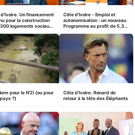
 d’Ivoire. Un financement
Côte d’Ivoire - Emploi et
nu pour la construction
autonomisation : un nouveau
 300 logements sociaux
Programme au profit de 5,3
conomiques à Abidjan,
millions de jeunes
ké et Yamoussoukro
iem pour le N’Zi (ou pour
Côte d’Ivoire. Renard de
pays ?)
retour à la tête des Éléphants