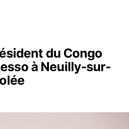
résident du Congo
sso à Neuilly-sur-
iolée