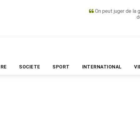
On peut juger de la 
d
PUBLICITÉ
URE
SOCIETE
SPORT
INTERNATIONAL
V