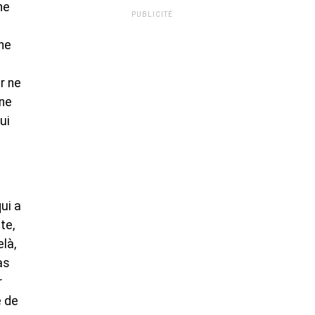
ne
PUBLICITÉ
 ne
r ne
 ne
ui
ui a
te,
là,
as
r
e de