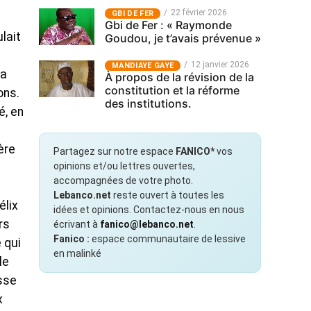
22 février 2026
GBI DE FER
Gbi de Fer : « Raymonde
lait
Goudou, je t’avais prévenue »
12 janvier 2026
MANDIAYE GAYE
la
À propos de la révision de la
constitution et la réforme
ons.
des institutions.
é, en
ère
Partagez sur notre espace
FANICO*
vos
opinions et/ou lettres ouvertes,
accompagnées de votre photo.
Lebanco.net
reste ouvert à toutes les
élix
idées et opinions. Contactez-nous en nous
rs
écrivant à
fanico@lebanco.net
.
Fanico :
espace communautaire de lessive
 qui
en malinké
le
asse
x