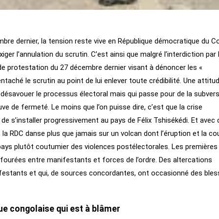
mbre dernier, la tension reste vive en République démocratique du 
ger l’annulation du scrutin. C’est ainsi que malgré l’interdiction par 
de protestation du 27 décembre dernier visant à dénoncer les «
ntaché le scrutin au point de lui enlever toute crédibilité. Une attitu
 désavouer le processus électoral mais qui passe pour de la subver
uve de fermeté. Le moins que l’on puisse dire, c’est que la crise
n de s’installer progressivement au pays de Félix Tshisékédi. Et avec 
 la RDC danse plus que jamais sur un volcan dont l’éruption et la co
pays plutôt coutumier des violences postélectorales. Les premières
ourées entre manifestants et forces de l’ordre. Des altercations
ifestants et qui, de sources concordantes, ont occasionné des ble
que congolaise qui est à blâmer