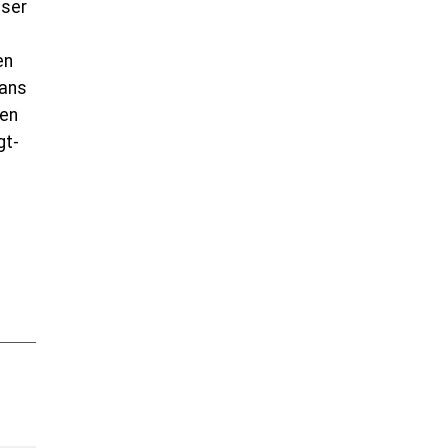
sser
en
dans
 en
gt-