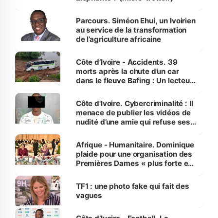
Parcours. Siméon Ehui, un Ivoirien
au service de la transformation
de l’agriculture africaine
Côte d’Ivoire - Accidents. 39
morts après la chute d’un car
dans le fleuve Bafing : Un lecteur
dénonce la légèreté du ministère
des Transports
Côte d'Ivoire. Cybercriminalité : Il
menace de publier les vidéos de
nudité d’une amie qui refuse ses
avances
Afrique - Humanitaire. Dominique
plaide pour une organisation des
Premières Dames « plus forte et
influente, dont l'impact s'affirme
sur la scène internationale »
TF1 : une photo fake qui fait des
vagues