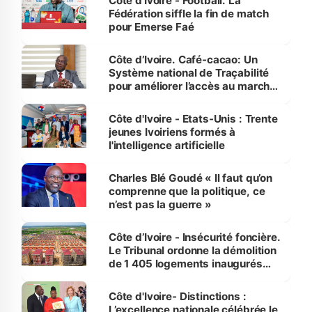
Côte d’Ivoire - Football. La
Fédération siffle la fin de match
pour Emerse Faé
Côte d’Ivoire. Café-cacao: Un
Système national de Traçabilité
pour améliorer l’accès au marché
international
Côte d'Ivoire - Etats-Unis : Trente
jeunes Ivoiriens formés à
l'intelligence artificielle
Charles Blé Goudé « Il faut qu’on
comprenne que la politique, ce
n’est pas la guerre »
Côte d’Ivoire - Insécurité foncière.
Le Tribunal ordonne la démolition
de 1 405 logements inaugurés
par le Premier ministre à Grand-
Bassam
Côte d'Ivoire- Distinctions :
L’excellence nationale célébrée le