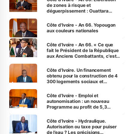
de zones à risque et
déguerpissement : Ouattara
assure du « strict respect de
l'Etat de droit pour préserver les
Côte d'Ivoire - An 66. Yopougon
vies humaines »
aux couleurs nationales
Côte d’Ivoire - An 66. « Ce que
fait le Président de la République
aux Anciens Combattants, c'est
inédit » (Cne Yassoungo Koné ®)
Côte d’Ivoire. Un financement
obtenu pour la construction de 4
300 logements sociaux et
économiques à Abidjan, Bouaké
et Yamoussoukro
Côte d’Ivoire - Emploi et
autonomisation : un nouveau
Programme au profit de 5,3
millions de jeunes
Côte d’Ivoire - Hydraulique.
Autorisation ou taxe pour puiser
de l’eau ? Les précisions