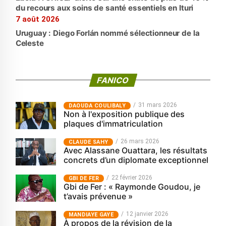
du recours aux soins de santé essentiels en Ituri
7 août 2026
Uruguay : Diego Forlán nommé sélectionneur de la
Celeste
FANICO
31 mars 2026
‎DAOUDA COULIBALY
Non à l'exposition publique des
plaques d'immatriculation
26 mars 2026
CLAUDE SAHY
Avec Alassane Ouattara, les résultats
concrets d’un diplomate exceptionnel
22 février 2026
GBI DE FER
Gbi de Fer : « Raymonde Goudou, je
t’avais prévenue »
12 janvier 2026
MANDIAYE GAYE
À propos de la révision de la