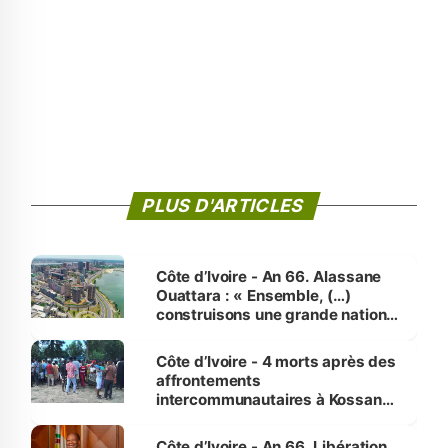
PLUS D'ARTICLES
Côte d’Ivoire - An 66. Alassane
Ouattara : « Ensemble, (…)
construisons une grande nation
pour nous-mêmes et pour les
générations futures »
Côte d’Ivoire - 4 morts après des
affrontements
intercommunautaires à Kossandji
(Alepé) - Notre correspondant au
milieu des sinistrés
Côte d’Ivoire - An 66. Libération