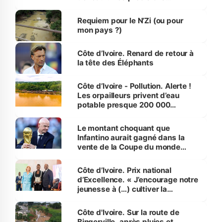
d’Assahoré
Requiem pour le N’Zi (ou pour
mon pays ?)
Côte d’Ivoire. Renard de retour à
la tête des Éléphants
Côte d’Ivoire - Pollution. Alerte !
Les orpailleurs privent d’eau
potable presque 200 000
habitants autour d’Agboville
Le montant choquant que
Infantino aurait gagné dans la
vente de la Coupe du monde
révélé
Côte d’Ivoire. Prix national
d’Excellence. « J’encourage notre
jeunesse à (…) cultiver la
compétence et l’intégrité »
(Alassane Ouattara
Côte d'Ivoire. Sur la route de
Bingerville, après pluies et