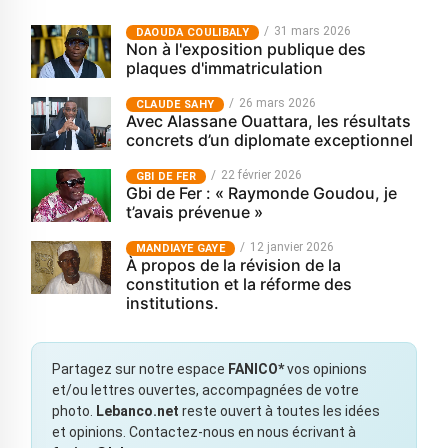
31 mars 2026
‎DAOUDA COULIBALY
Non à l'exposition publique des
plaques d'immatriculation
26 mars 2026
CLAUDE SAHY
Avec Alassane Ouattara, les résultats
concrets d’un diplomate exceptionnel
22 février 2026
GBI DE FER
Gbi de Fer : « Raymonde Goudou, je
t’avais prévenue »
12 janvier 2026
MANDIAYE GAYE
À propos de la révision de la
constitution et la réforme des
institutions.
Partagez sur notre espace
FANICO*
vos opinions
et/ou lettres ouvertes, accompagnées de votre
photo.
Lebanco.net
reste ouvert à toutes les idées
et opinions. Contactez-nous en nous écrivant à