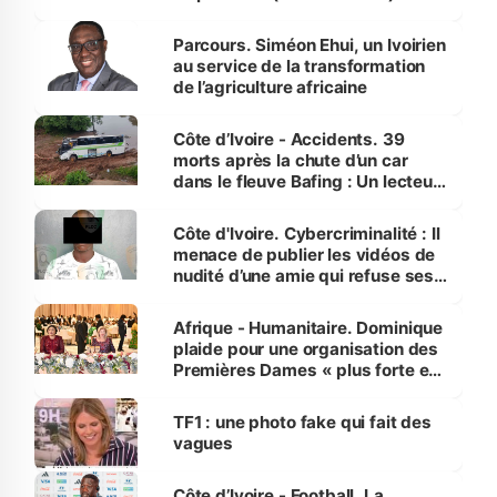
Parcours. Siméon Ehui, un Ivoirien
au service de la transformation
de l’agriculture africaine
Côte d’Ivoire - Accidents. 39
morts après la chute d’un car
dans le fleuve Bafing : Un lecteur
dénonce la légèreté du ministère
des Transports
Côte d'Ivoire. Cybercriminalité : Il
menace de publier les vidéos de
nudité d’une amie qui refuse ses
avances
Afrique - Humanitaire. Dominique
plaide pour une organisation des
Premières Dames « plus forte et
influente, dont l'impact s'affirme
sur la scène internationale »
TF1 : une photo fake qui fait des
vagues
Côte d’Ivoire - Football. La