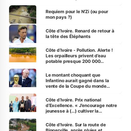
d’Assahoré
Requiem pour le N’Zi (ou pour
mon pays ?)
Côte d’Ivoire. Renard de retour à
la tête des Éléphants
Côte d’Ivoire - Pollution. Alerte !
Les orpailleurs privent d’eau
potable presque 200 000
habitants autour d’Agboville
Le montant choquant que
Infantino aurait gagné dans la
vente de la Coupe du monde
révélé
Côte d’Ivoire. Prix national
d’Excellence. « J’encourage notre
jeunesse à (…) cultiver la
compétence et l’intégrité »
(Alassane Ouattara
Côte d'Ivoire. Sur la route de
Bingerville, après pluies et