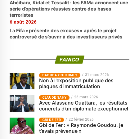
Abéibara, Kidal et Tessalit : les FAMa annoncent une
série d’opérations réussies contre des bases
terroristes
6 août 2026
La Fifa «présente des excuses» après le projet
controversé de s’ouvrir à des investisseurs privés
FANICO
31 mars 2026
‎DAOUDA COULIBALY
Non à l'exposition publique des
plaques d'immatriculation
26 mars 2026
CLAUDE SAHY
Avec Alassane Ouattara, les résultats
concrets d’un diplomate exceptionnel
22 février 2026
GBI DE FER
Gbi de Fer : « Raymonde Goudou, je
t’avais prévenue »