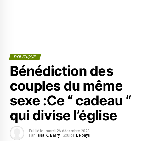
POLITIQUE
Bénédiction des
couples du même
sexe :Ce “ cadeau “
qui divise l’église
Publié le :
mardi 26 décembre 2023
Par:
Issa K. Barry
| Source:
Le pays