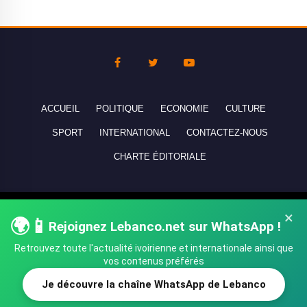
ACCUEIL
POLITIQUE
ECONOMIE
CULTURE
SPORT
INTERNATIONAL
CONTACTEZ-NOUS
CHARTE ÉDITORIALE
Copyright © 2010-2026 lebanco.net - Tous droits de reproduction
×
🌍📱
réservés - All rights reserved.
Rejoignez Lebanco.net sur WhatsApp !
Retrouvez toute l'actualité ivoirienne et internationale ainsi que
vos contenus préférés
Je découvre la chaîne WhatsApp de Lebanco
SHARE
TWEET