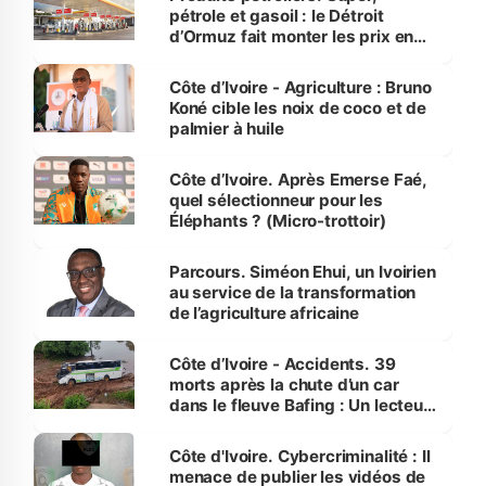
pétrole et gasoil : le Détroit
d’Ormuz fait monter les prix en
Côte d’Ivoire
Côte d’Ivoire - Agriculture : Bruno
Koné cible les noix de coco et de
palmier à huile
Côte d’Ivoire. Après Emerse Faé,
quel sélectionneur pour les
Éléphants ? (Micro-trottoir)
Parcours. Siméon Ehui, un Ivoirien
au service de la transformation
de l’agriculture africaine
Côte d’Ivoire - Accidents. 39
morts après la chute d’un car
dans le fleuve Bafing : Un lecteur
dénonce la légèreté du ministère
des Transports
Côte d'Ivoire. Cybercriminalité : Il
menace de publier les vidéos de