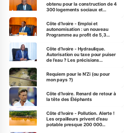
obtenu pour la construction de 4
300 logements sociaux et
économiques à Abidjan, Bouaké
et Yamoussoukro
Côte d’Ivoire - Emploi et
autonomisation : un nouveau
Programme au profit de 5,3
millions de jeunes
Côte d’Ivoire - Hydraulique.
Autorisation ou taxe pour puiser
de l’eau ? Les précisions
d’Assahoré
Requiem pour le N’Zi (ou pour
mon pays ?)
Côte d’Ivoire. Renard de retour à
la tête des Éléphants
Côte d’Ivoire - Pollution. Alerte !
Les orpailleurs privent d’eau
potable presque 200 000
habitants autour d’Agboville