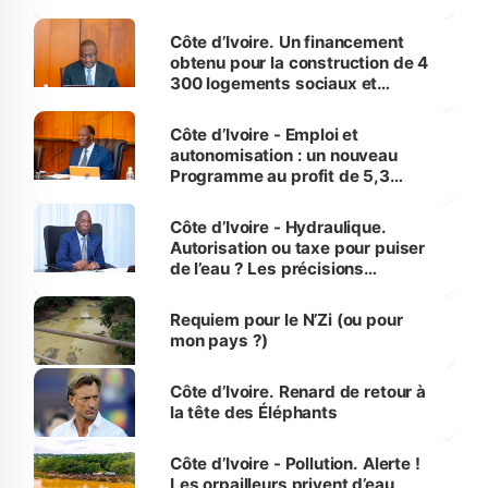
inédit » (Cne Yassoungo Koné ®)
Côte d’Ivoire. Un financement
obtenu pour la construction de 4
300 logements sociaux et
économiques à Abidjan, Bouaké
et Yamoussoukro
Côte d’Ivoire - Emploi et
autonomisation : un nouveau
Programme au profit de 5,3
millions de jeunes
Côte d’Ivoire - Hydraulique.
Autorisation ou taxe pour puiser
de l’eau ? Les précisions
d’Assahoré
Requiem pour le N’Zi (ou pour
mon pays ?)
Côte d’Ivoire. Renard de retour à
la tête des Éléphants
Côte d’Ivoire - Pollution. Alerte !
Les orpailleurs privent d’eau