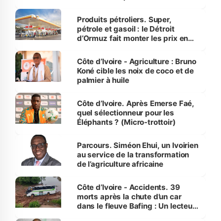
protection des espèces
menacées
Produits pétroliers. Super,
pétrole et gasoil : le Détroit
d’Ormuz fait monter les prix en
Côte d’Ivoire
Côte d’Ivoire - Agriculture : Bruno
Koné cible les noix de coco et de
palmier à huile
Côte d’Ivoire. Après Emerse Faé,
quel sélectionneur pour les
Éléphants ? (Micro-trottoir)
Parcours. Siméon Ehui, un Ivoirien
au service de la transformation
de l’agriculture africaine
Côte d’Ivoire - Accidents. 39
morts après la chute d’un car
dans le fleuve Bafing : Un lecteur
dénonce la légèreté du ministère