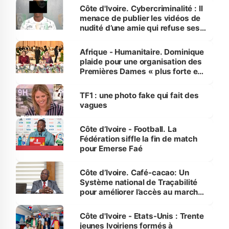
des Transports
Côte d'Ivoire. Cybercriminalité : Il
menace de publier les vidéos de
nudité d’une amie qui refuse ses
avances
Afrique - Humanitaire. Dominique
plaide pour une organisation des
Premières Dames « plus forte et
influente, dont l'impact s'affirme
sur la scène internationale »
TF1 : une photo fake qui fait des
vagues
Côte d’Ivoire - Football. La
Fédération siffle la fin de match
pour Emerse Faé
Côte d’Ivoire. Café-cacao: Un
Système national de Traçabilité
pour améliorer l’accès au marché
international
Côte d'Ivoire - Etats-Unis : Trente
jeunes Ivoiriens formés à