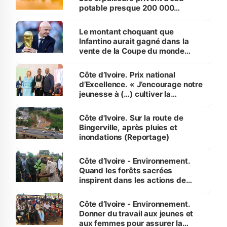
potable presque 200 000
habitants autour d’Agboville
Le montant choquant que
Infantino aurait gagné dans la
vente de la Coupe du monde
révélé
Côte d’Ivoire. Prix national
d’Excellence. « J’encourage notre
jeunesse à (…) cultiver la
compétence et l’intégrité »
(Alassane Ouattara
Côte d'Ivoire. Sur la route de
Bingerville, après pluies et
inondations (Reportage)
Côte d’Ivoire - Environnement.
Quand les forêts sacrées
inspirent dans les actions de
reboisement
Côte d’Ivoire - Environnement.
Donner du travail aux jeunes et
aux femmes pour assurer la