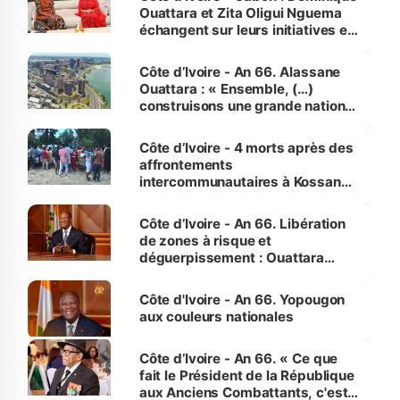
Ouattara et Zita Oligui Nguema
échangent sur leurs initiatives en
faveur des femmes et des
enfants
Côte d’Ivoire - An 66. Alassane
Ouattara : « Ensemble, (…)
construisons une grande nation
pour nous-mêmes et pour les
générations futures »
Côte d’Ivoire - 4 morts après des
affrontements
intercommunautaires à Kossandji
(Alepé) - Notre correspondant au
milieu des sinistrés
Côte d’Ivoire - An 66. Libération
de zones à risque et
déguerpissement : Ouattara
assure du « strict respect de
l'Etat de droit pour préserver les
Côte d'Ivoire - An 66. Yopougon
vies humaines »
aux couleurs nationales
Côte d’Ivoire - An 66. « Ce que
fait le Président de la République
aux Anciens Combattants, c'est