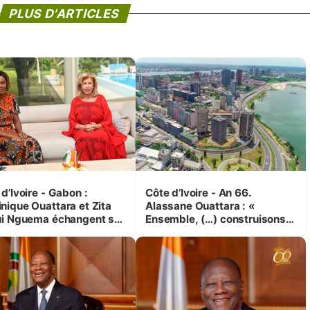
PLUS D'ARTICLES
d’Ivoire - Gabon :
Côte d’Ivoire - An 66.
nique Ouattara et Zita
Alassane Ouattara : «
ui Nguema échangent sur
Ensemble, (…) construisons
 initiatives en faveur des
une grande nation pour nous-
es et des enfants
mêmes et pour les
générations futures »