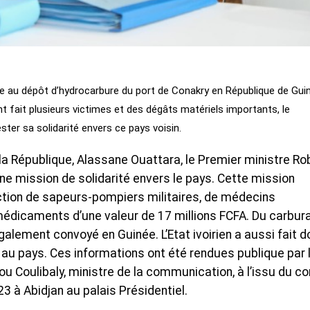
uite au dépôt d’hydrocarbure du port de Conakry en République de Gui
t fait plusieurs victimes et des dégâts matériels importants, le
ter sa solidarité envers ce pays voisin.
e la République, Alassane Ouattara, le Premier ministre Ro
 mission de solidarité envers le pays. Cette mission
ction de sapeurs-pompiers militaires, de médecins
médicaments d’une valeur de 17 millions FCFA. Du carbur
galement convoyé en Guinée. L’Etat ivoirien a aussi fait d
 au pays. Ces informations ont été rendues publique par 
Coulibaly, ministre de la communication, à l’issu du co
 à Abidjan au palais Présidentiel.