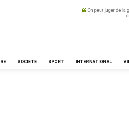
On peut juger de la 
d
PUBLICITÉ
URE
SOCIETE
SPORT
INTERNATIONAL
V