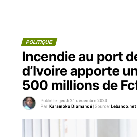
POLITIQUE
Incendie au port d
d’Ivoire apporte u
500 millions de Fc
Publié le :
jeudi 21 décembre 2023
Par:
Karamoko Diomandé
| Source:
Lebanco.net