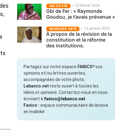
 des
22 février 2026
GBI DE FER
Gbi de Fer : « Raymonde
s,
Goudou, je t’avais prévenue »
12 janvier 2026
MANDIAYE GAYE
À propos de la révision de la
a
constitution et la réforme
des institutions.
nts
Partagez sur notre espace
FANICO*
vos
opinions et/ou lettres ouvertes,
accompagnées de votre photo.
Lebanco.net
reste ouvert à toutes les
idées et opinions. Contactez-nous en nous
écrivant à
fanico@lebanco.net
.
Fanico :
espace communautaire de lessive
en malinké