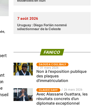
essentiels en Ituri
7 août 2026
Uruguay : Diego Forlán nommé
sélectionneur de la Celeste
née,
FANICO
bert
‎DAOUDA COULIBALY
31 mars 2026
Non à l'exposition publique
ant
des plaques
d'immatriculation
on
le
26 mars 2026
CLAUDE SAHY
Avec Alassane Ouattara, les
nseil
résultats concrets d’un
diplomate exceptionnel