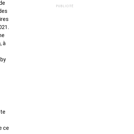
 de
PUBLICITÉ
 des
ires
021.
me
, à
eby
tte
e ce