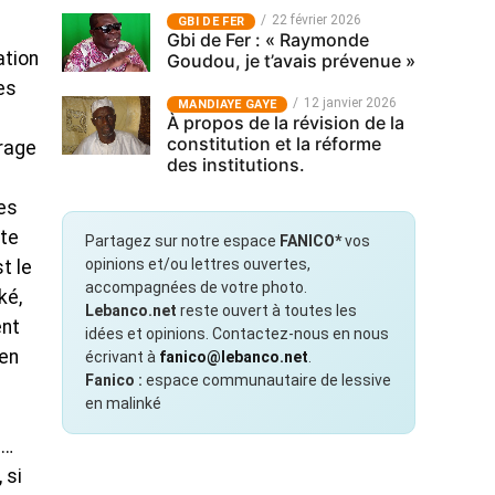
22 février 2026
GBI DE FER
Gbi de Fer : « Raymonde
ation
Goudou, je t’avais prévenue »
es
12 janvier 2026
MANDIAYE GAYE
À propos de la révision de la
constitution et la réforme
rrage
des institutions.
les
rte
Partagez sur notre espace
FANICO*
vos
opinions et/ou lettres ouvertes,
t le
accompagnées de votre photo.
ké,
Lebanco.net
reste ouvert à toutes les
ent
idées et opinions. Contactez-nous en nous
 en
écrivant à
fanico@lebanco.net
.
Fanico :
espace communautaire de lessive
en malinké
u
e…
 si