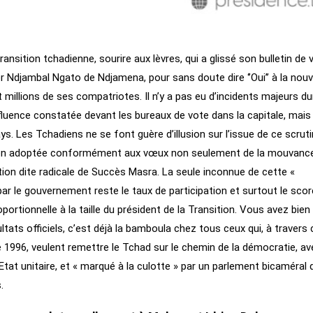
ansition tchadienne, sourire aux lèvres, qui a glissé son bulletin de 
er Ndjambal Ngato de Ndjamena, pour sans doute dire ‘’Oui’’ à la nouv
 millions de ses compatriotes. Il n’y a pas eu d’incidents majeurs du
ffluence constatée devant les bureaux de vote dans la capitale, mais
ys. Les Tchadiens ne se font guère d’illusion sur l’issue de ce scruti
tution adoptée conformément aux vœux non seulement de la mouvanc
sition dite radicale de Succès Masra. La seule inconnue de cette «
par le gouvernement reste le taux de participation et surtout le scor
oportionnelle à la taille du président de la Transition. Vous avez bien
ltats officiels, c’est déjà la bamboula chez tous ceux qui, à travers 
 de 1996, veulent remettre le Tchad sur le chemin de la démocratie, a
 Etat unitaire, et « marqué à la culotte » par un parlement bicaméral
.