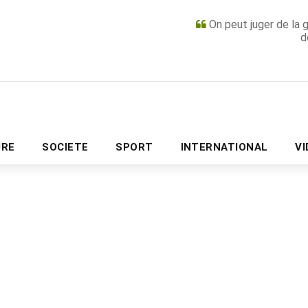
On peut juger de la 
d
PUBLICITÉ
URE
SOCIETE
SPORT
INTERNATIONAL
V