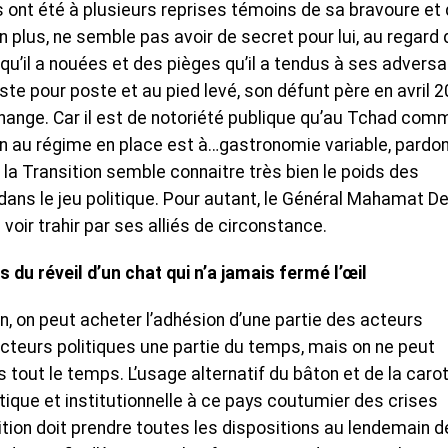
s ont été à plusieurs reprises témoins de sa bravoure et
on plus, ne semble pas avoir de secret pour lui, au regard
s qu’il a nouées et des pièges qu’il a tendus à ses adversa
ste pour poste et au pied levé, son défunt père en avril 2
u change. Car il est de notoriété publique qu’au Tchad com
ion au régime en place est à…gastronomie variable, pardon
 la Transition semble connaitre très bien le poids des
ns le jeu politique. Pour autant, le Général Mahamat D
voir trahir par ses alliés de circonstance.
s du réveil d’un chat qui n’a jamais fermé l’œil
, on peut acheter l’adhésion d’une partie des acteurs
acteurs politiques une partie du temps, mais on ne peut
 tout le temps. L’usage alternatif du bâton et de la caro
litique et institutionnelle à ce pays coutumier des crises
ition doit prendre toutes les dispositions au lendemain d