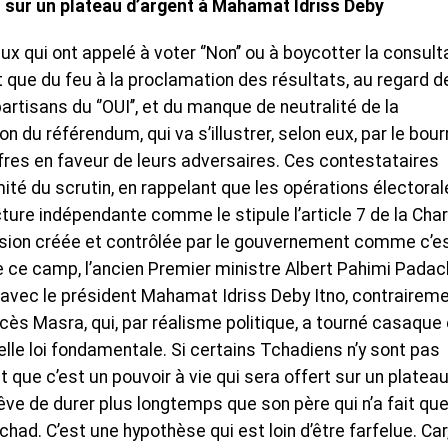
rt sur un plateau d’argent à Mahamat Idriss Deby
ux qui ont appelé à voter ‘’Non’’ ou à boycotter la consult
ont que du feu à la proclamation des résultats, au regard d
tisans du ‘’OUI’’, et du manque de neutralité de la
 du référendum, qui va s’illustrer, selon eux, par le bou
fres en faveur de leurs adversaires. Ces contestataires
mité du scrutin, en rappelant que les opérations électora
ture indépendante comme le stipule l’article 7 de la Cha
ssion créée et contrôlée par le gouvernement comme c’es
 ce camp, l’ancien Premier ministre Albert Pahimi Padac
o avec le président Mahamat Idriss Deby Itno, contrairem
s Masra, qui, par réalisme politique, a tourné casaque
elle loi fondamentale. Si certains Tchadiens n’y sont pas
t que c’est un pouvoir à vie qui sera offert sur un platea
êve de durer plus longtemps que son père qui n’a fait qu
had. C’est une hypothèse qui est loin d’être farfelue. Car,