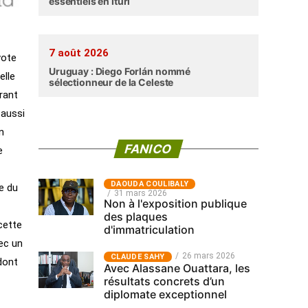
essentiels en Ituri
7 août 2026
vote
Uruguay : Diego Forlán nommé
elle
sélectionneur de la Celeste
rant
 aussi
n
FANICO
e
‎DAOUDA COULIBALY
e du
31 mars 2026
Non à l'exposition publique
des plaques
cette
d'immatriculation
vec un
26 mars 2026
CLAUDE SAHY
 dont
Avec Alassane Ouattara, les
résultats concrets d’un
diplomate exceptionnel