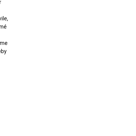
r
ile,
rmé
rême
eby