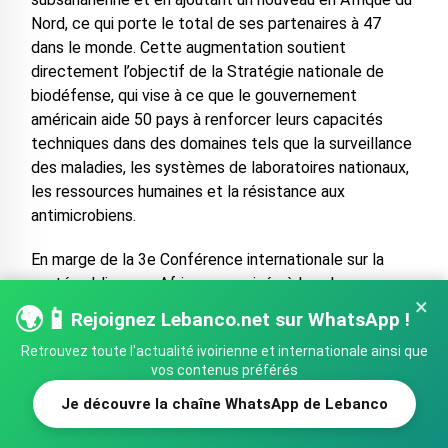
Nord, ce qui porte le total de ses partenaires à 47
dans le monde. Cette augmentation soutient
directement l’objectif de la Stratégie nationale de
biodéfense, qui vise à ce que le gouvernement
américain aide 50 pays à renforcer leurs capacités
techniques dans des domaines tels que la surveillance
des maladies, les systèmes de laboratoires nationaux,
les ressources humaines et la résistance aux
antimicrobiens.
En marge de la 3e Conférence internationale sur la
santé publique en Afrique organisée à Lusaka, en
×
Zambie, le gouvernement américain et le CDC Afrique
🌍📱
Rejoignez Lebanco.net sur WhatsApp !
ont annoncé un plan d’action conjoint visant à faire
Retrouvez toute l'actualité ivoirienne et internationale ainsi que
progresser une vision commune pour renforcer les
vos contenus préférés
systèmes de santé publique et obtenir de meilleurs
résultats de santé en Afrique.
Je découvre la chaîne WhatsApp de Lebanco
SHARE
TWEET